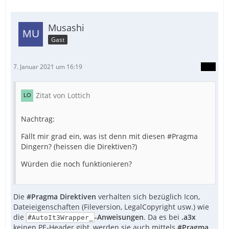
Musashi
Gast
7. Januar 2021 um 16:19
Zitat von Lottich
Nachtrag:
Fällt mir grad ein, was ist denn mit diesen #Pragma
Dingern? (heissen die Direktiven?)
Würden die noch funktionieren?
Die
#Pragma Direktiven
verhalten sich bezüglich Icon,
Dateieigenschaften (Fileversion, LegalCopyright usw.) wie
die
-Anweisungen
. Da es bei
.a3x
#AutoIt3Wrapper_
keinen PE-Header gibt, werden sie auch mittels
#Pragma