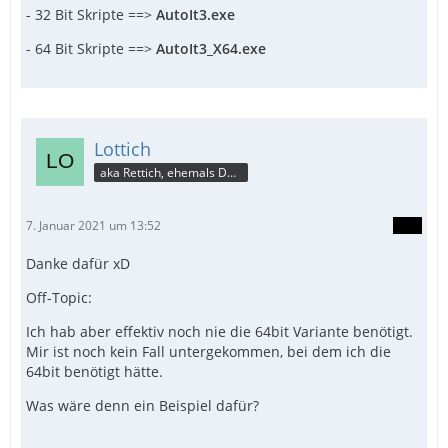
- 32 Bit Skripte ==>
AutoIt3.exe
- 64 Bit Skripte ==>
AutoIt3_X64.exe
Lottich
aka Rettich, ehemals DAU
7. Januar 2021 um 13:52
Danke dafür xD
Off-Topic:
Ich hab aber effektiv noch nie die 64bit Variante benötigt.
Mir ist noch kein Fall untergekommen, bei dem ich die
64bit benötigt hätte.
Was wäre denn ein Beispiel dafür?