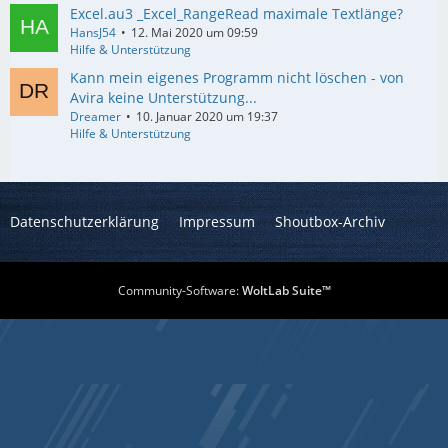
Excel.au3 _Excel_RangeRead maximale Textlänge?
HansJ54
12. Mai 2020 um 09:59
Hilfe & Unterstützung
Kann mein eigenes Programm nicht löschen - von
Avira keine Unterstützung...
Dreamer
10. Januar 2020 um 19:37
Hilfe & Unterstützung
Datenschutzerklärung
Impressum
Shoutbox-Archiv
Community-Software:
WoltLab Suite™