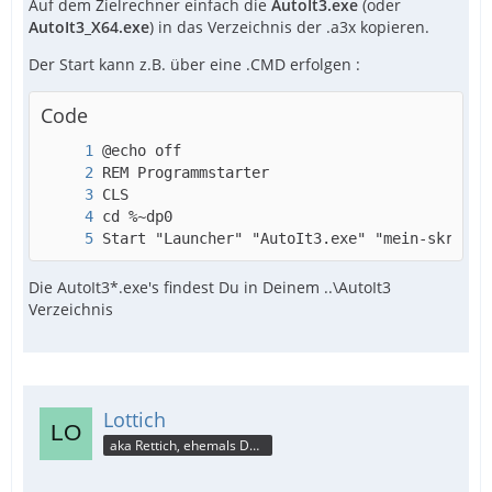
Auf dem Zielrechner einfach die
AutoIt3.exe
(oder
AutoIt3_X64.exe
) in das Verzeichnis der .a3x kopieren.
Der Start kann z.B. über eine .CMD erfolgen :
Code
Start "Launcher" "AutoIt3.exe" "mein-skript.
Die AutoIt3*.exe's findest Du in Deinem ..\AutoIt3
Verzeichnis
Lottich
aka Rettich, ehemals DAU