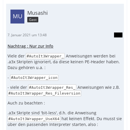
Musashi
Gast
7. Januar 2021 um 13:48
Nachtrag : Nur zur Info
Viele der
Anweisungen werden bei
#AutoIt3Wrapper_
.a3x Skripten ignoriert, da diese keinen PE-Header haben.
Dazu gehören u.a. :
-
#AutoIt3Wrapper_icon
- viele der
Anweisungen wie z.B.
#AutoIt3Wrapper_Res_
#AutoIt3Wrapper_Res_Fileversion
Auch zu beachten :
.a3x Skripte sind 'bit-less', d.h. die Anweisung
hat keinen Effekt. Du musst sie
#AutoIt3Wrapper_UseX64
über den passenden Interpreter starten, also :