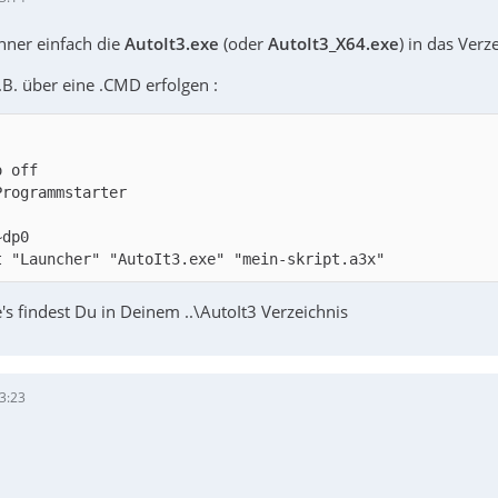
hner einfach die
AutoIt3.exe
(oder
AutoIt3_X64.exe
) in das Verz
.B. über eine .CMD erfolgen :
t "Launcher" "AutoIt3.exe" "mein-skript.a3x"
's findest Du in Deinem ..\AutoIt3 Verzeichnis
3:23