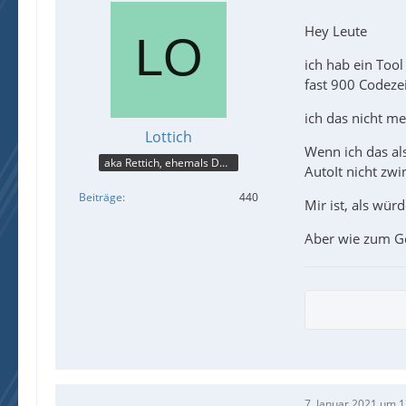
Hey Leute
ich hab ein Too
fast 900 Codezei
ich das nicht m
Lottich
Wenn ich das als
aka Rettich, ehemals DAU
AutoIt nicht zwin
Beiträge
440
Mir ist, als wür
Aber wie zum Ge
7. Januar 2021 um 1