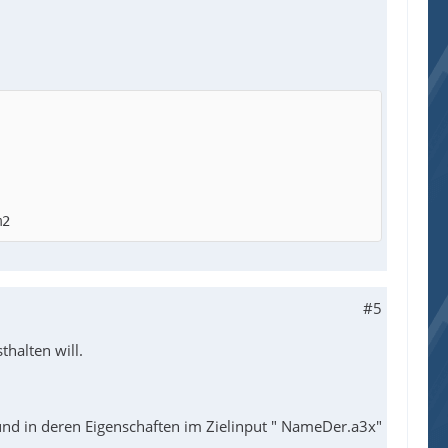
m2
#5
thalten will.
 und in deren Eigenschaften im Zielinput " NameDer.a3x"