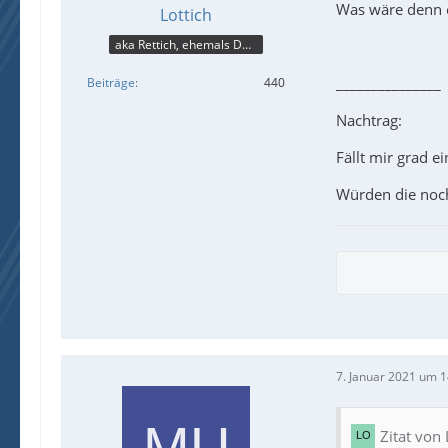
Was wäre denn e
Lottich
aka Rettich, ehemals DAU
_______________
Beiträge
440
Nachtrag:
Fällt mir grad e
Würden die noch
7. Januar 2021 um 1
Zitat von 