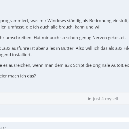
l programmiert, was mir Windows ständig als Bedrohung einstuft, 
len umfasst, die ich auch alle brauch, kann und will
ehr umschreiben. Hat mir auch so schon genug Nerven gekostet.
 .a3x ausführe ist aber alles in Butter. Also will ich das als a3x 
gend installiert.
de es ausreichen, wenn man dem a3x Script die originale AutoIt.e
ier mach ich das?
just 4 myself
3:14