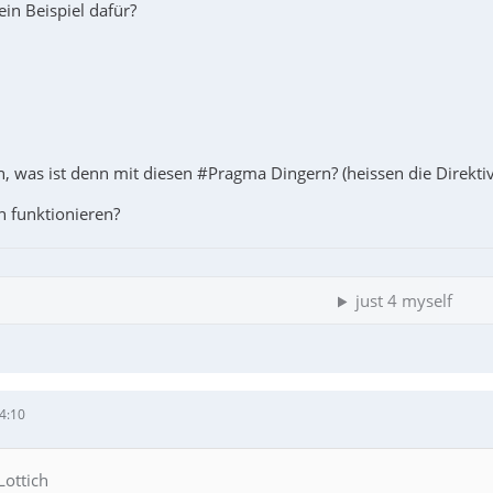
in Beispiel dafür?
in, was ist denn mit diesen #Pragma Dingern? (heissen die Direkti
 funktionieren?
just 4 myself
4:10
Lottich