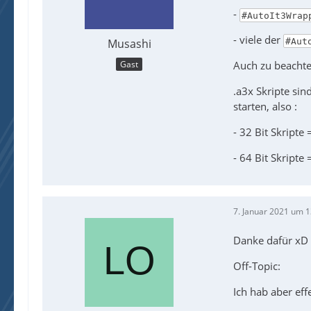
-
#AutoIt3Wrap
- viele der
#Aut
Musashi
Gast
Auch zu beachte
.a3x Skripte sind
starten, also :
- 32 Bit Skripte
- 64 Bit Skripte
7. Januar 2021 um 1
Danke dafür xD
Off-Topic:
Ich hab aber eff