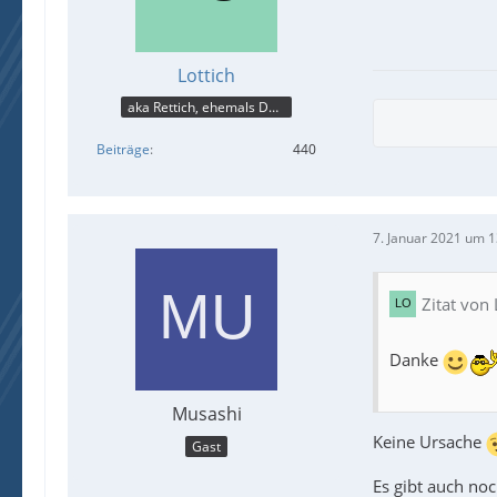
Lottich
aka Rettich, ehemals DAU
Beiträge
440
7. Januar 2021 um 1
Zitat von 
Danke
Musashi
Keine Ursache
Gast
Es gibt auch noc