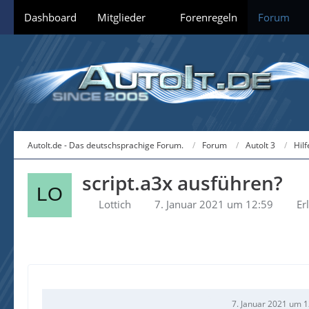
Dashboard
Mitglieder
Forenregeln
Forum
AutoIt.de - Das deutschsprachige Forum.
Forum
AutoIt 3
Hil
script.a3x ausführen?
Lottich
7. Januar 2021 um 12:59
Er
7. Januar 2021 um 1