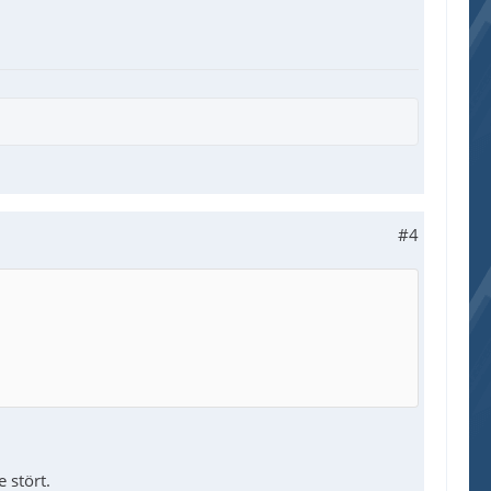
#4
 stört.