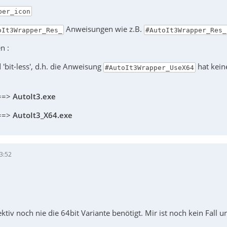
per_icon
Anweisungen wie z.B.
oIt3Wrapper_Res_
#AutoIt3Wrapper_Res_
n :
 'bit-less', d.h. die Anweisung
hat kein
#AutoIt3Wrapper_UseX64
 ==>
AutoIt3.exe
 ==>
AutoIt3_X64.exe
3:52
ektiv noch nie die 64bit Variante benötigt. Mir ist noch kein Fall