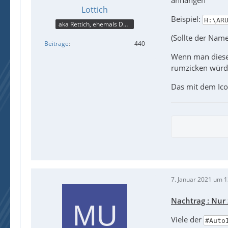
anhängen
Lottich
Beispiel:
H:\AR
aka Rettich, ehemals DAU
(Sollte der Name
Beiträge
440
Wenn man dieser
rumzicken würd
Das mit dem Ico
7. Januar 2021 um 1
Nachtrag : Nur 
Viele der
#Auto