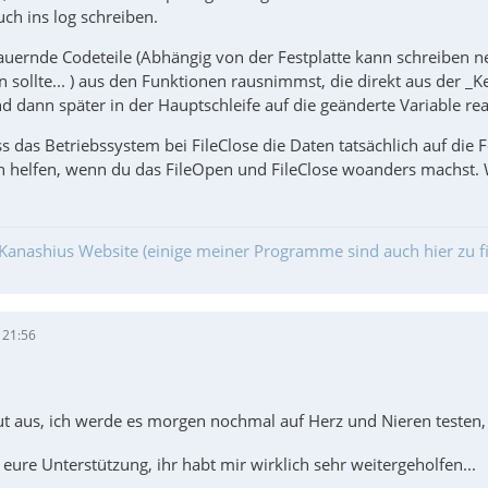
uch ins log schreiben.
uernde Codeteile (Abhängig von der Festplatte kann schreiben 
n sollte... ) aus den Funktionen rausnimmst, die direkt aus der 
nd dann später in der Hauptschleife auf die geänderte Variable rea
s das Betriebssystem bei FileClose die Daten tatsächlich auf die F
h helfen, wenn du das FileOpen und FileClose woanders machst. 
Kanashius Website (einige meiner Programme sind auch hier zu f
 21:56
unc   ;==>StatusSave
ut aus, ich werde es morgen nochmal auf Herz und Nieren testen, 
eure Unterstützung, ihr habt mir wirklich sehr weitergeholfen...