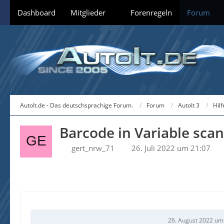
Dashboard
Mitglieder
Forenregeln
Forum
AutoIt.de - Das deutschsprachige Forum.
Forum
AutoIt 3
Hil
Barcode in Variable sca
gert_nrw_71
26. Juli 2022 um 21:07
26. August 2022 um