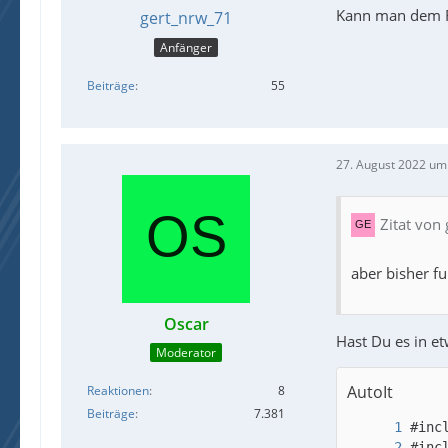
Kann man dem Fo
gert_nrw_71
Anfänger
Beiträge
55
27. August 2022 um
Zitat von
aber bisher fu
Oscar
Hast Du es in et
Moderator
AutoIt
Reaktionen
8
Beiträge
7.381