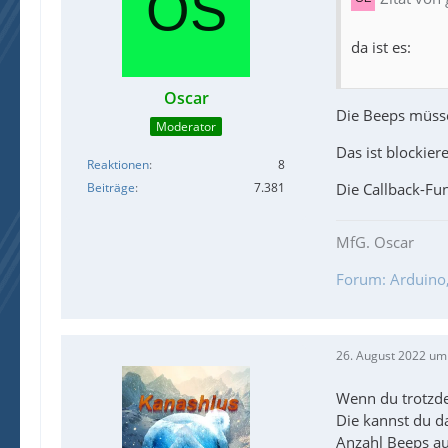
da ist es:
Oscar
Die Beeps müss
Moderator
Das ist blockie
Reaktionen
8
Die Callback-Fu
Beiträge
7.381
MfG. Oscar
Forum: Arduino, 
26. August 2022 um
Wenn du trotzdem
Die kannst du d
Anzahl Beeps au