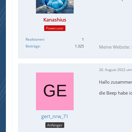
Kanashius
Poweruser
Reaktionen
1
Beiträge
1.325
Meine Website:
26. August 2022 um
Hallo zusammen
die Beep habe ic
gert_nrw_71
Anfänger