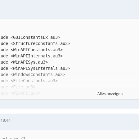
Alles anzeigen
 18:47
 gert_nrw_71