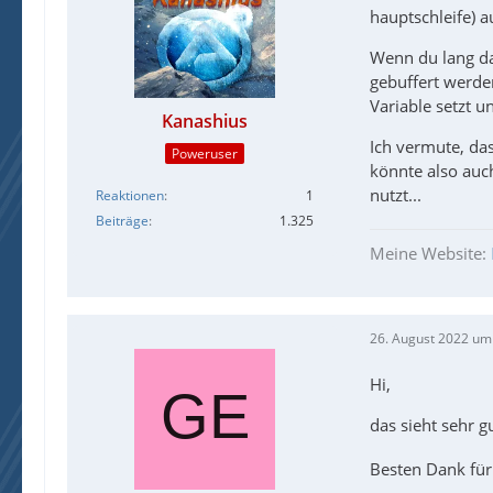
hauptschleife) a
Wenn du lang da
gebuffert werde
Variable setzt u
Kanashius
Ich vermute, das
Poweruser
könnte also auc
nutzt...
Reaktionen
1
Beiträge
1.325
Meine Website:
26. August 2022 um
Hi,
EndF
das sieht sehr g
Besten Dank für 