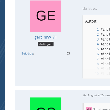
da ist es:
AutoIt
gert_nrw_71
Anfänger
Beiträge
55
26. August 2022 um
Zitat von