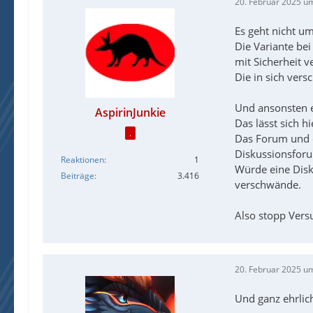
20. Februar 2025 u
Es geht nicht um
Die Variante bei
mit Sicherheit v
Die in sich vers
Und ansonsten en
AspirinJunkie
Das lässt sich hi
.
Das Forum und d
Diskussionsforu
Reaktionen
1
Würde eine Disk
Beiträge
3.416
verschwände.
Also stopp Vers
20. Februar 2025 u
Und ganz ehrlic