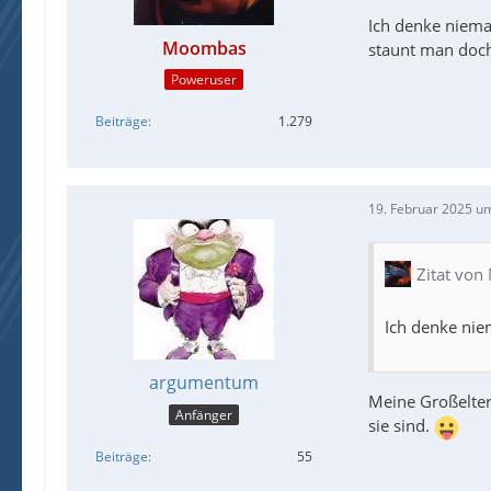
Ich denke niema
Moombas
staunt man doch
Poweruser
Beiträge
1.279
19. Februar 2025 u
Zitat vo
Ich denke nie
argumentum
Meine Großelter
Anfänger
sie sind.
Beiträge
55