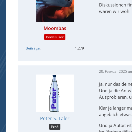
Diskussionen fi
wären wir wohl 
Moombas
Poweruser
Beiträge
1.279
20. Februar 2025 u
Ja, nur das dein
Und ja die Antwo
Ausprobieren, u
Klar je länger m
angeblich etwas
Peter S. Taler
Und ja Autoit is
Profi
Im übrigen fällt