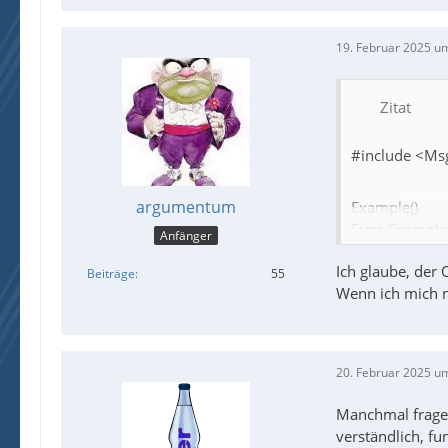
19. Februar 2025 u
Zitat
#include <Ms
argumentum
Example()
Func Example(
Anfänger
; Create a con
Ich glaube, der
Local Const $
Beiträge
55
Wenn ich mich n
; Display an op
Local $sFileSe
If @error The
20. Februar 2025 u
; Display the 
;~ MsgBox($
Manchmal frage 
ConsoleWrite(
verständlich, fu