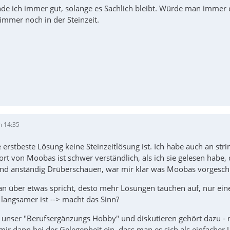
nde ich immer gut, solange es Sachlich bleibt. Würde man immer 
immer noch in der Steinzeit.
m 14:35
e erstbeste Lösung keine Steinzeitlösung ist. Ich habe auch an strin
rt von Moobas ist schwer verständlich, als ich sie gelesen habe, d
nd anständig Drüberschauen, war mir klar was Moobas vorgeschlag
an über etwas spricht, desto mehr Lösungen tauchen auf, nur eine
 langsamer ist --> macht das Sinn?
t unser "Berufsergänzungs Hobby" und diskutieren gehört dazu - n
 mir dann bei der Gelegenheit ein, dass man es sich als einfache