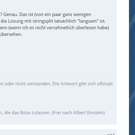
n? Genau. Das ist (von ein paar ganz wenigen
& $sFileSelectFolder)
e Lösung mit stringsplit tatsächlich "langsam" ist.
 @CRLF)
nn (wenn ich es nicht versehnetlich überlesen habe)
 übersehen.
, "\", 0, -1) - 1)
lder, "\", 0, -1))
en oder nicht verstanden. Die Antwort gibt sich oftmals
die das Böse zulassen. (Frei nach Albert Einstein)