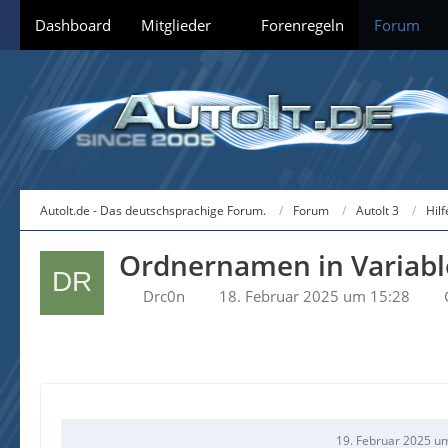
Dashboard
Mitglieder
Forenregeln
Forum
AutoIt.de - Das deutschsprachige Forum.
Forum
AutoIt 3
Hil
Ordnernamen in Variabl
Drc0n
18. Februar 2025 um 15:28
19. Februar 2025 u