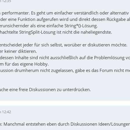
m 12:35
 performanter. Es geht um einfacher verständlich oder alternativ 
 der eine Funktion aufgerufen wird und direkt dessen Rückgabe al
erunsichernder als eine einfache String*()-Lösung.
chachtelte StringSplit-Lösung ist nicht die naheliegendste.
tscheidet jeder für sich selbst, worüber er diskutieren möchte.
er keiner diktieren.
essen Inhalte sind nicht ausschließlich auf die Problemlösung vo
m für das eigene Hobby.
ussion drumherum nicht zugelassen, gäbe es das Forum nicht meh
uche eine freie Diskussionen zu unterdrücken.
m 12:42
h: Manchmal entstehen eben durch Diskussionen Ideen/Lösungen d