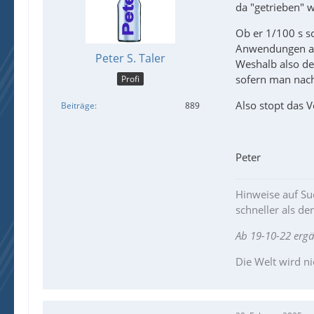
Else
da "getrieben" w
; Display the s
Ob er 1/100 s s
;~ MsgBox($
Anwendungen abge
ConsoleWrite(
Peter S. Taler
Weshalb also de
EndIf
sofern man nach 
Profi
Local $sParentF
Also stopt das V
Beiträge
889
Local $sChildF
EndFunc
Peter
Hinweise auf Suc
schneller als de
Ab 19-10-22 erg
Die Welt wird ni