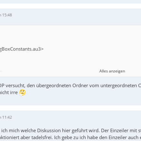
m 15:48
gBoxConstants.au3>
Alles anzeigen
)
stant variable in Local scope of the message to display in FileSele
 OP versucht, den übergeordneten Ordner vom untergeordneten O
sMessage = "Select a folder"
icht irre
en dialog to select a file.
lectFolder = FileSelectFolder($sMessage, "")
n
m 11:42
error message.
MB_SYSTEMMODAL, "", "No folder was selected.")
ich mich welche Diskussion hier geführt wird. Der Einzeiler mit 
"No folder was selected." & @CRLF)
nktioniert aber tadelsfrei. Ich gebe zu ich habe den Einzeiler auc