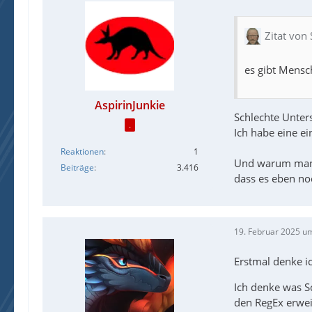
Zitat von 
es gibt Mensc
AspirinJunkie
Schlechte Unters
.
Ich habe eine e
Reaktionen
1
Und warum man er
Beiträge
3.416
dass es eben noc
19. Februar 2025 u
Erstmal denke i
Ich denke was S
den RegEx erwei