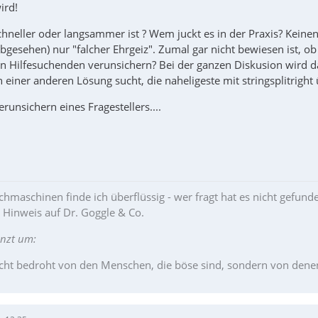
ird!
elected folder.
chneller oder langsammer ist ? Wem juckt es in der Praxis? Keine
MB_SYSTEMMODAL, "", "You chose the following folder:" & @CRLF 
sehen) nur "falcher Ehrgeiz". Zumal gar nicht bewiesen ist, ob di
"You chose the following folder: >" & $sFileSelectFolder & "<" &
n Hilfesuchenden verunsichern? Bei der ganzen Diskusion wird da
einer anderen Lösung sucht, die naheligeste mit stringsplitright
older = StringLeft($sFileSelectFolder, StringInStr($sFileSelectFolder
ConsoleWrite("+ $sParentFolder >" & $sParentFolder & "<" & @CRLF)
erunsichern eines Fragestellers....
older = StringTrimLeft($sFileSelectFolder, StringInStr($sFileSelectFo
ConsoleWrite("+ $sChildFolder >" & $sChildFolder & "<" & @CRLF)
 ;==>Example
hmaschinen finde ich überflüssig - wer fragt hat es nicht gefund
r Hinweis auf Dr. Goggle & Co.
änzt um:
cht bedroht von den Menschen, die böse sind, sondern von denen, 