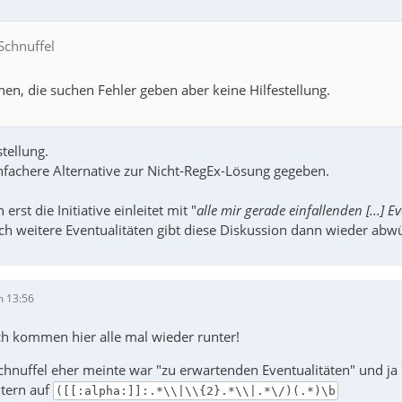
Schnuffel
hen, die suchen Fehler geben aber keine Hilfestellung.
tellung.
infachere Alternative zur Nicht-RegEx-Lösung gegeben.
st die Initiative einleitet mit "
alle mir gerade einfallenden [...] 
h weitere Eventualitäten gibt diese Diskussion dann wieder abwür
m 13:56
ch kommen hier alle mal wieder runter!
chnuffel eher meinte war "zu erwartenden Eventualitäten" und ja
tern auf
([[:alpha:]]:.*\\|\\{2}.*\\|.*\/)(.*)\b