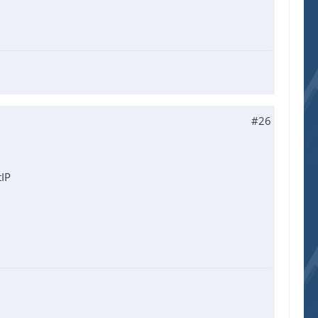
#26
tIP