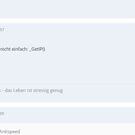
:57
icht einfach: _GetIP()
 - das Leben ist stressig genug
:05
 Antispeed