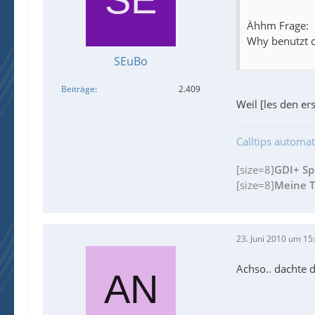
Ähhm Frage:
Why benutzt du
SEuBo
Beiträge
2.409
Weil [les den er
Calltips automat
[size=8]
GDI+ Sp
[size=8]
Meine Tu
23. Juni 2010 um 15
Achso.. dachte d