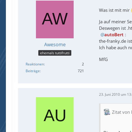
Was ist mit mir
Ja auf meiner S
Deswegen ist .ht
autoBert
:
the-franky.de i
Awesome
Ich habe auch n
ehemals tuttifrutti
MfG
Reaktionen
2
Beiträge
721
23. Juni 2010 um 13
Zitat von