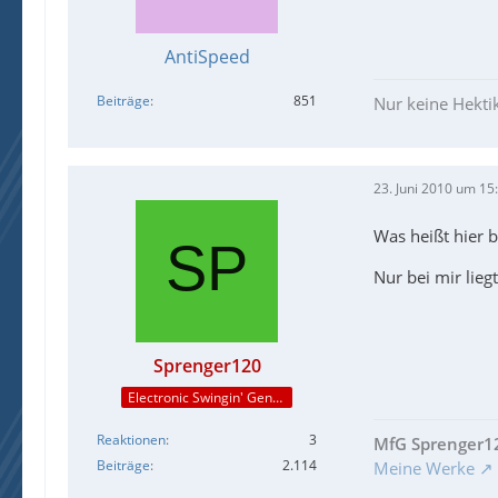
AntiSpeed
Beiträge
851
Nur keine Hektik
23. Juni 2010 um 15
Was heißt hier bi
Nur bei mir lieg
Sprenger120
Electronic Swingin' Gentleman
Reaktionen
3
MfG Sprenger1
Beiträge
2.114
Meine Werke