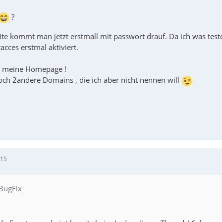
?
eite kommt man jetzt erstmall mit passwort drauf. Da ich was tes
acces erstmal aktiviert.
st meine Homepage !
och 2andere Domains , die ich aber nicht nennen will
:15
 BugFix