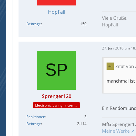
HopFail
Viele Grüße,
Beiträge
150
HopFail
27. Juni 2010 um 18
Zitat von
manchmal ist 
Sprenger120
Electronic Swingin' Gentleman
Ein Random und 
Reaktionen
3
Beiträge
2.114
MfG Sprenger1
Meine Werke