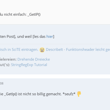
 nicht einfach: _GetIP()
sten Post], und weil [les das
hier
]
isch in SciTE eintragen.
DescribeIt - Funktionsheader leicht g
ielereien:
Drehende Dreiecke
t('s):
StringRegExp Tutorial
:08
ie _GetIp() ist nicht so billig gemacht. *seufz*