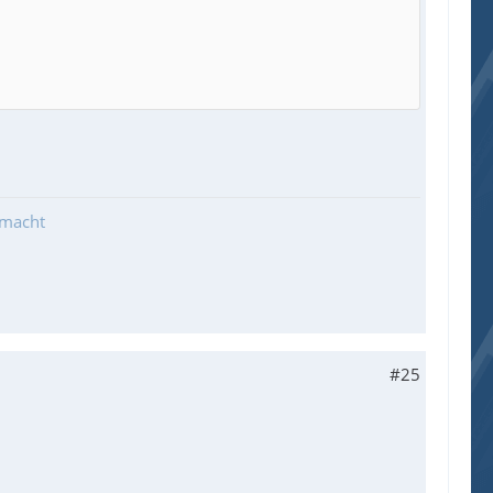
emacht
#25