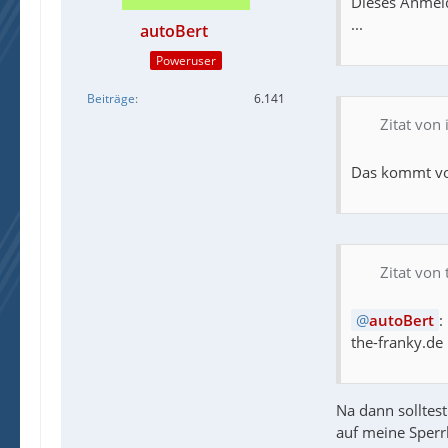
Dieses Anmeld
...
autoBert
Poweruser
Beiträge
6.141
Zitat von
Das kommt von 
Zitat von t
autoBert
:
the-franky.de
Na dann solltest
auf meine Sperrl