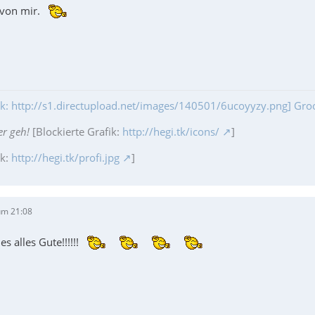
 von mir.
fik: http://s1.directupload.net/images/140501/6ucoyyzy.png] Gr
er geh!
[Blockierte Grafik:
http://hegi.tk/icons/
]
ik:
http://hegi.tk/profi.jpg
]
um 21:08
s alles Gute!!!!!!