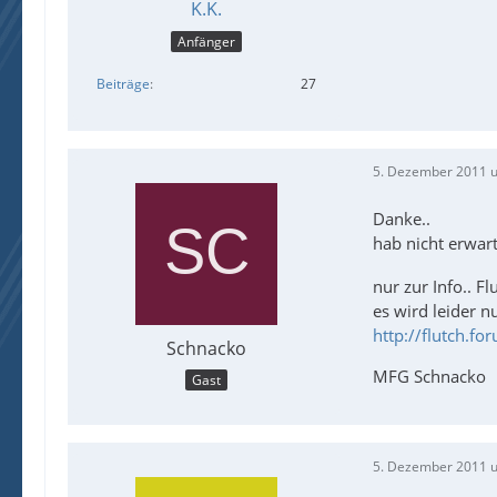
K.K.
Anfänger
Beiträge
27
5. Dezember 2011 
Danke..
hab nicht erwar
nur zur Info.. Fl
es wird leider n
http://flutch.f
Schnacko
MFG Schnacko
Gast
5. Dezember 2011 