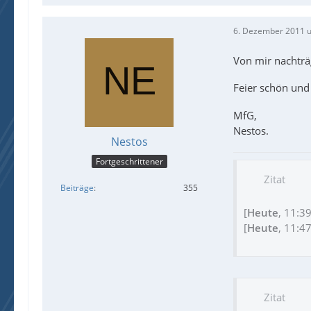
6. Dezember 2011 
Von mir nachträ
Feier schön und 
MfG,
Nestos.
Nestos
Fortgeschrittener
Zitat
Beiträge
355
[
Heute
, 11:3
[
Heute
, 11:4
Zitat