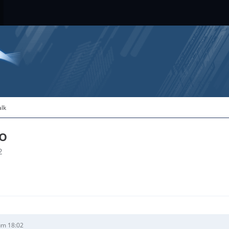
alk
o
2
um 18:02