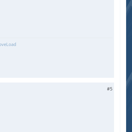
ooveLoad
#5