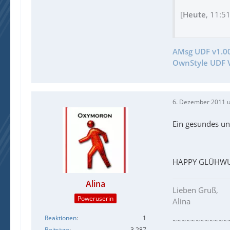
[
Heute
, 11:5
AMsg UDF v1.0
OwnStyle UDF V
6. Dezember 2011 
Ein gesundes un
HAPPY GLÜHW
Alina
Lieben Gruß,
Poweruserin
Alina
Reaktionen
1
~~~~~~~~~~~~
Beiträge
3.287