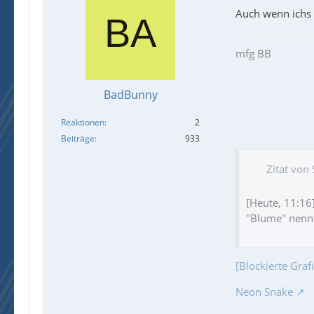
Auch wenn ichs 
mfg BB
BadBunny
Reaktionen
2
Beiträge
933
Zitat von
[Heute, 11:16
"Blume" nennt
[Blockierte Gra
Neon Snake