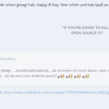
dir schon gesagt hab, Happy B-Day, feier schön und hab Spaß an
"IF YOU'RE GOING TO KILL
OPEN SOURCE IT!"
 Shoutbox
]
Andy
: ....böseböseböseböse....da erinnere ich mich daran, das
....ob da eins zum anderen passt?
fik: http://www.mediafire.com/convkey/57f0/9ht4hl6k3mcc48y5g