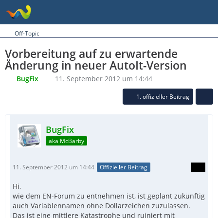
Off-Topic
Vorbereitung auf zu erwartende
Änderung in neuer AutoIt-Version
BugFix
11. September 2012 um 14:44
1. offizieller Beitrag
BugFix
aka McBarby
11. September 2012 um 14:44
Offizieller Beitrag
Hi,
wie dem EN-Forum zu entnehmen ist, ist geplant zukünftig
auch Variablennamen
ohne
Dollarzeichen zuzulassen.
Das ist eine mittlere Katastrophe und ruiniert mit