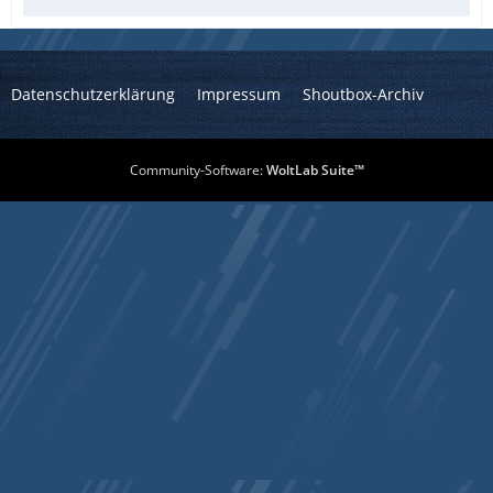
Next; -_-_-_-_-_-_-_-_-_-_-_-_-_-_-_-_-_-_-_
Datenschutzerklärung
Impressum
Shoutbox-Archiv
Community-Software:
WoltLab Suite™