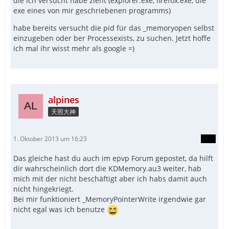
die ich versucht habe zieht (explorer.exe, firefox.exe, die
exe eines von mir geschriebenen programms)
habe bereits versucht die pid für das _memoryopen selbst
einzugeben oder ber Processexists, zu suchen. Jetzt hoffe
ich mal ihr wisst mehr als google =)
alpines
天照大神
1. Oktober 2013 um 16:23
Das gleiche hast du auch im epvp Forum gepostet, da hilft
dir wahrscheinlich dort die KDMemory.au3 weiter, hab
mich mit der nicht beschäftigt aber ich habs damit auch
nicht hingekriegt.
Bei mir funktioniert _MemoryPointerWrite irgendwie gar
nicht egal was ich benutze