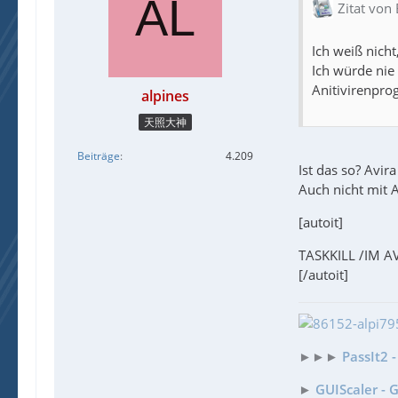
Zitat von
Ich weiß nicht
Ich würde nie 
Anitivirenpro
alpines
天照大神
Beiträge
4.209
Ist das so? Avi
Auch nicht mit
[autoit]
TASKKILL /IM A
[/autoit]
►►►
PassIt2 
►
GUIScaler - 