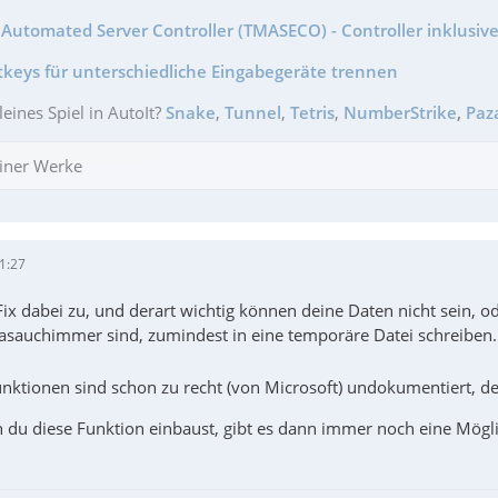
Automated Server Controller (TMASECO) - Controller inklusive
tkeys für unterschiedliche Eingabegeräte trennen
leines Spiel in AutoIt?
Snake
,
Tunnel
,
Tetris
,
NumberStrike
,
Paz
iner Werke
1:27
x dabei zu, und derart wichtig können deine Daten nicht sein, od
sauchimmer sind, zumindest in eine temporäre Datei schreiben. 
nktionen sind schon zu recht (von Microsoft) undokumentiert, de
 du diese Funktion einbaust, gibt es dann immer noch eine Mögli