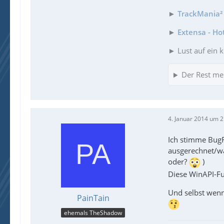
►
TrackMania² 
►
Extensa - Ho
► Lust auf ein k
Der Rest me
4. Januar 2014 um 2
Ich stimme BugFi
ausgerechnet/wa
oder?
)
Diese WinAPI-Fu
Und selbst wenn
PainTain
ehemals TheShadow