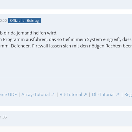
0:50
Offizieller Beitrag
ob dir da jemand helfen wird.
n Programm ausführen, das so tief in mein System eingreift, dass 
amm, Defender, Firewall lassen sich mit den nötigen Rechten been
ine UDF
|
Array-Tutorial
|
Bit-Tutorial
|
Dll-Tutorial
|
Reg
1:05