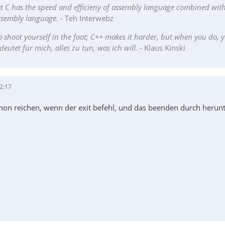
at C has the speed and efficieny of assembly language combined with 
assembly language.
- Teh Interwebz
o shoot yourself in the foot; C++ makes it harder, but when you do, 
deutet für mich, alles zu tun, was ich will.
- Klaus Kinski
2:17
hon reichen, wenn der exit befehl, und das beenden durch herun