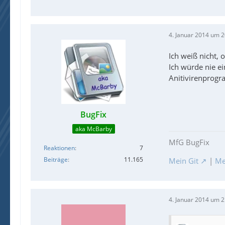
4. Januar 2014 um 2
Ich weiß nicht, 
Ich würde nie ei
Anitivirenprogr
BugFix
aka McBarby
MfG BugFix
Reaktionen
7
Beiträge
11.165
Mein Git
|
Me
4. Januar 2014 um 2