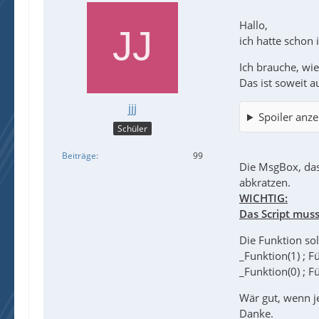
Hallo,
ich hatte schon
Ich brauche, wi
Das ist soweit a
jjj
Spoiler anze
Schüler
Beiträge
99
Die MsgBox, das
abkratzen.
WICHTIG:
Das Script muss
Die Funktion so
_Funktion(1) ; 
_Funktion(0) ; 
Wär gut, wenn j
Danke.