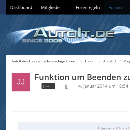
Dashboard
Mitglieder
Forenregeln
Forum
AutoIt.de - Das deutschsprachige Forum.
Forum
AutoIt 3
Pro
Funktion um Beenden z
jjj
4. Januar 2014 um 18:54
[ neu ]
4. Januar 2014 um 1