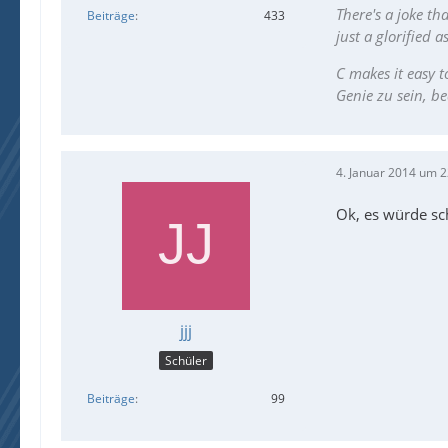
There's a joke th
Beiträge
433
just a glorified 
C makes it easy t
Genie zu sein, be
4. Januar 2014 um 2
Ok, es würde sc
jjj
Schüler
Beiträge
99