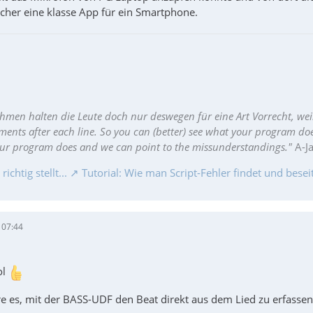
icher eine klasse App für ein Smartphone.
hmen halten die Leute doch nur deswegen für eine Art Vorrecht, wei
ments after each line. So you can (better) see what your program do
our program does and we can point to the missunderstandings."
A-J
chtig stellt...
Tutorial: Wie man Script-Fehler findet und beseit
 07:44
ol
e es, mit der BASS-UDF den Beat direkt aus dem Lied zu erfasse