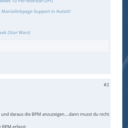
ndows 10 Per-Monitor-DPI)
 Manialinkpage-Support in AutoIt!
aak (Star Wars)
#2
n und daraus die BPM anzuzeigen....dann musst du nicht
 BPM erfasst.