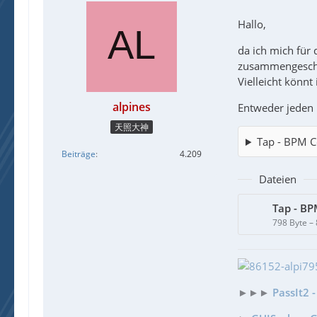
Hallo,
da ich mich für
zusammengesch
Vielleicht könnt
alpines
Entweder jeden 
天照大神
Tap - BPM C
Beiträge
4.209
Dateien
Tap - B
798 Byte –
►►►
PassIt2 