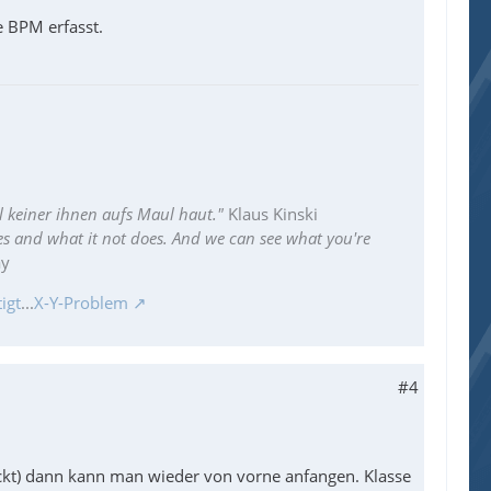
 BPM erfasst.
l keiner ihnen aufs Maul haut."
Klaus Kinski
es and what it not does. And we can see what you're
ay
igt
...
X-Y-Problem
#4
ickt) dann kann man wieder von vorne anfangen. Klasse