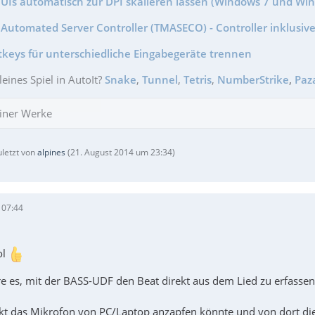
GUIs automatisch zur DPI skalieren lassen (Windows 7 und Wi
Automated Server Controller (TMASECO) - Controller inklusive
tkeys für unterschiedliche Eingabegeräte trennen
leines Spiel in AutoIt?
Snake
,
Tunnel
,
Tetris
,
NumberStrike
,
Paz
iner Werke
uletzt von
alpines
(
21. August 2014 um 23:34
)
 07:44
ol
e es, mit der BASS-UDF den Beat direkt aus dem Lied zu erfasse
t das Mikrofon von PC/Laptop anzapfen könnte und von dort die