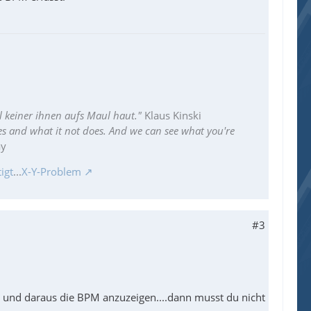
l keiner ihnen aufs Maul haut."
Klaus Kinski
es and what it not does. And we can see what you're
ay
igt
...
X-Y-Problem
#3
n und daraus die BPM anzuzeigen....dann musst du nicht