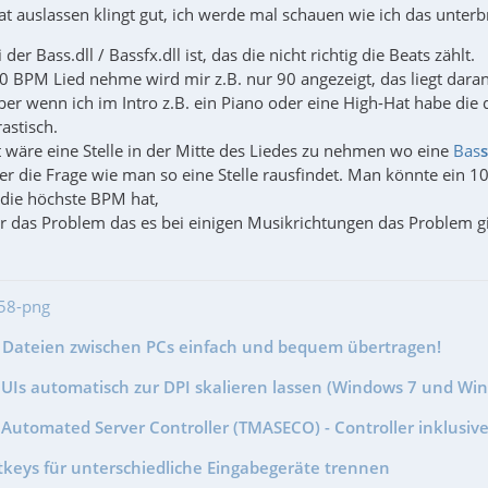
t auslassen klingt gut, ich werde mal schauen wie ich das unterb
er Bass.dll / Bassfx.dll ist, das die nicht richtig die Beats zählt.
0 BPM Lied nehme wird mir z.B. nur 90 angezeigt, das liegt daran
 aber wenn ich im Intro z.B. ein Piano oder eine High-Hat habe die
astisch.
t wäre eine Stelle in der Mitte des Liedes zu nehmen wo eine
Bas
s
hier die Frage wie man so eine Stelle rausfindet. Man könnte ein 
die höchste BPM hat,
ier das Problem das es bei einigen Musikrichtungen das Problem gibt
- Dateien zwischen PCs einfach und bequem übertragen!
GUIs automatisch zur DPI skalieren lassen (Windows 7 und Wi
Automated Server Controller (TMASECO) - Controller inklusive
tkeys für unterschiedliche Eingabegeräte trennen