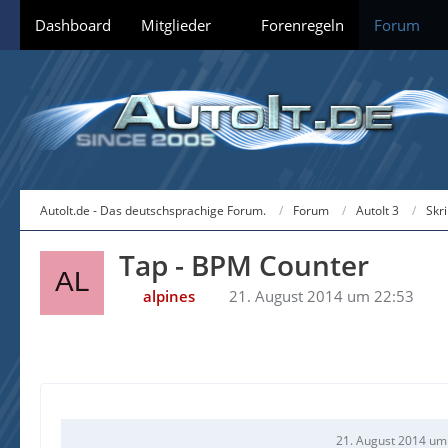
Dashboard
Mitglieder
Forenregeln
Forum
AutoIt.de - Das deutschsprachige Forum.
Forum
AutoIt 3
Skr
Tap - BPM Counter
alpines
21. August 2014 um 22:53
21. August 2014 um