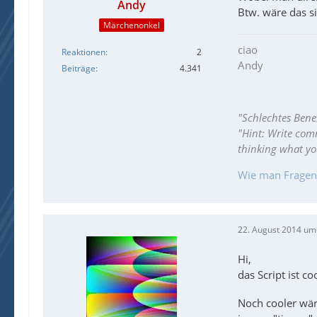
Andy
Btw. wäre das s
Märchenonkel
ciao
Reaktionen
2
Andy
Beiträge
4.341
"Schlechtes Bene
"Hint: Write com
thinking what y
Wie man Fragen ri
22. August 2014 um
Hi,
das Script ist co
Noch cooler wär