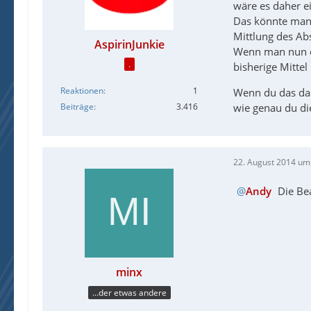
wäre es daher e
Das könnte man 
Mittlung des Ab
AspirinJunkie
Wenn man nun ei
.
bisherige Mitte
Reaktionen
1
Wenn du das dan
Beiträge
3.416
wie genau du di
22. August 2014 um
Andy
Die Bea
minx
...der etwas andere