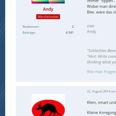
immer "tippen".
Wobei man direk
Andy
Btw. wäre das s
Märchenonkel
ciao
Reaktionen
2
Andy
Beiträge
4.341
"Schlechtes Bene
"Hint: Write com
thinking what y
Wie man Fragen ri
22. August 2014 um
Klein, smart und
Kleine Anregung