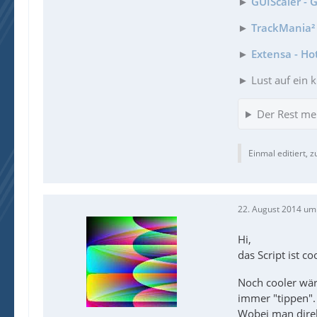
►
GUIScaler - 
►
TrackMania² 
►
Extensa - Ho
► Lust auf ein k
Der Rest me
Einmal editiert, z
22. August 2014 um
Hi,
das Script ist co
Noch cooler wär
immer "tippen".
Wobei man direk