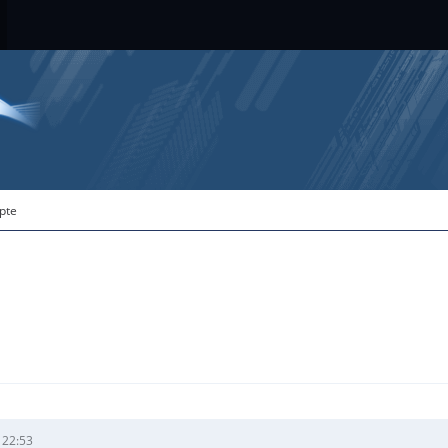
ipte
 22:53