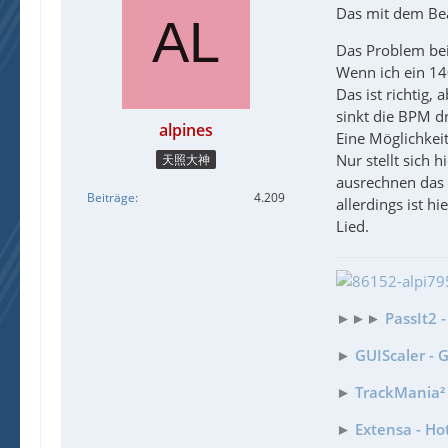
Das mit dem Bea
Das Problem bei d
Wenn ich ein 14
Das ist richtig,
sinkt die BPM dr
alpines
Eine Möglichkei
Nur stellt sich 
天照大神
ausrechnen das 
Beiträge
4.209
allerdings ist h
Lied.
►►►
PassIt2 
►
GUIScaler - 
►
TrackMania² 
►
Extensa - Ho