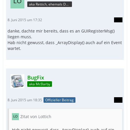
aka Rettich, ehemals DAU
8. Juni 2015 um 17:32
danke, dachte mir bereits, dass es an GUIRegisterMsg()
liegen muss.
Hab nicht gewusst, dass _ArrayDisplay() auch auf ein Event
wartet.
BugFix
aka McBarby
8. Juni 2015 um 18:35
Offizieller Beitrag
Zitat von Lottich
Hab nicht gewusst, dass _ArrayDisplay() auch auf ein