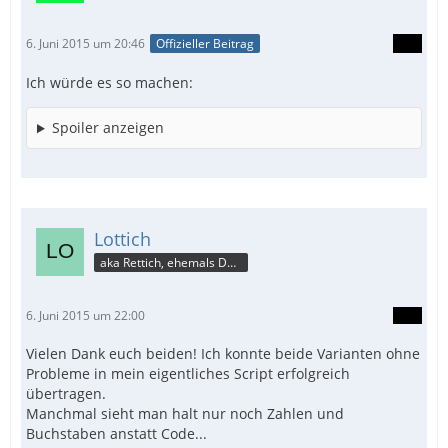
EndFunc   ;==>_TreeView_Fahrtenbuch
6. Juni 2015 um 20:46
Offizieller Beitrag
Ich würde es so machen:
Spoiler anzeigen
Lottich
aka Rettich, ehemals DAU
6. Juni 2015 um 22:00
Vielen Dank euch beiden! Ich konnte beide Varianten ohne
Probleme in mein eigentliches Script erfolgreich
übertragen.
Manchmal sieht man halt nur noch Zahlen und
Buchstaben anstatt Code...