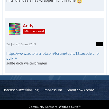
mich die idee eines Wrapper nicht in ruhe
Andy
Märchenonkel
24. Juli 2016 um 22:59
https://www.autoitscript.com/forum/topic/13…ecode-zlib-
pdf/
sollte dich weiterbringen
Datenschutzerklärung
Impressum
Shoutbox-Archiv
Community-Software:
WoltLab Suite™