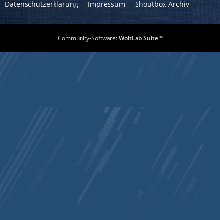
Datenschutzerklärung
Impressum
Shoutbox-Archiv
Community-Software:
WoltLab Suite™