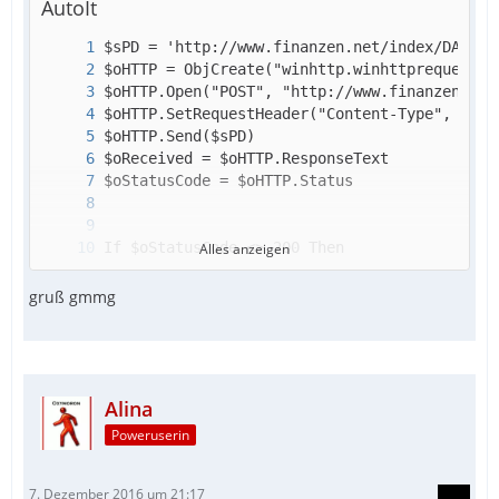
AutoIt
Alles anzeigen
gruß gmmg
Alina
Poweruserin
FileClose($file)
7. Dezember 2016 um 21:17