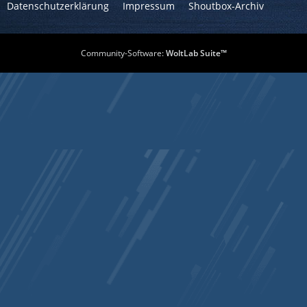
Datenschutzerklärung
Impressum
Shoutbox-Archiv
Community-Software:
WoltLab Suite™