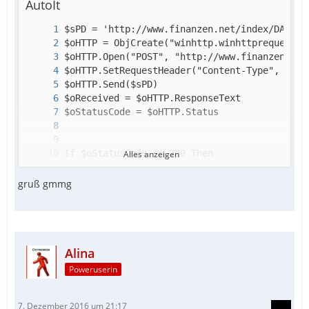
AutoIt
Alles anzeigen
gruß gmmg
Alina
Poweruserin
FileClose($file)
7. Dezember 2016 um 21:17