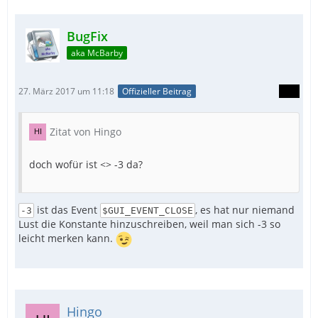
BugFix
aka McBarby
27. März 2017 um 11:18
Offizieller Beitrag
Zitat von Hingo
doch wofür ist <> -3 da?
ist das Event
, es hat nur niemand
-3
$GUI_EVENT_CLOSE
Lust die Konstante hinzuschreiben, weil man sich -3 so
leicht merken kann.
Hingo