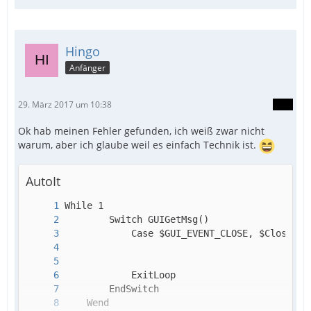
EndFunc
Hingo
Anfänger
EndFunc
29. März 2017 um 10:38
Ok hab meinen Fehler gefunden, ich weiß zwar nicht
warum, aber ich glaube weil es einfach Technik ist.
AutoIt