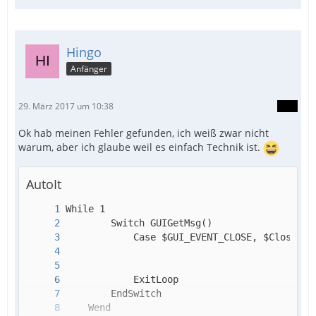
EndFunc
Hingo
Anfänger
EndFunc
29. März 2017 um 10:38
Ok hab meinen Fehler gefunden, ich weiß zwar nicht
warum, aber ich glaube weil es einfach Technik ist.
AutoIt