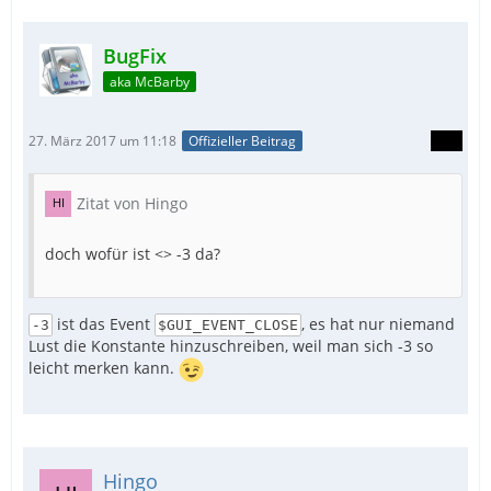
BugFix
aka McBarby
27. März 2017 um 11:18
Offizieller Beitrag
Zitat von Hingo
doch wofür ist <> -3 da?
ist das Event
, es hat nur niemand
-3
$GUI_EVENT_CLOSE
Lust die Konstante hinzuschreiben, weil man sich -3 so
leicht merken kann.
Hingo