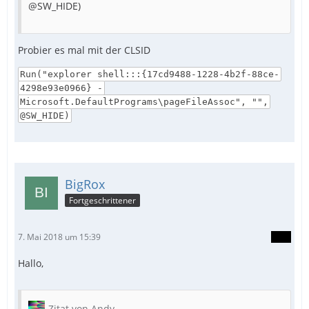
@SW_HIDE)
Probier es mal mit der CLSID
Run("explorer shell:::{17cd9488-1228-4b2f-88ce-
4298e93e0966} -
Microsoft.DefaultPrograms\pageFileAssoc", "",
@SW_HIDE)
BigRox
Fortgeschrittener
7. Mai 2018 um 15:39
Hallo,
Zitat von Andy