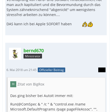
man auch kapituliert und die Bevormundung durch das
System zähneknirschend "abgenickt" um wenigstens
stressfrei arbeiten zu können....
DAS kann ich bei Apple SOFORT haben
bernd670
Ministrator
6. Mai 2018 um 21:45
Offizieller Beitrag
Zitat von BigRox
Das ging bisher bei AutoIt immer mit:
Run(@ComSpec & " /c " & "control.exe /name
Microsoft.DefaultPrograms /page pageFileAssoc", "",