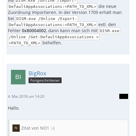
via
DISM.exe /Online /Import-
die neue
DefaultAppAssociations:<PATH_TO_XML>
Zuordnung Importieren. In der Version 1709 erhält man
bei
DISM.exe /Online /Export-
evtl. den
DefaultAppAssociations:<PATH_TO_XML>
Fehler
0x80004002
, dann kann man sich mit
DISM.exe
/Online /Get-DefaultAppAssociations >
behelfen.
<PATH_TO_XML>
BigRox
Fortgeschrittener
4. Mai 2018 um 14:20
Hallo,
Zitat von NO1 :-)