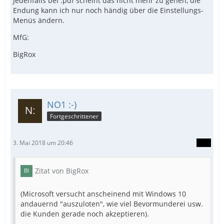
Jedenfalls bei .pdf scheint das nicht mehr zu gehen, die
Endung kann ich nur noch händig über die Einstellungs-
Menüs ändern.
MfG:
BigRox
NO1 :-)
Fortgeschrittener
3. Mai 2018 um 20:46
Zitat von BigRox
(Microsoft versucht anscheinend mit Windows 10
andauernd "auszuloten", wie viel Bevormunderei usw.
die Kunden gerade noch akzeptieren).