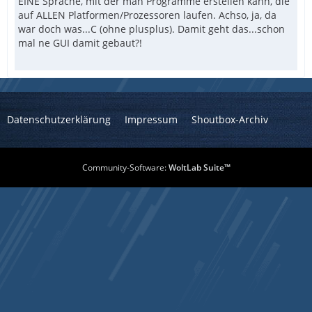
EINE Sprache, mit der man Programme erstellen kann, die
auf ALLEN Platformen/Prozessoren laufen. Achso, ja, da
war doch was...C (ohne plusplus). Damit geht das...schon
mal ne GUI damit gebaut?!
Datenschutzerklärung
Impressum
Shoutbox-Archiv
Community-Software:
WoltLab Suite™