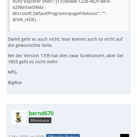
Run("explorer shell:::{17cd9488-1228-4b2f-88ce-
4298e93e0966} -
Microsoft.DefaultPrograms\pageFileAssoc", "",
@SW_HIDE)
Damit geht es auch nicht, man kommt auch so nicht auf
die gewünschte Seite.
Bei der Version 1709 hat dies zwar funktioniert, aber bei
1803 geht es nicht mehr.
MfG.
BigRox
bernd670
Ministrator
7. Mai 2018 um 19:05
Offizieller Beitrag