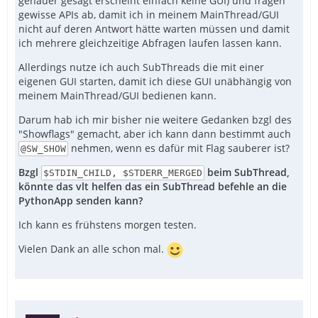
genauer gesagt erscheint einfach keine GUI) und fragen
gewisse APIs ab, damit ich in meinem MainThread/GUI
nicht auf deren Antwort hätte warten müssen und damit
ich mehrere gleichzeitige Abfragen laufen lassen kann.
Allerdings nutze ich auch SubThreads die mit einer
eigenen GUI starten, damit ich diese GUI unäbhängig von
meinem MainThread/GUI bedienen kann.
Darum hab ich mir bisher nie weitere Gedanken bzgl des
"Showflags" gemacht, aber ich kann dann bestimmt auch
nehmen, wenn es dafür mit Flag sauberer ist?
@SW_SHOW
Bzgl
beim SubThread,
$STDIN_CHILD, $STDERR_MERGED
könnte das vlt helfen das ein SubThread befehle an die
PythonApp senden kann?
Ich kann es frühstens morgen testen.
Vielen Dank an alle schon mal.