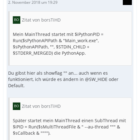
2. November 2018 um 19:29
Zitat von borsTiHD
Mein MainThread startet mit $iPythonPID =
Run($sPythonAPIPath & "Main_work.exe",
$sPythonAPIPath, "", $STDIN_CHILD +
$STDERR_MERGED) die PythonApp.
Du gibst hier als showflag "" an... auch wenn es
funktioniert, ich würde es ändern in @SW_HIDE oder
Default.
Zitat von borsTiHD
Später startet mein MainThread einen SubThread mit
$iPID = Run($sMultiThreadFile & " --au-thread """ &
$sCallback & """").