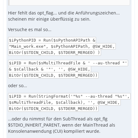
Hier fehlt das opt_flag... und die Anführungszeichen...
scheinen mir einige überflüssig zu sein.
Versuche es mal so...
$iPythonPID = Run($sPythonAPIPath &
"Main_work.exe", $sPythonAPIPath, @SW_HIDE,
BitOr($STDIN_CHILD, $STDERR_MERGED) )
$iPID = Run($sMultiThreadFile & ' --au-thread "'
& $sCallback & '"', '', @SW_HIDE,
BitOr($STDIN_CHILD, $STDERR_MERGED))
oder so...
$iPID = Run(StringFormat('"%s" --au-thread "%s"',
$sMultiThreadFile, $sCallback), '', @SW_HIDE,
BitOr($STDIN_CHILD, $STDERR_MERGED))
...oder du nimmst für den SubThread als opt_flg
$STDIO_INHERIT_PARENT, wenn der MainThread als
Konsolenanwendung (CUI) kompiliert wurde.