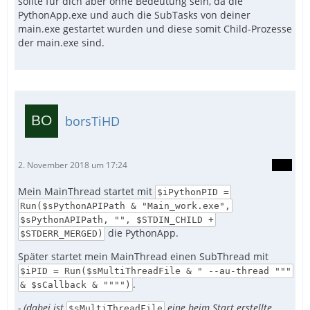
sollte für dich aber ohne Bedeutung sein, da die
PythonApp.exe und auch die SubTasks von deiner
main.exe gestartet wurden und diese somit Child-Prozesse
der main.exe sind.
borsTiHD
2. November 2018 um 17:24
Mein MainThread startet mit
$iPythonPID =
Run($sPythonAPIPath & "Main_work.exe",
$sPythonAPIPath, "", $STDIN_CHILD +
die PythonApp.
$STDERR_MERGED)
Später startet mein MainThread einen SubThread mit
$iPID = Run($sMultiThreadFile & " --au-thread """
.
& $sCallback & """")
- (dabei ist
eine beim Start erstellte
$sMultiThreadFile