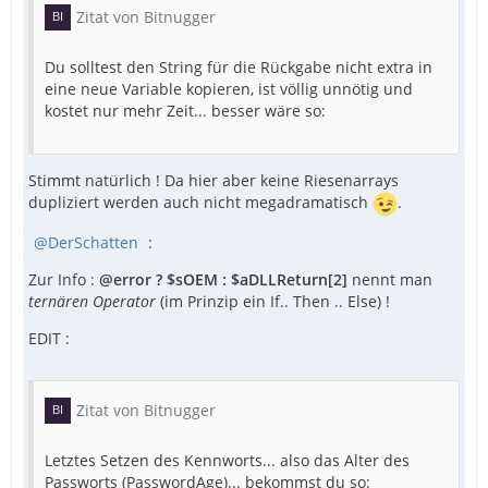
Zitat von Bitnugger
Du solltest den String für die Rückgabe nicht extra in
eine neue Variable kopieren, ist völlig unnötig und
kostet nur mehr Zeit... besser wäre so:
EndFunc   ;==>_OEMtoChar
Stimmt natürlich ! Da hier aber keine Riesenarrays
dupliziert werden auch nicht megadramatisch
.
DerSchatten
:
Zur Info :
@error ? $sOEM : $aDLLReturn[2]
nennt man
ternären Operator
(im Prinzip ein If.. Then .. Else) !
EDIT :
Zitat von Bitnugger
Letztes Setzen des Kennworts... also das Alter des
Passworts (PasswordAge)... bekommst du so: