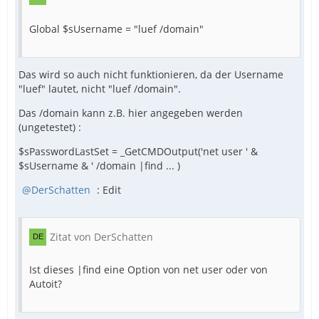
Global $sUsername = "luef /domain"
Das wird so auch nicht funktionieren, da der Username
"luef" lautet, nicht "luef /domain".
Das /domain kann z.B. hier angegeben werden
(ungetestet) :
$sPasswordLastSet = _GetCMDOutput('net user ' &
$sUsername & ' /domain |find ... )
DerSchatten
: Edit
Zitat von DerSchatten
Ist dieses |find eine Option von net user oder von
Autoit?