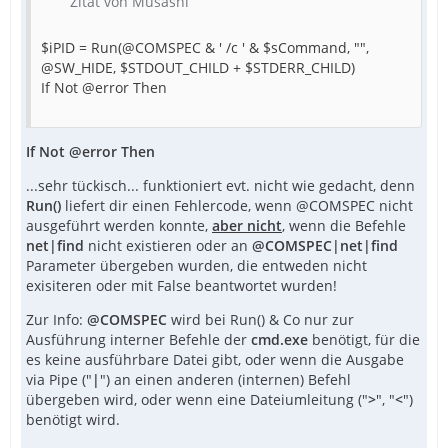
Zitat von Musashi
$iPID = Run(@COMSPEC & ' /c ' & $sCommand, "",
@SW_HIDE, $STDOUT_CHILD + $STDERR_CHILD)
If Not @error Then
If Not @error Then
...sehr tückisch... funktioniert evt. nicht wie gedacht, denn
Run()
liefert dir einen Fehlercode, wenn @COMSPEC nicht
ausgeführt werden konnte,
aber nicht
, wenn die Befehle
net|find
nicht existieren oder an
@COMSPEC|net|find
Parameter übergeben wurden, die entweden nicht
exisiteren oder mit False beantwortet wurden!
Zur Info:
@COMSPEC
wird bei Run() & Co nur zur
Ausführung interner Befehle der
cmd.exe
benötigt, für die
es keine ausführbare Datei gibt, oder wenn die Ausgabe
via Pipe ("
|
") an einen anderen (internen) Befehl
übergeben wird, oder wenn eine Dateiumleitung ("
>
", "
<
")
benötigt wird.