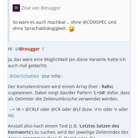
Zitat von Bitnugger
So wäre es auch machbar... ohne @COMSPEC und
ohne Sprachabhängigkeit.
Hi
Bitnugger
!
Ja, das wäre eine Möglichkeit (an diese Variante hatte ich
auch mal gedacht).
DerSchatten
(zur Info) :
Der Konsolenstream wird einem Array (hier :
$aRx
)
zugewiesen. Dabei sorgt das/der Pattern
'(.+)\R
' dafür, dass
als Delimiter die Zeilenumbrüche verwendet werden.
--> \R = @CRLF oder @CR oder @LF (bzw. \r\n oder \r oder
\n)
Anstatt also nach einem Text (z.B. '
Letztes Setzen des
Kennworts
') zu suchen, wird der jeweilige Zeilenindex des