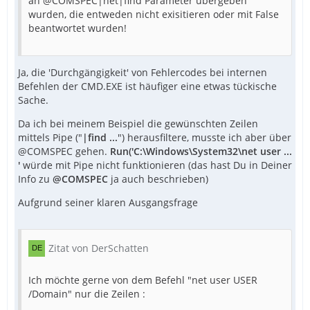
an @COMSPEC|net|find Parameter übergeben
wurden, die entweden nicht exisitieren oder mit False
beantwortet wurden!
Ja, die 'Durchgängigkeit' von Fehlercodes bei internen
Befehlen der CMD.EXE ist häufiger eine etwas tückische
Sache.
Da ich bei meinem Beispiel die gewünschten Zeilen
mittels Pipe ("
|find ...
") herausfiltere, musste ich aber über
@COMSPEC gehen.
Run('C:\Windows\System32\net user ...
'
würde mit Pipe nicht funktionieren (das hast Du in Deiner
Info zu
@COMSPEC
ja auch beschrieben)
Aufgrund seiner klaren Ausgangsfrage
Zitat von DerSchatten
Ich möchte gerne von dem Befehl "net user USER
/Domain" nur die Zeilen :