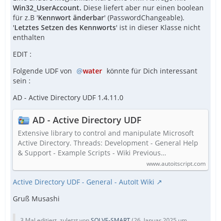
Win32_UserAccount.
Diese liefert aber nur einen boolean
für z.B '
Kennwort änderbar
' (PasswordChangeable).
'
Letztes Setzen des Kennworts
' ist in dieser Klasse nicht
enthalten
EDIT :
Folgende UDF von
water
könnte für Dich interessant
sein :
AD - Active Directory UDF 1.4.11.0
AD - Active Directory UDF
Extensive library to control and manipulate Microsoft
Active Directory. Threads: Development - General Help
& Support - Example Scripts - Wiki Previous…
www.autoitscript.com
Active Directory UDF - General - AutoIt Wiki
Gruß Musashi
3 Mal editiert, zuletzt von
SOLVE-SMART
(
26. Januar 2025 um