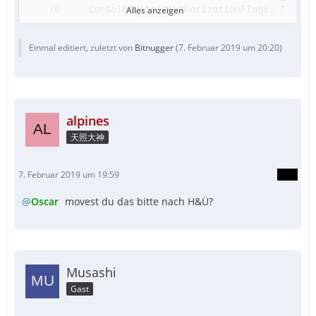
EndFunc   ;==>_OEMtoChar
Alles anzeigen
Einmal editiert, zuletzt von
Bitnugger
(
7. Februar 2019 um 20:20
)
alpines
天照大神
7. Februar 2019 um 19:59
Oscar
movest du das bitte nach H&Ü?
Musashi
Gast