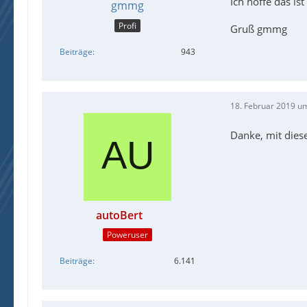
Ich hoffe das ist
gmmg
Profi
Gruß gmmg
Beiträge
943
18. Februar 2019 u
Danke, mit dies
autoBert
Poweruser
Beiträge
6.141