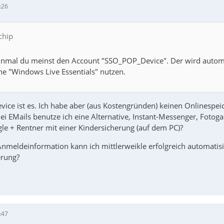
:26
chip
einmal du meinst den Account "SSO_POP_Device". Der wird auto
he "Windows Live Essentials" nutzen.
vice ist es. Ich habe aber (aus Kostengründen) keinen Onlinespei
Bei EMails benutze ich eine Alternative, Instant-Messenger, Fotogal
gle + Rentner mit einer Kindersicherung (auf dem PC)?
nmeldeinformation kann ich mittlerweikle erfolgreich automatisie
erung?
:47