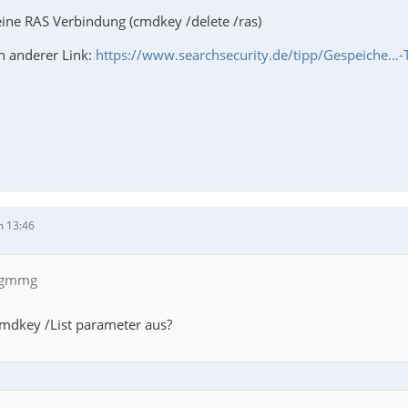
 eine RAS Verbindung (cmdkey /delete /ras)
n anderer Link:
https://www.searchsecurity.de/tipp/Gespeiche…-
m 13:46
n gmmg
cmdkey /List parameter aus?