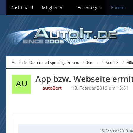
Dashboard
Mitglieder
Forenregeln
Forum
AutoIt.de - Das deutschsprachige Forum.
Forum
AutoIt 3
Hil
App bzw. Webseite ermit
autoBert
18. Februar 2019 um 13:51
18. Februar 2019 u