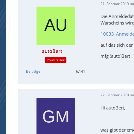
21. Februar 2019 u
Die Anmeldedaten
Warscheins wird 
10033_Anmeldei
auf das sich de
autoBert
mfg (auto)Bert
Poweruser
Beiträge
6.141
22. Februar 2019 u
Hi autoBert,
was gibt der cm