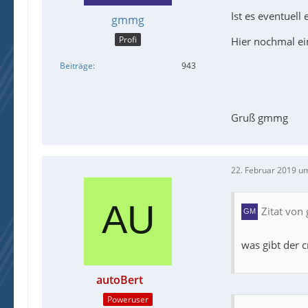
Ist es eventuell
gmmg
Profi
Hier nochmal ei
Beiträge
943
Gruß gmmg
22. Februar 2019 u
Zitat vo
was gibt der 
autoBert
Poweruser