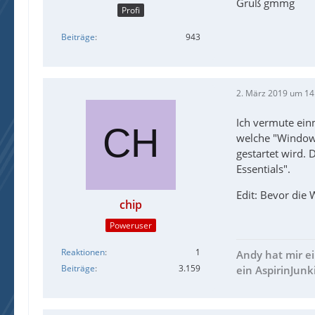
Gruß gmmg
Profi
Beiträge
943
2. März 2019 um 14
Ich vermute ein
welche "Windows
gestartet wird. 
Essentials".
Edit: Bevor die
chip
Poweruser
Reaktionen
1
Andy hat mir e
Beiträge
3.159
ein AspirinJunk