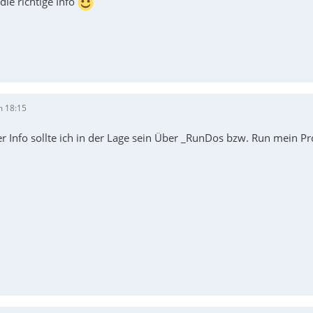
 die richtige Info
m 18:15
er Info sollte ich in der Lage sein Über _RunDos bzw. Run mein P