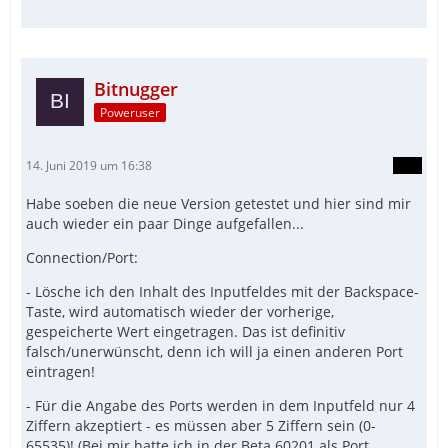
Bitnugger
Poweruser
14. Juni 2019 um 16:38
Habe soeben die neue Version getestet und hier sind mir
auch wieder ein paar Dinge aufgefallen...
    PassIt2 wurde endlich released!
Connection/Port:
- Lösche ich den Inhalt des Inputfeldes mit der Backspace-
Taste, wird automatisch wieder der vorherige,
gespeicherte Wert eingetragen. Das ist definitiv
falsch/unerwünscht, denn ich will ja einen anderen Port
eintragen!
- Für die Angabe des Ports werden in dem Inputfeld nur 4
Ziffern akzeptiert - es müssen aber 5 Ziffern sein (0-
65535)! (Bei mir hatte ich in der Beta 60201 als Port