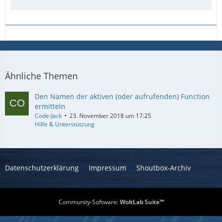
Ähnliche Themen
Den Namen der aktiven (oder aufrufenden) Function
ermitteln
Code-Jack
23. November 2018 um 17:25
Hilfe & Unterstützung
Datenschutzerklärung
Impressum
Shoutbox-Archiv
Community-Software:
WoltLab Suite™