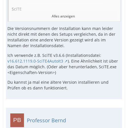
SciTE
Alles anzeigen
Version 4.1.2
Die Versionsnummern der Installation kann man leider
nicht direkt mit denen des Setups vergleichen, da in der
Feb 13 2019 23:07:51
Installation eine andere Version gezeigt wird als im
Namen der Installationsdatei.
by Neil Hodgson.
Ich verwende z.B. SciTE v3.6.6 (Installationsdatei:
v16.612.1119.0-SciTE4AutoIt3
). Eine Ähnlichkeit ist über
Updated by Jos
das Datum möglich. (Oder aber herunterladen, SciTE.exe
<Eigenschaften-Version>)
EndFunc  ;==>_GetTaskbarPosition
LUA habe ich kontrolliert, da ist nur das drin, was
Du kannst ja mal eine ältere Version installieren und
original drin war. Die SciteUser.properties habe ich
Prüfen ob es dann funktioniert.
während meiner Tests hierzu ganz entfernt.
Professor Bernd