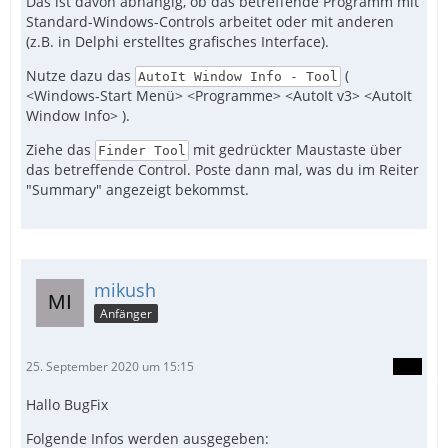
Das ist davon abhängig, ob das betreffende Programm mit
Standard-Windows-Controls arbeitet oder mit anderen
(z.B. in Delphi erstelltes grafisches Interface).
Nutze dazu das
(
AutoIt Window Info - Tool
<Windows-Start Menü> <Programme> <AutoIt v3> <AutoIt
Window Info> ).
Ziehe das
mit gedrückter Maustaste über
Finder Tool
das betreffende Control. Poste dann mal, was du im Reiter
"Summary" angezeigt bekommst.
mikush
Anfänger
25. September 2020 um 15:15
Hallo BugFix
Folgende Infos werden ausgegeben: