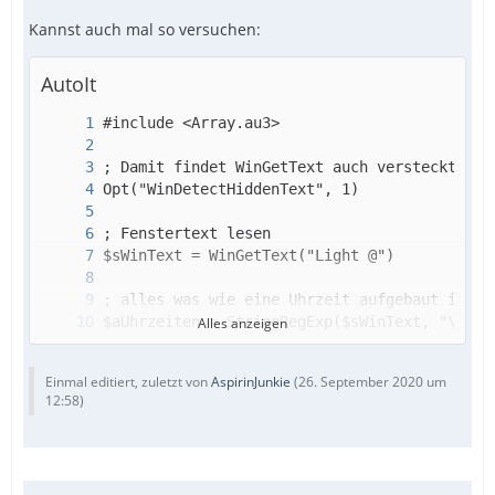
Kannst auch mal so versuchen:
AutoIt
Alles anzeigen
Einmal editiert, zuletzt von
AspirinJunkie
(
26. September 2020 um
_ArrayDisplay($aUhrzeiten)
12:58
)