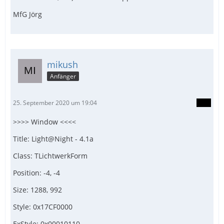
MfG Jörg
mikush
Anfänger
25. September 2020 um 19:04
>>>> Window <<<<
Title: Light@Night - 4.1a
Class: TLichtwerkForm
Position: -4, -4
Size: 1288, 992
Style: 0x17CF0000
ExStyle: 0x00010110