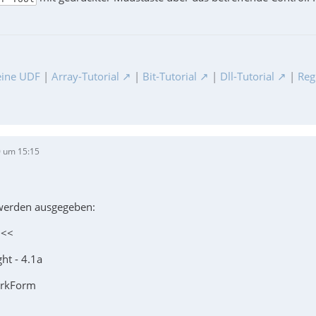
ine UDF
|
Array-Tutorial
|
Bit-Tutorial
|
Dll-Tutorial
|
Reg
 um 15:15
 werden ausgegeben:
<<<
ght - 4.1a
erkForm