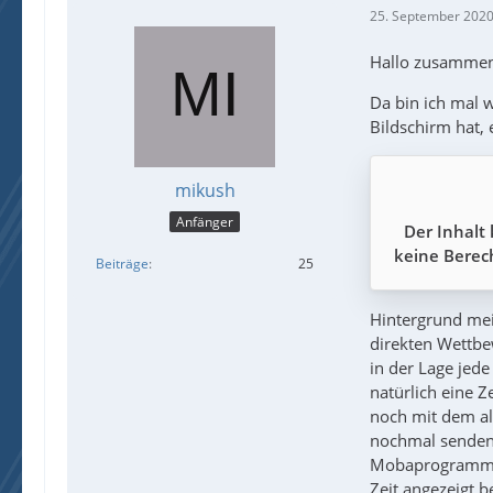
25. September 2020
Hallo zusamme
Da bin ich mal 
Bildschirm hat, 
mikush
Anfänger
Der Inhalt
keine Berech
Beiträge
25
Hintergrund mei
direkten Wettbew
in der Lage jed
natürlich eine 
noch mit dem alt
nochmal senden.
Mobaprogramm ge
Zeit angezeigt 