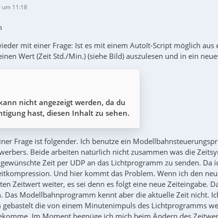
 um 11:18
n
wieder mit einer Frage: Ist es mit einem AutoIt-Script möglich a
einen Wert (Zeit Std./Min.) (siehe Bild) auszulesen und in ein neue
 kann nicht angezeigt werden, da du
tigung hast, diesen Inhalt zu sehen.
ner Frage ist folgender. Ich benutze ein Modellbahnsteuerung
erbers. Beide arbeiten natürlich nicht zusammen was die Zeitsync
e gewünschte Zeit per UDP an das Lichtprogramm zu senden. Da i
Zeitkompression. Und hier kommt das Problem. Wenn ich den neu
en Zeitwert weiter, es sei denn es folgt eine neue Zeiteingabe. Da
 Das Modellbahnprogramm kennt aber die aktuelle Zeit nicht. Ich
bastelt die von einem Minutenimpuls des Lichtprogramms weiter
bekomme. Im Moment begnüge ich mich beim Ändern des Zeitwerts