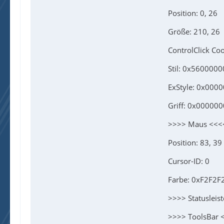
Position: 0, 26
Größe: 210, 26
ControlClick Coo
Stil: 0x5600000
ExStyle: 0x000
Griff: 0x00000
>>>> Maus <<<
Position: 83, 39
Cursor-ID: 0
Farbe: 0xF2F2F
>>>> Statusleis
>>>> ToolsBar 