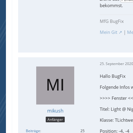
bekommst.
MfG BugFix
Mein Git
|
Me
25. September 2020
Hallo BugFix
Folgende Infos
>>>> Fenster <
Titel: Light @ Ni
mikush
Anfänger
Klasse: TLichtw
Position: -4, -4
Beiträge
25