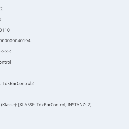
92
0
10110
0000000040194
 <<<<
ontrol
 TdxBarControl2
 (Klasse): [KLASSE: TdxBarControl; INSTANZ: 2]