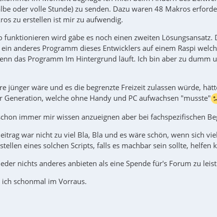
halbe oder volle Stunde) zu senden. Dazu waren 48 Makros erford
os zu erstellen ist mir zu aufwendig.
 so funktionieren wird gäbe es noch einen zweiten Lösungsansatz.
 ein anderes Programm dieses Entwicklers auf einem Raspi welches
enn das Programm Im Hintergrund läuft. Ich bin aber zu dumm u
e jünger wäre und es die begrenzte Freizeit zulassen würde, hätt
r Generation, welche ohne Handy und PC aufwachsen "musste"
schon immer mir wissen anzueignen aber bei fachspezifischen Begr
eitrag war nicht zu viel Bla, Bla und es wäre schön, wenn sich v
tellen eines solchen Scripts, falls es machbar sein sollte, helfen 
eder nichts anderes anbieten als eine Spende für's Forum zu leist
ich schonmal im Vorraus.