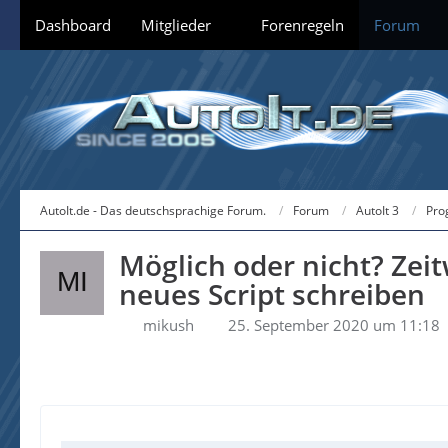
Dashboard
Mitglieder
Forenregeln
Forum
AutoIt.de - Das deutschsprachige Forum.
Forum
AutoIt 3
Pro
Möglich oder nicht? Zei
neues Script schreiben
mikush
25. September 2020 um 11:18