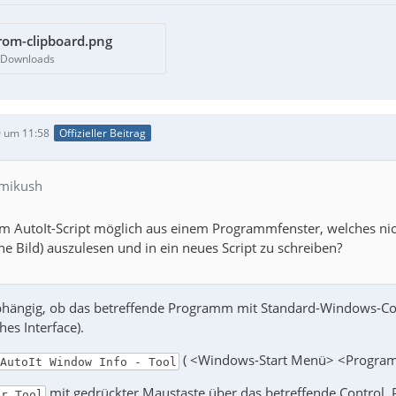
rom-clipboard.png
0 Downloads
 um 11:58
Offizieller Beitrag
 mikush
nem AutoIt-Script möglich aus einem Programmfenster, welches nic
ehe Bild) auszulesen und in ein neues Script zu schreiben?
bhängig, ob das betreffende Programm mit Standard-Windows-Contr
ches Interface).
( <Windows-Start Menü> <Programm
AutoIt Window Info - Tool
mit gedrückter Maustaste über das betreffende Control.
er Tool