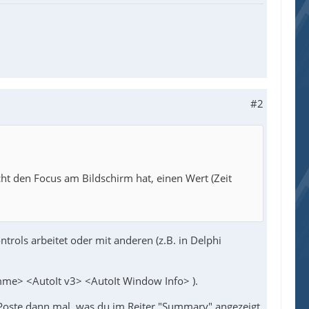
#2
ht den Focus am Bildschirm hat, einen Wert (Zeit
ols arbeitet oder mit anderen (z.B. in Delphi
e> <AutoIt v3> <AutoIt Window Info> ).
 Poste dann mal, was du im Reiter "Summary" angezeigt