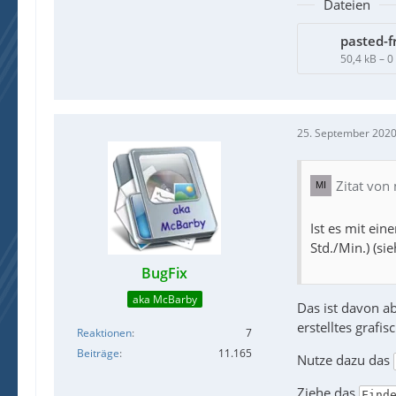
Dateien
pasted-f
50,4 kB – 
25. September 2020
Zitat von
Ist es mit ei
Std./Min.) (si
BugFix
aka McBarby
Das ist davon a
erstelltes grafis
Reaktionen
7
Beiträge
11.165
Nutze dazu das
Ziehe das
Find