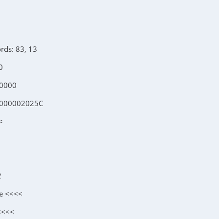
rds: 83, 13
0
00000
0000002025C
<
2
te <<<<
<<<<