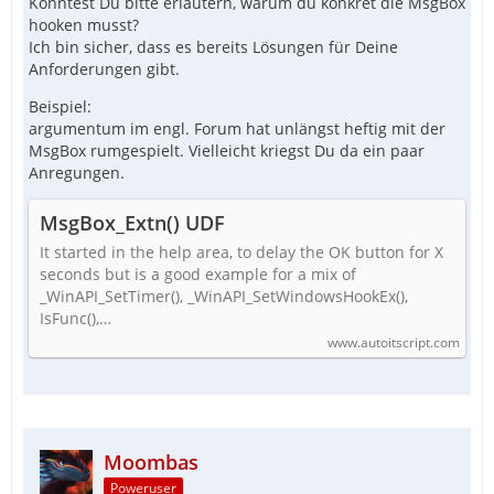
Könntest Du bitte erläutern, warum du konkret die MsgBox
hooken musst?
Ich bin sicher, dass es bereits Lösungen für Deine
Anforderungen gibt.
Beispiel:
argumentum im engl. Forum hat unlängst heftig mit der
MsgBox rumgespielt. Vielleicht kriegst Du da ein paar
Anregungen.
MsgBox_Extn() UDF
It started in the help area, to delay the OK button for X
seconds but is a good example for a mix of
_WinAPI_SetTimer(), _WinAPI_SetWindowsHookEx(),
EndFunc
IsFunc(),…
www.autoitscript.com
Moombas
Poweruser