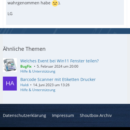
wahrgenommen habe
).
LG
Ähnliche Themen
Welches Event bei Win11 Fenster teilen?
BugFix
5. Februar 2024 um 20:00
Hilfe & Unterstützung
Barcode Scanner mit Etiketten Drucker
Haldi
14. Juni 2023 um 13:26
Hilfe & Unterstützung
ConsoleWrite(MsgBoxEx("This is a test", "Inf
Datenschutzerklärung
Impressum
Shoutbox-Archiv