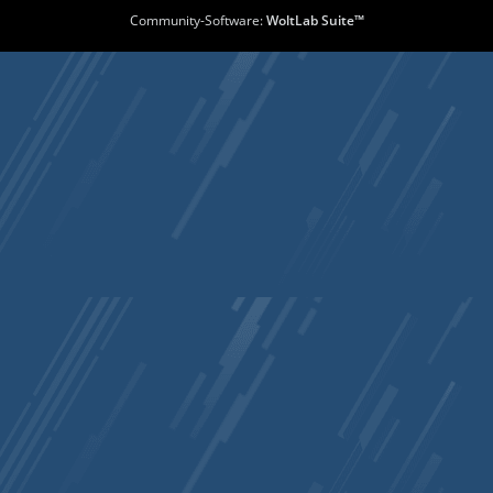
Community-Software:
WoltLab Suite™