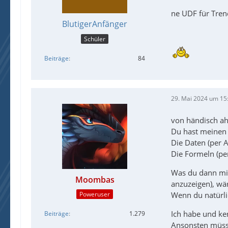
ne UDF für Tren
BlutigerAnfänger
Schüler
Beiträge
84
29. Mai 2024 um 15
von händisch ah
Du hast meinen 
Die Daten (per Au
Die Formeln (per
Was du dann mit
Moombas
anzuzeigen), wä
Wenn du natürlic
Poweruser
Ich habe und ke
Beiträge
1.279
Ansonsten müss