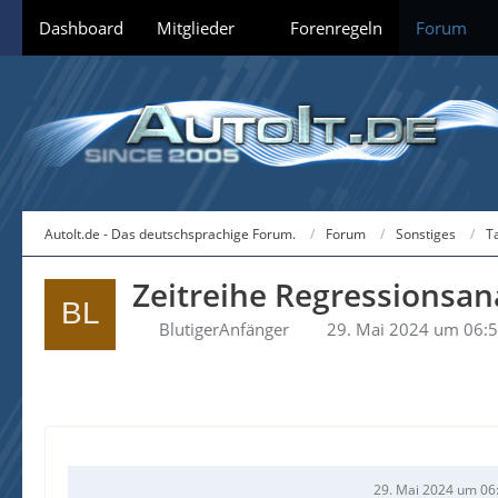
Dashboard
Mitglieder
Forenregeln
Forum
AutoIt.de - Das deutschsprachige Forum.
Forum
Sonstiges
T
Zeitreihe Regressionsa
BlutigerAnfänger
29. Mai 2024 um 06:
29. Mai 2024 um 06