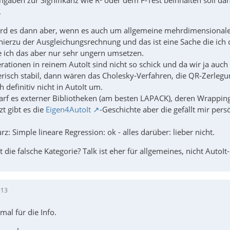
.
wird es dann aber, wenn es auch um allgemeine mehrdimensionale 
hierzu der Ausgleichungsrechnung und das ist eine Sache die ich
e ich das aber nur sehr ungern umsetzen.
ationen in reinem AutoIt sind nicht so schick und da wir ja auch
isch stabil, dann wären das Cholesky-Verfahren, die QR-Zerlegu
h definitiv nicht in AutoIt um.
arf es externer Bibliotheken (am besten LAPACK), deren Wrapping a
t gibt es die
Eigen4AutoIt
-Geschichte aber die gefällt mir persö
z: Simple lineare Regression: ok - alles darüber: lieber nicht.
t die falsche Kategorie? Talk ist eher für allgemeines, nicht AutoIt
:13
mal für die Info.