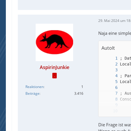
29. Mai 2024 um 18
Naja eine simple
AutoIt
AspirinJunkie
.
Reaktionen
1
Beiträge
3.416
Die Frage ist w
Wenn es auch An