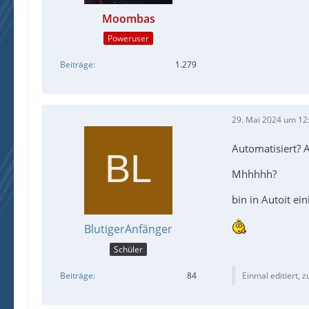
Moombas
Poweruser
Beiträge
1.279
29. Mai 2024 um 12
Automatisiert? A
Mhhhhh?
bin in Autoit e
BlutigerAnfänger
Schüler
Beiträge
84
Einmal editiert, z