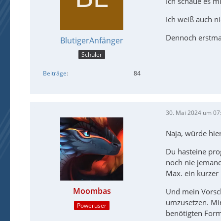
Ich schaue es mi
Ich weiß auch ni
EndF
Dennoch erstma
BlutigerAnfänger
Schüler
Beiträge
84
30. Mai 2024 um 07
Naja, würde hie
Du hasteine prog
noch nie jemand
Max. ein kurzer
Moombas
Und mein Vorsc
umzusetzen. Mir
Poweruser
benötigten Form