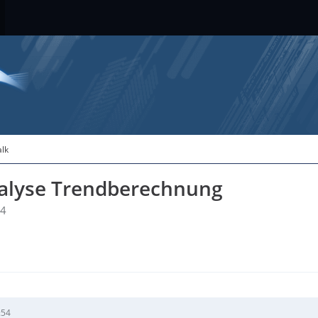
alk
nalyse Trendberechnung
54
:54