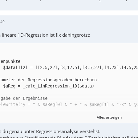
:40
 lineare 1D-Regression ist fix dahingerotzt:
Alles anzeigen
as du genau unter Regressions
analyse
verstehst.
gaben zur Signifikanz wie R² oder dem F-Test beinhalten soll d