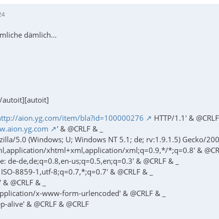
24
mliche dämlich...
[/autoit][autoit]
http://aion.yg.com/item/bla?id=100000276
HTTP/1.1' & @CRLF
w.aion.yg.com
' & @CRLF & _
zilla/5.0 (Windows; U; Windows NT 5.1; de; rv:1.9.1.5) Gecko/20
tml,application/xhtml+xml,application/xml;q=0.9,*/*;q=0.8' & @C
e: de-de,de;q=0.8,en-us;q=0.5,en;q=0.3' & @CRLF & _
: ISO-8859-1,utf-8;q=0.7,*;q=0.7' & @CRLF & _
0' & @CRLF & _
application/x-www-form-urlencoded' & @CRLF & _
ep-alive' & @CRLF & @CRLF