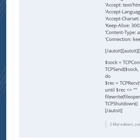
'Accept: text/h
'Accept-Languag
'Accept-Charset
'Keep-Alive: 30
'Content-Type: 
'Connection: ke
[/autoit][autoit]
$sock = TCPConn
TCPSend($sock, 
do
$rec = TCPRecv
until $rec <> ""
filewrite(fileope
TCPShutdown()
[/autoit]
2 Mal editiert, zu