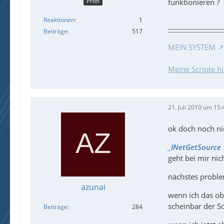
Profi
funktionieren ?
Reaktionen
1
----------------------
Beiträge
517
MEIN SYSTEM
Meine Scripte hi
21. Juli 2010 um 15:
ok doch noch ni
_INetGetSource
geht bei mir ni
nächstes proble
azunai
wenn ich das ob
scheinbar der So
Beiträge
284