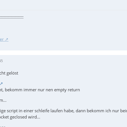
-----------------
er
45
cht gelöst
cht, bekomm immer nur nen empty return
m...
ige script in einer schleife laufen habe, dann bekomm ich nur be
cket geclosed wird...