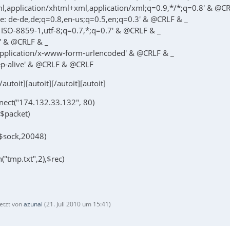
tml,application/xhtml+xml,application/xml;q=0.9,*/*;q=0.8' & @C
e: de-de,de;q=0.8,en-us;q=0.5,en;q=0.3' & @CRLF & _
: ISO-8859-1,utf-8;q=0.7,*;q=0.7' & @CRLF & _
0' & @CRLF & _
application/x-www-form-urlencoded' & @CRLF & _
ep-alive' & @CRLF & @CRLF
[/autoit][autoit][/autoit][autoit]
ect("174.132.33.132", 80)
$packet)
($sock,20048)
n("tmp.txt",2),$rec)
letzt von
azunai
(
21. Juli 2010 um 15:41
)