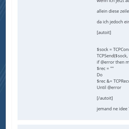
wenn ich jetzt a
allein diese zei
da ich jedoch ei
[autoit]
$sock = TCPConn
TCPSend($sock, 
if @error then 
$rec = ""
Do
$rec &= TCPRec
Until @error
[/autoit]
jemand ne idee 