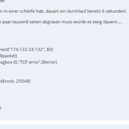
ber
len in einer schleife hab, dauert ein durchlauf bereits 6 sekunden!
n paar tausend seiten abgrasen muss würde es ewig dauern.....
ect("174.132.33.132", 80)
$packet)
msgbox (0,"TCP error",@error)
v($sock, 25048)
?