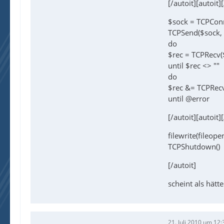
[/autoit][autoit]
$sock = TCPConn
TCPSend($sock, 
do
$rec = TCPRecv
until $rec <> ""
do
$rec &= TCPRec
until @error
[/autoit][autoit]
filewrite(fileope
TCPShutdown()
[/autoit]
scheint als hät
21. Juli 2010 um 12: