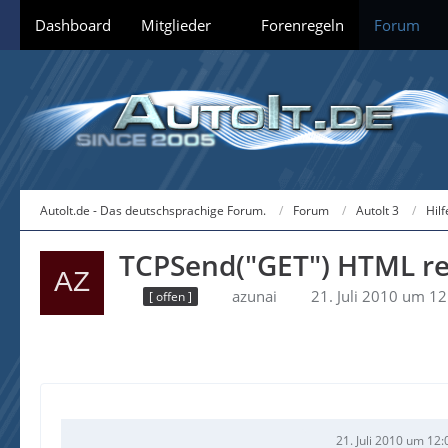
Dashboard
Mitglieder
Forenregeln
Forum
AutoIt.de - Das deutschsprachige Forum.
Forum
AutoIt 3
Hil
TCPSend("GET") HTML re
azunai
21. Juli 2010 um 12
[ offen ]
21. Juli 2010 um 12: