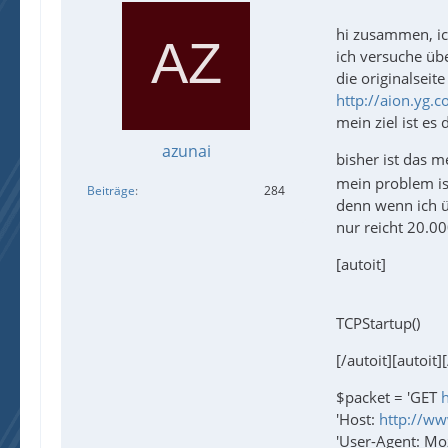
hi zusammen, ic
ich versuche üb
die originalseite 
http://aion.yg
mein ziel ist es
azunai
bisher ist das m
mein problem is
Beiträge
284
denn wenn ich ü
nur reicht 20.00
[autoit]
TCPStartup()
[/autoit][autoit]
$packet = 'GET
'Host:
http://ww
'User-Agent: Mo