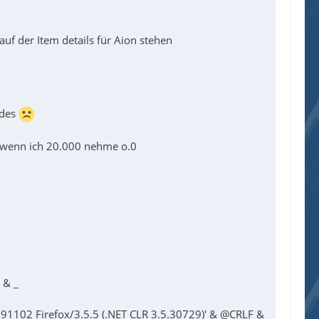
.
uf der Item details für Aion stehen
odes
s wenn ich 20.000 nehme o.0
 & _
091102 Firefox/3.5.5 (.NET CLR 3.5.30729)' & @CRLF & _