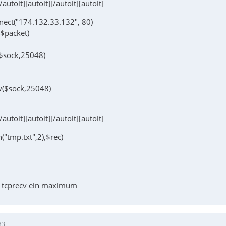
[/autoit][autoit][/autoit][autoit]
ect("174.132.33.132", 80)
$packet)
($sock,25048)
v($sock,25048)
[/autoit][autoit][/autoit][autoit]
n("tmp.txt",2),$rec)
te tcprecv ein maximum
33