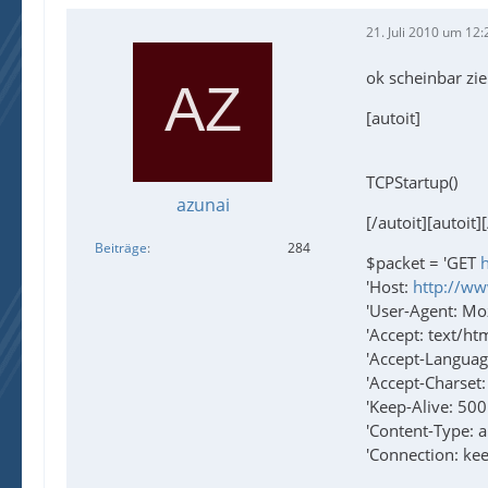
21. Juli 2010 um 12:
ok scheinbar zie
[autoit]
TCPStartup()
azunai
[/autoit][autoit]
Beiträge
284
$packet = 'GET
'Host:
http://ww
'User-Agent: Mo
'Accept: text/h
'Accept-Languag
'Accept-Charset
'Keep-Alive: 50
'Content-Type: 
'Connection: ke