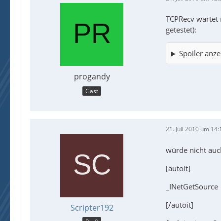
TCPRecv wartet 
getestet):
Spoiler anze
progandy
Gast
21. Juli 2010 um 14:
würde nicht auc
[autoit]
_INetGetSource
[/autoit]
Scripter192