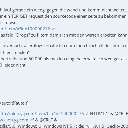
h lauf gerade ein wengi gegen die wand und komm nicht weiter..
er ein TCP GET request den sourcecode einer seite zu bekommen a
ist diese:
.com/item/x?id=100000276
 das feld "Drops" zu filtern damit ich mit den werten arbeiten kann
ein versuch, allerdings erhalte ich nur einen bruchteil des html c
t hier "maxlen"
bertreibe und 50.000 als maxlen eingebe erhalte ich weniger al
0 leider nicht
[/autoit][autoit]
http://aion.yg.com/item/bla?id=100000276
HTTP/1.1' & @CRLF
w.aion.yg.com
' & @CRLF & _
zilla/5.0 (Windows; U; Windows NT 5.1; de; rv:1.9.1.5) Gecko/20