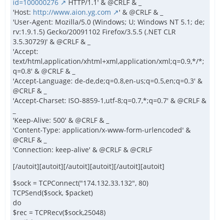
id=100000276
HTTP/1.1' & @CRLF & _
'Host:
http://www.aion.yg.com
' & @CRLF & _
'User-Agent: Mozilla/5.0 (Windows; U; Windows NT 5.1; de;
rv:1.9.1.5) Gecko/20091102 Firefox/3.5.5 (.NET CLR
3.5.30729)' & @CRLF & _
'Accept:
text/html,application/xhtml+xml,application/xml;q=0.9,*/*;
q=0.8' & @CRLF & _
'Accept-Language: de-de,de;q=0.8,en-us;q=0.5,en;q=0.3' &
@CRLF & _
'Accept-Charset: ISO-8859-1,utf-8;q=0.7,*;q=0.7' & @CRLF &
_
'Keep-Alive: 500' & @CRLF & _
'Content-Type: application/x-www-form-urlencoded' &
@CRLF & _
'Connection: keep-alive' & @CRLF & @CRLF
[/autoit][autoit][/autoit][autoit][/autoit][autoit]
$sock = TCPConnect("174.132.33.132", 80)
TCPSend($sock, $packet)
do
$rec = TCPRecv($sock,25048)