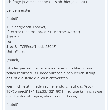
ich frage ja verschiedene URLs ab, hier jetzt 5 stk
bei dem ersten
[autoit]
TCPSend($sock, $packet)
if @error then msgbox (0,"TCP error",@error)
$rec = ""
Do
$rec &= TCPRecv($sock, 25048)
Until @error
[/autoit]
ist alles perfekt, bei jedem weiteren durchlauf dieser
zeilen returned TCP Recv nurnoch einen leeren string
das ist die stelle die ich nicht versteh
wenn ich jetzt in jeden schleifendurchlauf das $sock =
TCPConnect("174.132.33.132", 80) hinzufüge kann ich zwar
alle 5 seiten abfragen, aber es dauert ewig
[autoit]