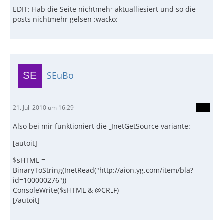
EDIT: Hab die Seite nichtmehr aktualliesiert und so die
posts nichtmehr gelsen :wacko:
SEuBo
21. Juli 2010 um 16:29
Also bei mir funktioniert die _InetGetSource variante:
[autoit]
$sHTML =
BinaryToString(InetRead("http://aion.yg.com/item/bla?
id=100000276"))
ConsoleWrite($sHTML & @CRLF)
[/autoit]