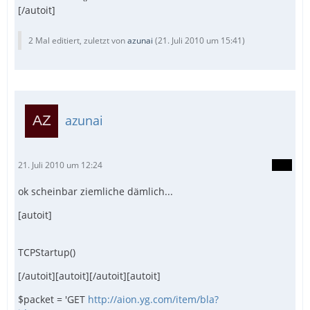
[/autoit]
2 Mal editiert, zuletzt von
azunai
(
21. Juli 2010 um 15:41
)
azunai
21. Juli 2010 um 12:24
ok scheinbar ziemliche dämlich...
[autoit]
TCPStartup()
[/autoit][autoit][/autoit][autoit]
$packet = 'GET
http://aion.yg.com/item/bla?