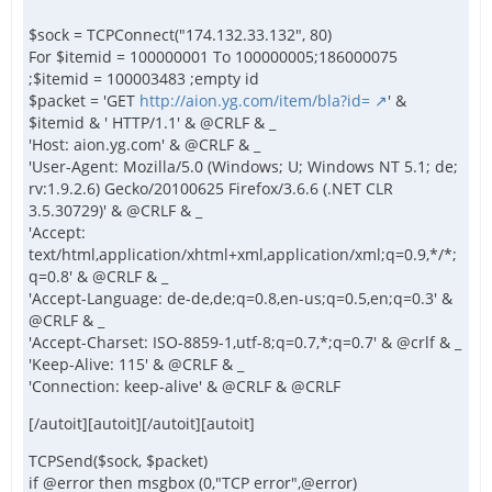
$sock = TCPConnect("174.132.33.132", 80)
For $itemid = 100000001 To 100000005;186000075
;$itemid = 100003483 ;empty id
$packet = 'GET
http://aion.yg.com/item/bla?id=
' &
$itemid & ' HTTP/1.1' & @CRLF & _
'Host: aion.yg.com' & @CRLF & _
'User-Agent: Mozilla/5.0 (Windows; U; Windows NT 5.1; de;
rv:1.9.2.6) Gecko/20100625 Firefox/3.6.6 (.NET CLR
3.5.30729)' & @CRLF & _
'Accept:
text/html,application/xhtml+xml,application/xml;q=0.9,*/*;
q=0.8' & @CRLF & _
'Accept-Language: de-de,de;q=0.8,en-us;q=0.5,en;q=0.3' &
@CRLF & _
'Accept-Charset: ISO-8859-1,utf-8;q=0.7,*;q=0.7' & @crlf & _
'Keep-Alive: 115' & @CRLF & _
'Connection: keep-alive' & @CRLF & @CRLF
[/autoit][autoit][/autoit][autoit]
TCPSend($sock, $packet)
if @error then msgbox (0,"TCP error",@error)