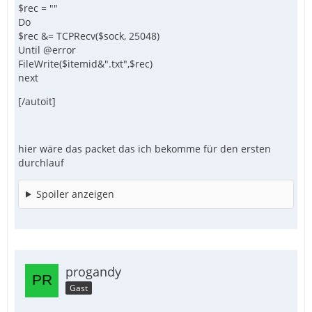
$rec = ""
Do
$rec &= TCPRecv($sock, 25048)
Until @error
FileWrite($itemid&".txt",$rec)
next
[/autoit]
hier wäre das packet das ich bekomme für den ersten
durchlauf
Spoiler anzeigen
progandy
Gast