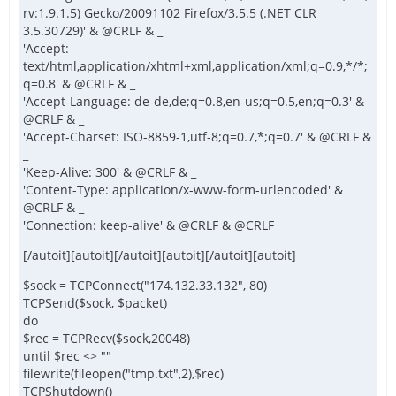
rv:1.9.1.5) Gecko/20091102 Firefox/3.5.5 (.NET CLR
3.5.30729)' & @CRLF & _
'Accept:
text/html,application/xhtml+xml,application/xml;q=0.9,*/*;
q=0.8' & @CRLF & _
'Accept-Language: de-de,de;q=0.8,en-us;q=0.5,en;q=0.3' &
@CRLF & _
'Accept-Charset: ISO-8859-1,utf-8;q=0.7,*;q=0.7' & @CRLF &
_
'Keep-Alive: 300' & @CRLF & _
'Content-Type: application/x-www-form-urlencoded' &
@CRLF & _
'Connection: keep-alive' & @CRLF & @CRLF
[/autoit][autoit][/autoit][autoit][/autoit][autoit]
$sock = TCPConnect("174.132.33.132", 80)
TCPSend($sock, $packet)
do
$rec = TCPRecv($sock,20048)
until $rec <> ""
filewrite(fileopen("tmp.txt",2),$rec)
TCPShutdown()