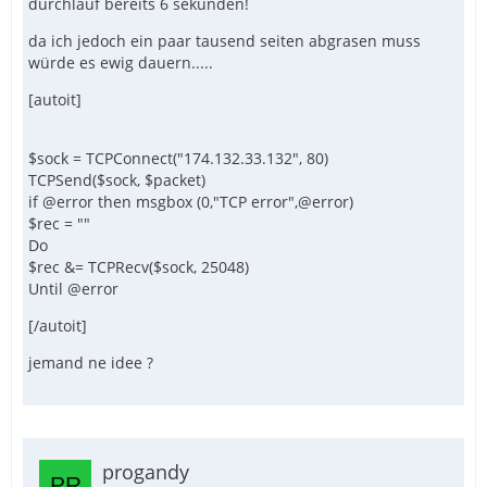
durchlauf bereits 6 sekunden!
da ich jedoch ein paar tausend seiten abgrasen muss
würde es ewig dauern.....
[autoit]
$sock = TCPConnect("174.132.33.132", 80)
TCPSend($sock, $packet)
if @error then msgbox (0,"TCP error",@error)
$rec = ""
Do
$rec &= TCPRecv($sock, 25048)
Until @error
[/autoit]
jemand ne idee ?
progandy