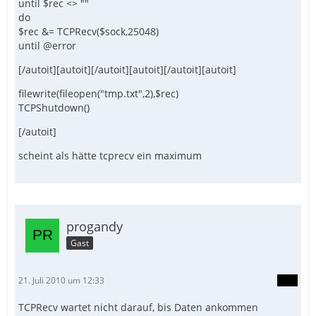
until $rec <> ""
do
$rec &= TCPRecv($sock,25048)
until @error
[/autoit][autoit][/autoit][autoit][/autoit][autoit]
filewrite(fileopen("tmp.txt",2),$rec)
TCPShutdown()
[/autoit]
scheint als hätte tcprecv ein maximum
progandy
Gast
21. Juli 2010 um 12:33
TCPRecv wartet nicht darauf, bis Daten ankommen