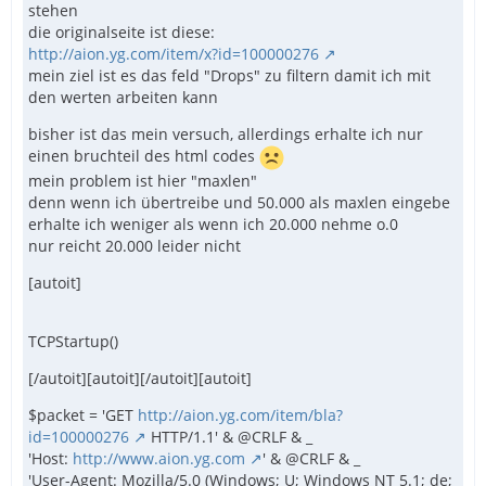
stehen
die originalseite ist diese:
http://aion.yg.com/item/x?id=100000276
mein ziel ist es das feld "Drops" zu filtern damit ich mit
den werten arbeiten kann
bisher ist das mein versuch, allerdings erhalte ich nur
einen bruchteil des html codes
mein problem ist hier "maxlen"
denn wenn ich übertreibe und 50.000 als maxlen eingebe
erhalte ich weniger als wenn ich 20.000 nehme o.0
nur reicht 20.000 leider nicht
[autoit]
TCPStartup()
[/autoit][autoit][/autoit][autoit]
$packet = 'GET
http://aion.yg.com/item/bla?
id=100000276
HTTP/1.1' & @CRLF & _
'Host:
http://www.aion.yg.com
' & @CRLF & _
'User-Agent: Mozilla/5.0 (Windows; U; Windows NT 5.1; de;