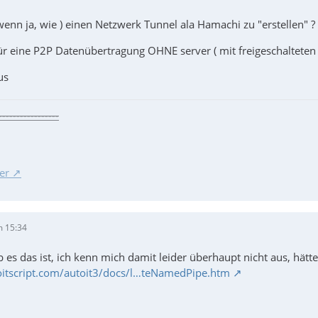
 wenn ja, wie ) einen Netzwerk Tunnel ala Hamachi zu "erstellen" ?
ür eine P2P Datenübertragung OHNE server ( mit freigeschalteten p
us
-----------------
er
m 15:34
b es das ist, ich kenn mich damit leider überhaupt nicht aus, hätte
oitscript.com/autoit3/docs/l…teNamedPipe.htm