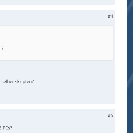
#4
 ?
 selber skripten?
#5
2 PCs?