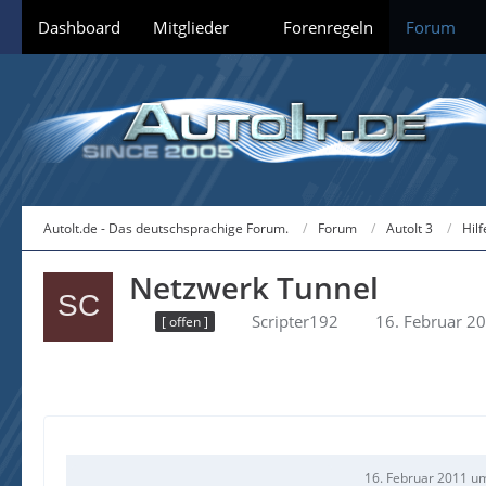
Dashboard
Mitglieder
Forenregeln
Forum
AutoIt.de - Das deutschsprachige Forum.
Forum
AutoIt 3
Hil
Netzwerk Tunnel
Scripter192
16. Februar 2
[ offen ]
16. Februar 2011 u