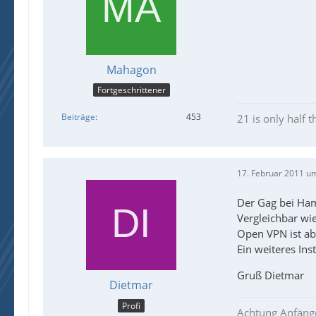
Mahagon
Fortgeschrittener
Beiträge
453
21 is only half t
17. Februar 2011 u
Der Gag bei Hama
Vergleichbar w
Open VPN ist abe
Ein weiteres Ins
Gruß Dietmar
Dietmar
Profi
Achtung Anfäng