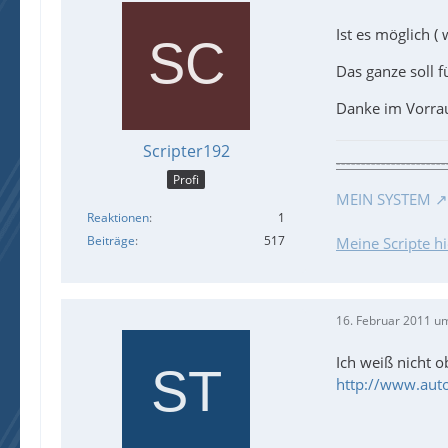
Ist es möglich (
Das ganze soll f
Danke im Vorra
Scripter192
----------------------
Profi
MEIN SYSTEM
Reaktionen
1
Beiträge
517
Meine Scripte hi
16. Februar 2011 u
Ich weiß nicht o
http://www.aut