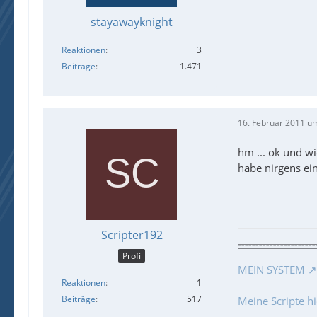
stayawayknight
Reaktionen
3
Beiträge
1.471
16. Februar 2011 u
hm ... ok und w
habe nirgens ein
Scripter192
----------------------
Profi
MEIN SYSTEM
Reaktionen
1
Beiträge
517
Meine Scripte hi