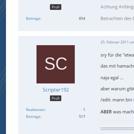
Achtung Anfäng
Profi
Betrachten des 
Beiträge
854
25. Februar 2011 u
sry für die "etw
das mit hamachi 
naja egal ...
aber warum gibt
Scripter192
Profi
/edit: mann bi
Reaktionen
1
ABER
was macht 
Beiträge
517
----------------------