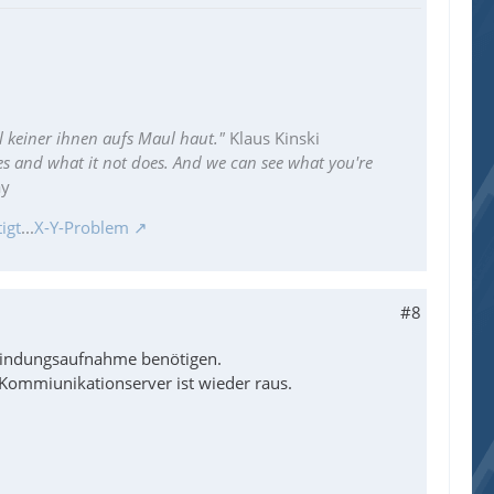
l keiner ihnen aufs Maul haut."
Klaus Kinski
es and what it not does. And we can see what you're
ay
igt
...
X-Y-Problem
#8
rbindungsaufnahme benötigen.
 Kommiunikationserver ist wieder raus.