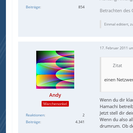
Beiträge
854
Betrachten des 
Einmal editiert, z
17. Februar 2011 u
Zitat
einen Netzwer
Andy
Wenn du dir klar
Märchenonkel
Hamachi betreibt
Jetzt stell dir d
Reaktionen
2
Wenn du also al
Beiträge
4.341
drumrum. Ob der