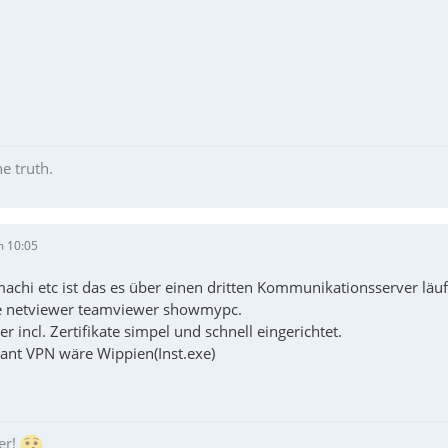
he truth.
m 10:05
chi etc ist das es über einen dritten Kommunikationsserver läuft,
ie netviewer teamviewer showmypc.
r incl. Zertifikate simpel und schnell eingerichtet.
tant VPN wäre Wippien(Inst.exe)
er!