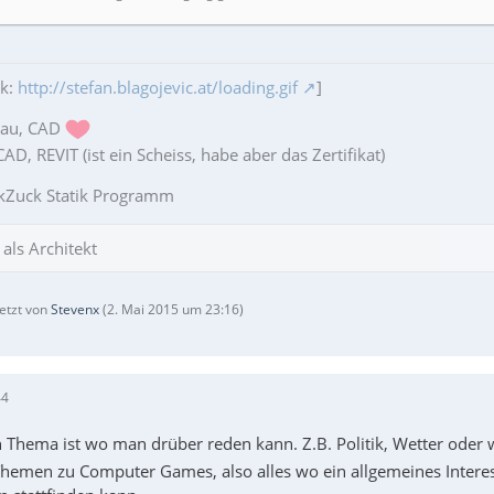
ik:
http://stefan.blagojevic.at/loading.gif
]
bau, CAD
D, REVIT (ist ein Scheiss, habe aber das Zertifikat)
kZuck Statik Programm
als Architekt
letzt von
Stevenx
(
2. Mai 2015 um 23:16
)
44
n Thema ist wo man drüber reden kann. Z.B. Politik, Wetter oder
Themen zu Computer Games, also alles wo ein allgemeines Interes