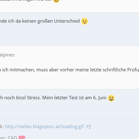
finde ich da keinen großen Unterschied
alpines
nn ich mitmachen, muss aber vorher meine letzte schriftliche Prüf
.
h noch bissl Stress. Mein letzter Test ist am 6. Juni
ik:
http://stefan.blagojevic.at/loading.gif
]
bau, CAD