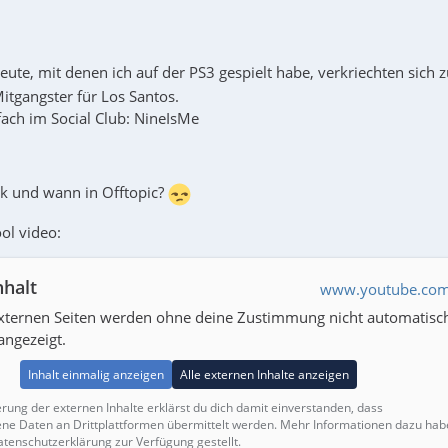
Leute, mit denen ich auf der PS3 gespielt habe, verkriechten sich 
itgangster für Los Santos.
ach im Social Club: NineIsMe
lk und wann in Offtopic?
ol video:
nhalt
www.youtube.co
externen Seiten werden ohne deine Zustimmung nicht automatisc
angezeigt.
Inhalt einmalig anzeigen
Alle externen Inhalte anzeigen
erung der externen Inhalte erklärst du dich damit einverstanden, dass
e Daten an Drittplattformen übermittelt werden. Mehr Informationen dazu hab
atenschutzerklärung zur Verfügung gestellt.