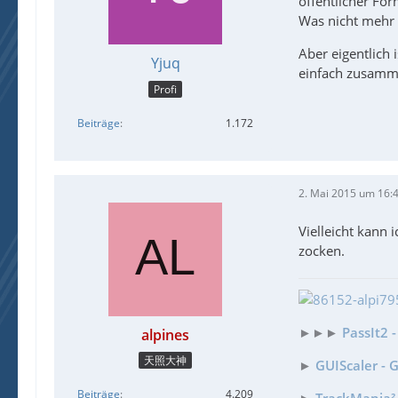
öffentlicher For
Was nicht mehr 
Aber eigentlich 
Yjuq
einfach zusamm
Profi
Beiträge
1.172
2. Mai 2015 um 16:
Vielleicht kann 
zocken.
►►►
PassIt2 
alpines
天照大神
►
GUIScaler - 
Beiträge
4.209
►
TrackMania² 