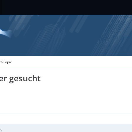
ff-Topic
ler gesucht
29