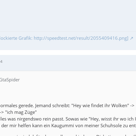
lockierte Grafik: http://speedtest.net/result/2055409416.png]
04
 GtaSpider
ormales gerede. Jemand schreibt: "Hey wie findet ihr Wolken" -> "
 -> "ich mag Züge"
lles was nirgendswo rein passt. Sowas wie "Hey, wisst ihr wo ich 
der mir helfen kann ein Kaugummi von meiner Schuhsole zu ent