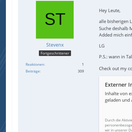
Hey Leute,
alle bisherigen 
Suche deshalb M
Added mich einf
Stevenx
LG
Fortgeschrittener
P.S.: wann in Ta
Reaktionen
1
Check out my co
Beiträge
309
Externer I
Inhalte von 
geladen und 
Durch die Aktivi
personenbezogen
wir in unserer D