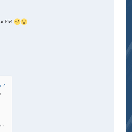
zur PS4
m
h
en