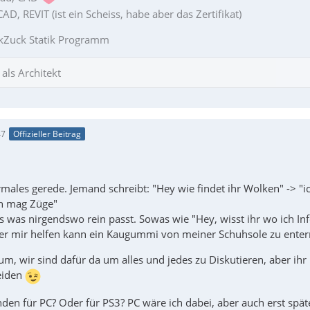
D, REVIT (ist ein Scheiss, habe aber das Zertifikat)
kZuck Statik Programm
als Architekt
47
Offizieller Beitrag
males gerede. Jemand schreibt: "Hey wie findet ihr Wolken" -> "ic
ch mag Züge"
es was nirgendswo rein passt. Sowas wie "Hey, wisst ihr wo ich In
r mir helfen kann ein Kaugummi von meiner Schuhsole zu enter
rum, wir sind dafür da um alles und jedes zu Diskutieren, aber i
eiden
den für PC? Oder für PS3? PC wäre ich dabei, aber auch erst spät