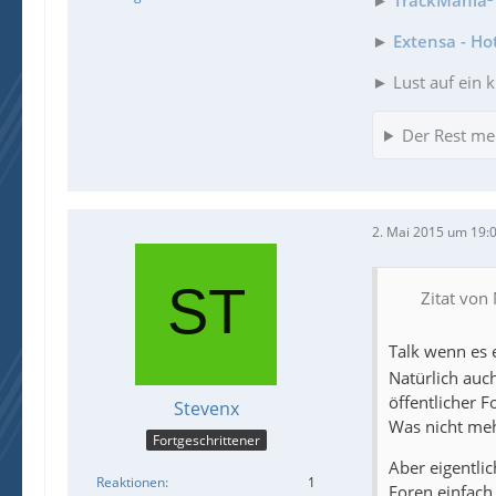
►
Extensa - Ho
► Lust auf ein k
Der Rest me
2. Mai 2015 um 19:
Zitat von
Talk wenn es 
Natürlich auc
öffentlicher F
Stevenx
Was nicht meh
Fortgeschrittener
Aber eigentlic
Reaktionen
1
Foren einfac