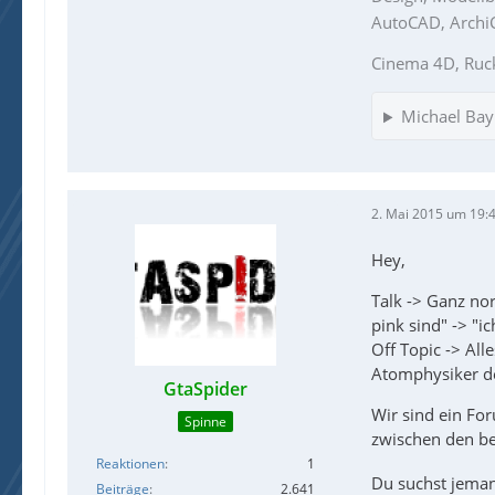
AutoCAD, ArchiCA
Cinema 4D, Ruc
Michael Bay 
2. Mai 2015 um 19:
Hey,
Talk -> Ganz nor
pink sind" -> "i
Off Topic -> All
Atomphysiker de
GtaSpider
Wir sind ein Fo
Spinne
zwischen den b
Reaktionen
1
Du suchst jeman
Beiträge
2.641