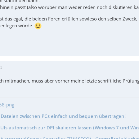
m stattfinden kann.
hinein passt (also worüber man weder reden noch diskutieren kann
ist das egal, die beiden Foren erfüllen sowieso den selben Zweck,
enlegen würde.
45
ich mitmachen, muss aber vorher meine letzte schriftliche Prüfun
- Dateien zwischen PCs einfach und bequem übertragen!
GUIs automatisch zur DPI skalieren lassen (Windows 7 und Wi
Automated Server Controller (TMASECO) - Controller inklusive