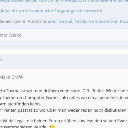
tkeys für unterschiedliche Eingabegeräte trennen
leines Spiel in AutoIt?
Snake
,
Tunnel
,
Tetris
,
NumberStrike
,
Paz
iner Werke
00
 Make-Grafik
ein Thema ist wo man drüber reden kann. Z.B. Politik, Wetter od
h Themen zu Computer Games, also alles wo ein allgemeines Inter
orm stattfinden kann.
r hinein passt (also worüber man weder reden noch diskutieren k
h ist das egal, die beiden Foren erfüllen sowieso den selben Zwec
h zusammenlegen würde.