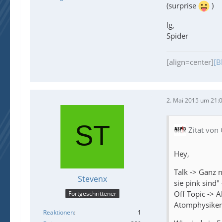
(surprise
)
lg,
Spider
[align=center]
[B
2. Mai 2015 um 21:
Zitat von
Hey,
Talk -> Ganz n
Stevenx
sie pink sind"
Off Topic -> A
Fortgeschrittener
Atomphysiker 
Reaktionen
1