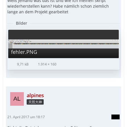
Weiß jemand was das ist und wie ich meinen Skript
wiederherstellen kann? Habe nämlich schon ziemlich
lange an dem Projekt gearbeitet
Bilder
fehler.PNG
9,71 kB
1.914 × 160
alpines
天照大神
21. April 2017 um 18:17