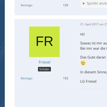
Spoiler anze
Beiträge
129
21. April 2017 um 2
Hi!
Sowas ist mir au
Bei mir war die 
Das Gute daran 
Friesel
Schüler
In diesem Sinne
Beiträge
153
LG Friesel