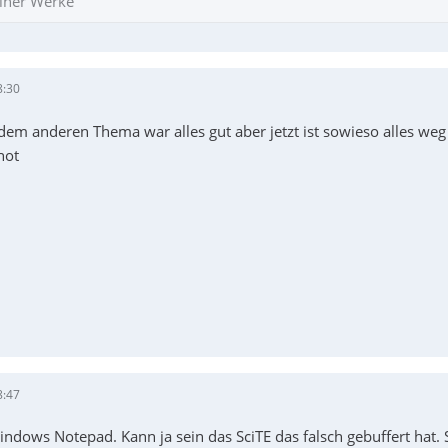
iner Werke
8:30
dem anderen Thema war alles gut aber jetzt ist sowieso alles we
hot
8:47
ndows Notepad. Kann ja sein das SciTE das falsch gebuffert hat. 