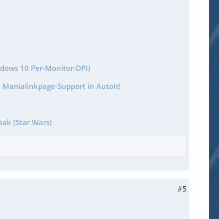
ndows 10 Per-Monitor-DPI)
 Manialinkpage-Support in AutoIt!
aak (Star Wars)
#5