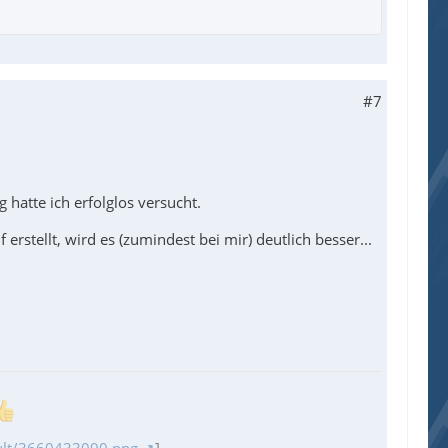
#7
g hatte ich erfolglos versucht.
stellt, wird es (zumindest bei mir) deutlich besser...
sult/3660433090.png
]