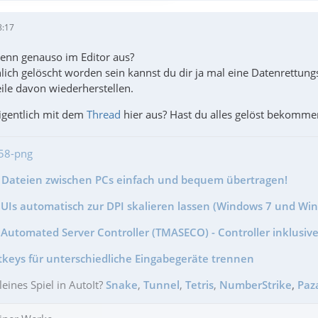
8:17
denn genauso im Editor aus?
chlich gelöscht worden sein kannst du dir ja mal eine Datenrettu
ile davon wiederherstellen.
eigentlich mit dem
Thread
hier aus? Hast du alles gelöst bekomme
- Dateien zwischen PCs einfach und bequem übertragen!
GUIs automatisch zur DPI skalieren lassen (Windows 7 und Wi
Automated Server Controller (TMASECO) - Controller inklusive
tkeys für unterschiedliche Eingabegeräte trennen
leines Spiel in AutoIt?
Snake
,
Tunnel
,
Tetris
,
NumberStrike
,
Paz