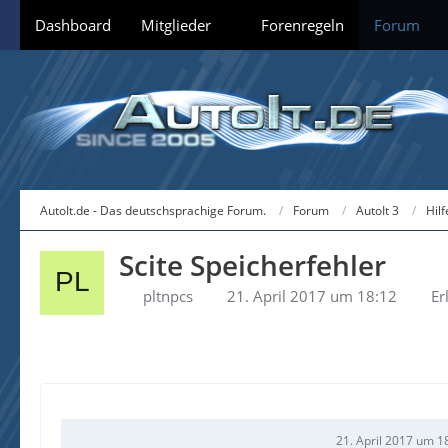
Dashboard
Mitglieder
Forenregeln
Forum
AutoIt.de - Das deutschsprachige Forum.
Forum
AutoIt 3
Hil
Scite Speicherfehler
pltnpcs
21. April 2017 um 18:12
Er
21. April 2017 um 1