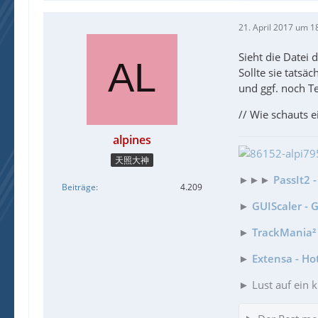
21. April 2017 um 1
Sieht die Datei 
Sollte sie tatsä
und ggf. noch Te
// Wie schauts 
alpines
天照大神
►►►
PassIt2 
Beiträge
4.209
►
GUIScaler - 
►
TrackMania² 
►
Extensa - Ho
► Lust auf ein k