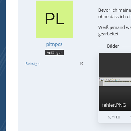
Bevor ich meine
ohne dass ich e
Weiß jemand was
gearbeitet
pltnpcs
Bilder
Anfänger
Beiträge
19
fehler.PNG
9,71 kB
1