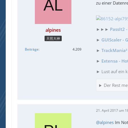
zu einer Datenre
►►►
PassIt2 
alpines
天照大神
►
GUIScaler - 
Beiträge
4.209
►
TrackMania² 
►
Extensa - Ho
► Lust auf ein k
Der Rest me
21. April 2017 um 1
@alpines
Im Note