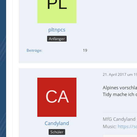
pltnpcs
Anfänger
Beiträge
19
21. April 2017 um 1
Alpines vorschla
Tidy mache ich d
MfG Candyland
Candyland
Music:
https://
Schüler