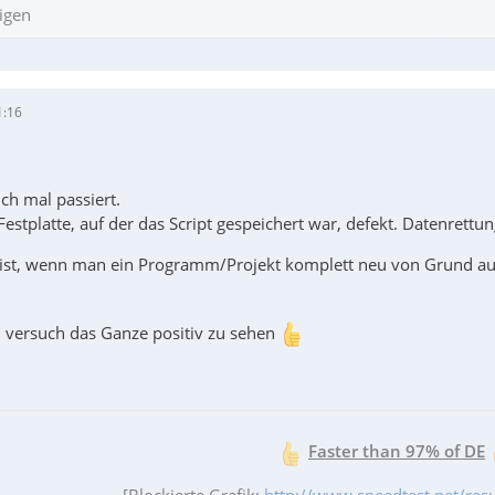
igen
1:16
ch mal passiert.
Festplatte, auf der das Script gespeichert war, defekt. Datenrettun
ist, wenn man ein Programm/Projekt komplett neu von Grund auf er
, versuch das Ganze positiv zu sehen
Faster than 97% of DE
[Blockierte Grafik:
http://www.speedtest.net/re