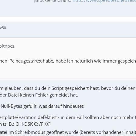
3:50
pltnpcs
nen 'Pc neugestartet habe, habe ich natürlich wie immer gespeic
um glauben, dass du dein Script gespeichert hast, bevor du deine
der Datei keinen Fehler gemeldet hat.
t Null-Bytes gefüllt, was darauf hindeutet:
estplatte/Partition defekt ist - in dem Fall sollten aber noch meh
 (z. B.: CHKDSK C: /F /X)
atei im Schreibmodus geöffnet wurde (bereits vorhandener Inhalt