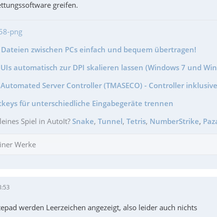
ttungssoftware greifen.
- Dateien zwischen PCs einfach und bequem übertragen!
GUIs automatisch zur DPI skalieren lassen (Windows 7 und Wi
Automated Server Controller (TMASECO) - Controller inklusive
tkeys für unterschiedliche Eingabegeräte trennen
leines Spiel in AutoIt?
Snake
,
Tunnel
,
Tetris
,
NumberStrike
,
Paz
iner Werke
8:53
pad werden Leerzeichen angezeigt, also leider auch nichts