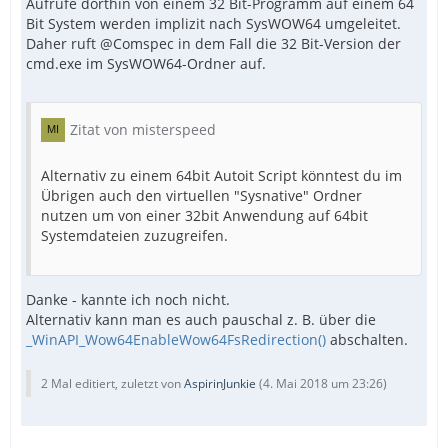
Aufrufe dorthin von einem 32 Bit-Programm auf einem 64
Bit System werden implizit nach SysWOW64 umgeleitet.
Daher ruft @Comspec in dem Fall die 32 Bit-Version der
cmd.exe im SysWOW64-Ordner auf.
Zitat von misterspeed
Alternativ zu einem 64bit Autoit Script könntest du im
Übrigen auch den virtuellen "Sysnative" Ordner
nutzen um von einer 32bit Anwendung auf 64bit
Systemdateien zuzugreifen.
Danke - kannte ich noch nicht.
Alternativ kann man es auch pauschal z. B. über die
_WinAPI_Wow64EnableWow64FsRedirection()
abschalten.
2 Mal editiert, zuletzt von
AspirinJunkie
(
4. Mai 2018 um 23:26
)