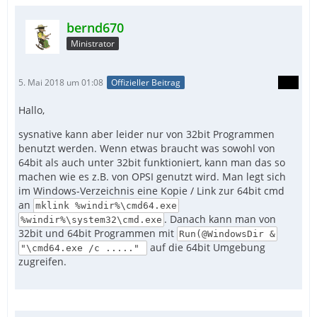
bernd670
Ministrator
5. Mai 2018 um 01:08
Offizieller Beitrag
Hallo,
sysnative kann aber leider nur von 32bit Programmen
benutzt werden. Wenn etwas braucht was sowohl von
64bit als auch unter 32bit funktioniert, kann man das so
machen wie es z.B. von OPSI genutzt wird. Man legt sich
im Windows-Verzeichnis eine Kopie / Link zur 64bit cmd
an
mklink %windir%\cmd64.exe
. Danach kann man von
%windir%\system32\cmd.exe
32bit und 64bit Programmen mit
Run(@WindowsDir &
auf die 64bit Umgebung
"\cmd64.exe /c ....."
zugreifen.