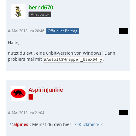
bernd670
Ministrator
4. Mai 2018 um 20:46
Offizieller Beitrag
Hallo,
nutzt du evtl. eine 64bit-Version von Windows? Dann
probiers mal mit
.
#AutoIt3Wrapper_UseX64=y
AspirinJunkie
.
4. Mai 2018 um 21:04
alpines
: Meinst du den hier:
>>Klickmich<<