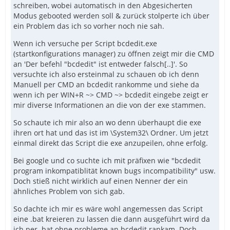
schreiben, wobei automatisch in den Abgesicherten
Modus gebooted werden soll & zurück stolperte ich über
ein Problem das ich so vorher noch nie sah.
Wenn ich versuche per Script bcdedit.exe
(startkonfigurations manager) zu öffnen zeigt mir die CMD
an 'Der befehl "bcdedit" ist entweder falsch[..]'. So
versuchte ich also ersteinmal zu schauen ob ich denn
Manuell per CMD an bcdedit rankomme und siehe da
wenn ich per WIN+R ~> CMD ~> bcdedit eingebe zeigt er
mir diverse Informationen an die von der exe stammen.
So schaute ich mir also an wo denn überhaupt die exe
ihren ort hat und das ist im \System32\ Ordner. Um jetzt
einmal direkt das Script die exe anzupeilen, ohne erfolg.
Bei google und co suchte ich mit präfixen wie "bcdedit
program inkompatiblität known bugs incompatibility" usw.
Doch stieß nicht wirklich auf einen Nenner der ein
ähnliches Problem von sich gab.
So dachte ich mir es wäre wohl angemessen das Script
eine .bat kreieren zu lassen die dann ausgeführt wird da
ich per .bat ohne probleme an bcdedit rankam. Doch