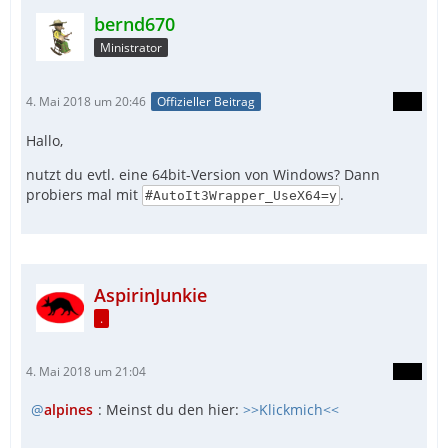
bernd670
Ministrator
4. Mai 2018 um 20:46
Offizieller Beitrag
Hallo,
nutzt du evtl. eine 64bit-Version von Windows? Dann
probiers mal mit
.
#AutoIt3Wrapper_UseX64=y
AspirinJunkie
.
4. Mai 2018 um 21:04
alpines
: Meinst du den hier:
>>Klickmich<<