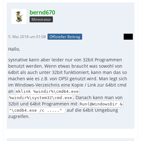
bernd670
Ministrator
5. Mai 2018 um 01:08
Offizieller Beitrag
Hallo,
sysnative kann aber leider nur von 32bit Programmen
benutzt werden. Wenn etwas braucht was sowohl von
64bit als auch unter 32bit funktioniert, kann man das so
machen wie es z.B. von OPSI genutzt wird. Man legt sich
im Windows-Verzeichnis eine Kopie / Link zur 64bit cmd
an
mklink %windir%\cmd64.exe
. Danach kann man von
%windir%\system32\cmd.exe
32bit und 64bit Programmen mit
Run(@WindowsDir &
auf die 64bit Umgebung
"\cmd64.exe /c ....."
zugreifen.