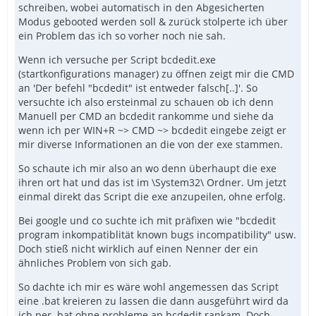
schreiben, wobei automatisch in den Abgesicherten
Modus gebooted werden soll & zurück stolperte ich über
ein Problem das ich so vorher noch nie sah.
Wenn ich versuche per Script bcdedit.exe
(startkonfigurations manager) zu öffnen zeigt mir die CMD
an 'Der befehl "bcdedit" ist entweder falsch[..]'. So
versuchte ich also ersteinmal zu schauen ob ich denn
Manuell per CMD an bcdedit rankomme und siehe da
wenn ich per WIN+R ~> CMD ~> bcdedit eingebe zeigt er
mir diverse Informationen an die von der exe stammen.
So schaute ich mir also an wo denn überhaupt die exe
ihren ort hat und das ist im \System32\ Ordner. Um jetzt
einmal direkt das Script die exe anzupeilen, ohne erfolg.
Bei google und co suchte ich mit präfixen wie "bcdedit
program inkompatiblität known bugs incompatibility" usw.
Doch stieß nicht wirklich auf einen Nenner der ein
ähnliches Problem von sich gab.
So dachte ich mir es wäre wohl angemessen das Script
eine .bat kreieren zu lassen die dann ausgeführt wird da
ich per .bat ohne probleme an bcdedit rankam. Doch