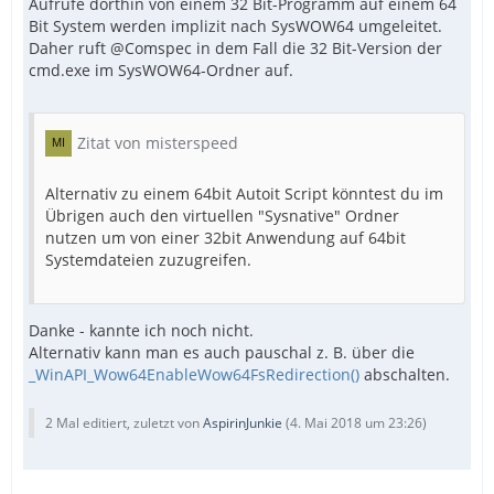
Aufrufe dorthin von einem 32 Bit-Programm auf einem 64
Bit System werden implizit nach SysWOW64 umgeleitet.
Daher ruft @Comspec in dem Fall die 32 Bit-Version der
cmd.exe im SysWOW64-Ordner auf.
Zitat von misterspeed
Alternativ zu einem 64bit Autoit Script könntest du im
Übrigen auch den virtuellen "Sysnative" Ordner
nutzen um von einer 32bit Anwendung auf 64bit
Systemdateien zuzugreifen.
Danke - kannte ich noch nicht.
Alternativ kann man es auch pauschal z. B. über die
_WinAPI_Wow64EnableWow64FsRedirection()
abschalten.
2 Mal editiert, zuletzt von
AspirinJunkie
(
4. Mai 2018 um 23:26
)