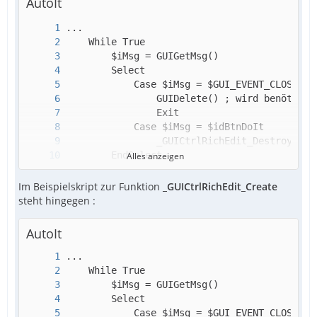
AutoIt
Alles anzeigen
    WEnd
Im Beispielskript zur Funktion
_GUICtrlRichEdit_Create
steht hingegen :
AutoIt