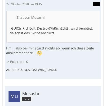
EndFunc   ;==>Example
27. Oktober 2020 um 19:45
Zitat von Musashi
_GUICtrlRichEdit_Destroy($hRichEdit) ; wird benötigt,
da sonst das Skript abstürzt
Hm... also bei mir stürzt nichts ab, wenn ich diese Zeile
auskommentiere...
-> Exit code: 0
AutoIt: 3.3.14.5, OS: WIN_10/X64
Musashi
Gast