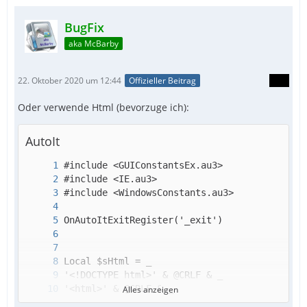
BugFix
aka McBarby
22. Oktober 2020 um 12:44
Offizieller Beitrag
Oder verwende Html (bevorzuge ich):
AutoIt
Alles anzeigen