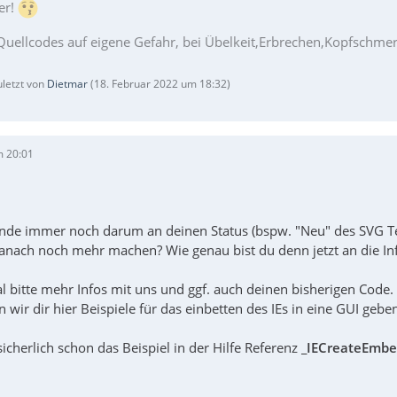
er!
Quellcodes auf eigene Gefahr, bei Übelkeit,Erbrechen,Kopfschm
uletzt von
Dietmar
(
18. Februar 2022 um 18:32
)
m 20:01
 Ende immer noch darum an deinen Status (bspw. "Neu" des SVG
danach noch mehr machen? Wie genau bist du denn jetzt an die
l bitte mehr Infos mit uns und ggf. auch deinen bisherigen Code.
 wir dir hier Beispiele für das einbetten des IEs in eine GUI geben,
sicherlich schon das Beispiel in der Hilfe Referenz
_IECreateEmb