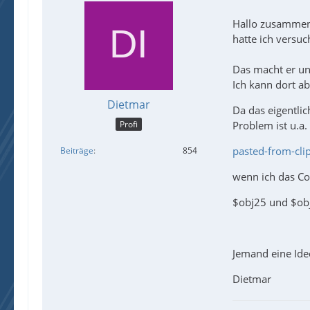
Hallo zusammen,
hatte ich versuc
Das macht er un
Ich kann dort a
Dietmar
Da das eigentli
Problem ist u.a
Profi
pasted-from-cli
Beiträge
854
wenn ich das Co
$obj25 und $ob
Jemand eine Ide
Dietmar