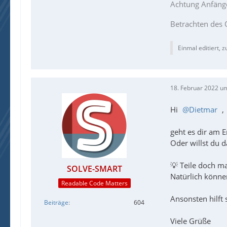
Achtung Anfäng
Betrachten des 
Einmal editiert, z
18. Februar 2022 u
Hi
Dietmar
,
geht es dir am
Oder willst du 
💡 Teile doch ma
SOLVE-SMART
Natürlich können
Readable Code Matters
Ansonsten hilft 
Beiträge
604
Viele Grüße