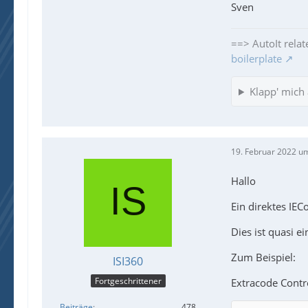
Sven
==> AutoIt relat
boilerplate
Klapp' mich 
19. Februar 2022 u
Hallo
Ein direktes IEC
Dies ist quasi 
Zum Beispiel:
ISI360
Fortgeschrittener
Extracode Contro
Beiträge
478