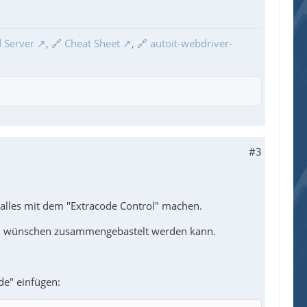
 Server
, 🔗
Cheat Sheet
, 🔗
autoit-webdriver-
#3
e alles mit dem "Extracode Control" machen.
inen wünschen zusammengebastelt werden kann.
de" einfügen: