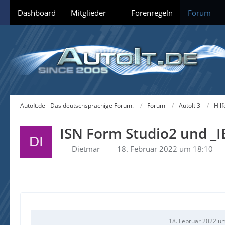
Dashboard
Mitglieder
Forenregeln
Forum
AutoIt.de - Das deutschsprachige Forum.
Forum
AutoIt 3
Hil
ISN Form Studio2 und _
Dietmar
18. Februar 2022 um 18:10
18. Februar 2022 u