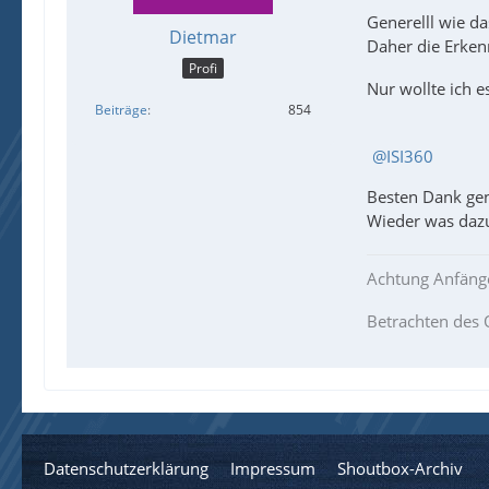
Generelll wie da
Dietmar
Daher die Erken
Profi
Nur wollte ich e
Beiträge
854
ISI360
Besten Dank gen
Wieder was dazu
Achtung Anfäng
Betrachten des 
Datenschutzerklärung
Impressum
Shoutbox-Archiv