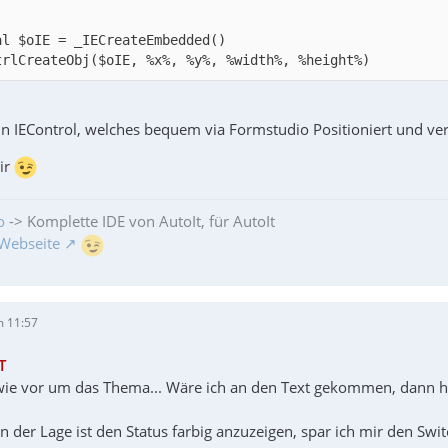
trlCreateObj($oIE, %x%, %y%, %width%, %height%)
in IEControl, welches bequem via Formstudio Positioniert und v
dir
o
-> Komplette IDE von AutoIt, für AutoIt
Webseite
m 11:57
T
 wie vor um das Thema... Wäre ich an den Text gekommen, dann hät
in der Lage ist den Status farbig anzuzeigen, spar ich mir den Swit