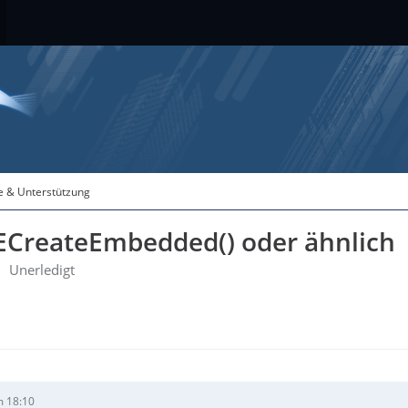
fe & Unterstützung
IECreateEmbedded() oder ähnlich
Unerledigt
m 18:10