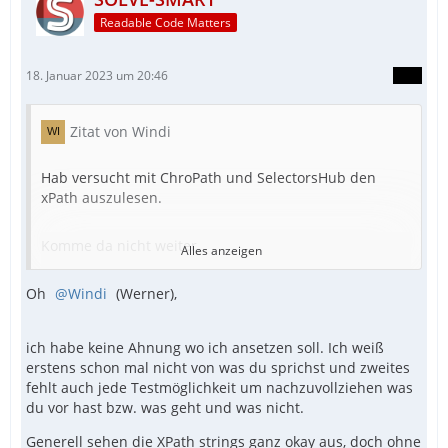
Readable Code Matters
18. Januar 2023 um 20:46
Zitat von Windi
Hab versucht mit ChroPath und SelectorsHub den
xPath auszulesen.
Komme da nicht weiter.
Alles anzeigen
Oh
Mal läuft das Script durch, meistens bleibt es
Windi
(Werner),
irgendwo stehen.
ich habe keine Ahnung wo ich ansetzen soll. Ich weiß
- vielleicht sind die xPath falsch oder es liegt an den
erstens schon mal nicht von was du sprichst und zweites
iframes oder svg.
fehlt auch jede Testmöglichkeit um nachzuvollziehen was
du vor hast bzw. was geht und was nicht.
- im headless Mode läuft es überhaupt nicht.
Generell sehen die XPath strings ganz okay aus, doch ohne