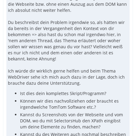
die Webseite bzw. ohne einen Auszug aus dem DOM kann
- gibt es eine möglichkeit das besser abzusichern -
ich absolut nicht weiter helfen.
Hatte schon eine While 1 Schleife um jeden Punkt
gebaut.
Du beschreibst dein Problem irgendwie so, als hätten wir
- kann man den Zugriff schneller machen - oder läßt
da bereits in der Vergangenheit den Kontext von dir
Mydrive nicht mehr zu.
bekommen => also hast du schon mal irgendwo hier, in
'nem anderen Thread, das Thema erläutert oder woher
sollen wir wissen was genau du vor hast? Vielleicht weiß
es nur ich nicht und dem einen oder anderen ist es
bekannt, keine Ahnung!
Ich würde dir wirklich gerne helfen und beim Thema
WebDriver sehe ich mich auch dazu in der Lage, doch ich
brauche dazu deine Unterstützung.
Ist dies dein komplettes Skript/Programm?
Können wir dies nachvollziehen oder braucht es
irgendwelche TomTom Software etc.?
Kannst du Screenshots von der Webseite und vom
DOM, wo du mit SelectorsHub den XPath eingibst
um deine Elemente zu finden, machen?
Kannst du des Weiteren auch nochmal beschreiben