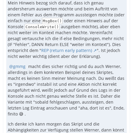
Mein Hinweis bezog sich darauf, dass ich genau
andersherum auswerten möchte und beim Auftritt von
einem Fehler aus dem Programm aussteigen möchte (oder
einfach nur eine
oder einen Hinweis auf der
MsgBox()
Konsole
ausgeben möchte), aber eben
ConsoleWrite()
nicht weiter im Kontext machen möchte. Vereinfacht
gesagt vertausche ich die if-else Bedingungen, mehr nicht
(IF "Fehler", DANN Return ELSE "weiter im Kontext"). Dies
entspricht dem "
REP (return early pattern)
". Ist jedoch
nicht weiter wichtig (dient aber der Erklärung).
gmmg
macht dies sicher richtig und du auch Werner,
allerdings in dem konkreten Beispiel deines Skriptes,
macht es keinen Sinn meiner Meinung nach. Du weißt das
es "irgendwo" instabil ist und eine Aktion nicht korrekt
ausgeführt wird, weißt jedoch auf Grund des Logs in der
Konsole auch nicht genau welche Stelle es ist. Daher die
Variante mit "sobald fehlgeschlagen, aussteigen, den
letzten Log Eintrag anschauen und "aha, dort ist es", Ende,
finito 😅 .
Ich denke ich kann morgen das Skript und die
Abhängigkeiten zur Verfügung stellen Werner, dann könnt