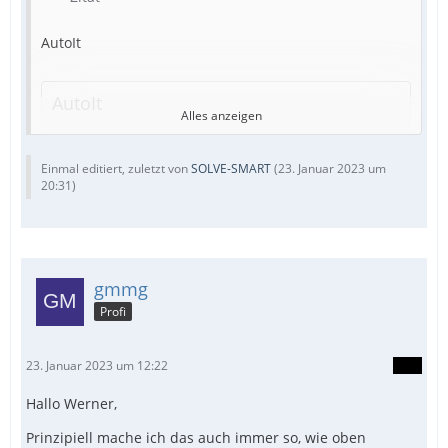
AutoIt
AutoIt
Alles anzeigen
If @error = $_WD_ERROR_Success Then    ...
Einmal editiert, zuletzt von
SOLVE-SMART
(
23. Januar 2023 um
20:31
)
Dan schrieb dass es an den iFrames hängt.
Bei meine Orte z. B.
gmmg
Profi
AutoIt
23. Januar 2023 um 12:22
Hallo Werner,
Alles anzeigen
Prinzipiell mache ich das auch immer so, wie oben