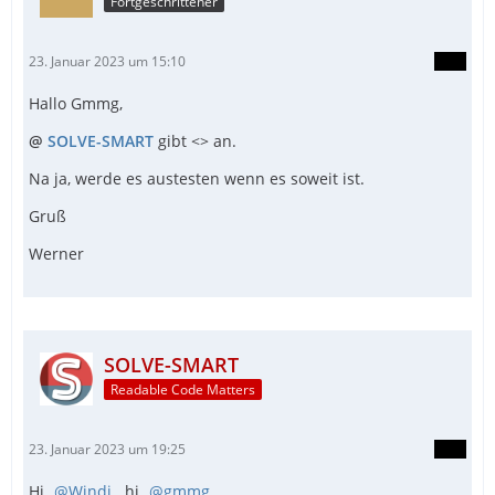
Fortgeschrittener
Aber wie du schon geschrieben hast, es läuft nicht
stabil.
23. Januar 2023 um 15:10
Ich habe schon einige Webseiten ferngesteuert , aber
sowas hatte ich auch noch nie.
Hallo Gmmg,
@
SOLVE-SMART
gibt <> an.
Nochmals Danke
Na ja, werde es austesten wenn es soweit ist.
viele Grüße
Gruß
Werner
Werner
SOLVE-SMART
Readable Code Matters
23. Januar 2023 um 19:25
Hi
Windi
, hi
gmmg
,