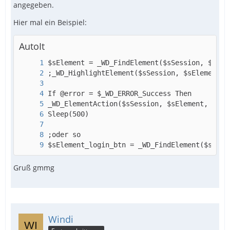
angegeben.
Hier kann ich keinen richtigen xPath finden.
Hier mal ein Beispiel:
AutoIt
;*****************************************
Bild 2 .JPG
$sElement_login_btn = _WD_FindElement($sSess
Weder ChroPath noch SelectorsHub findet da was
Gruß gmmg
vernünftiges.
Hab dann solange rumprobiert bis ich auf den xPath
kam.
Windi