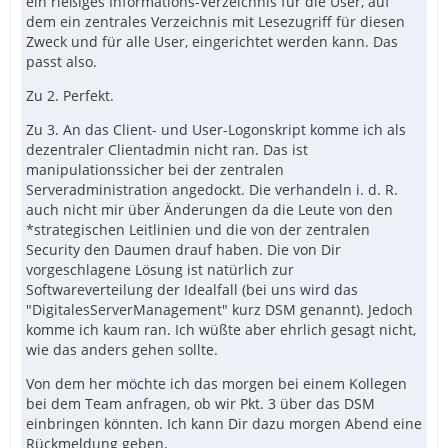
ein rießiges Informations-Verzeichnis für die User, auf
Verzeichnis jedes PCs der sich an der Domäne
dem ein zentrales Verzeichnis mit Lesezugriff für diesen
anmeldet. Dann wird vom Logon-Skript die lokale
Zweck und für alle User, eingerichtet werden kann. Das
DM_Startup.exe gestartet.
passt also.
4. Damit gibt es auf dem Server nach dem Client-Login
keine langlaufenden Programme.
Zu 2. Perfekt.
Lokales Verzeichnis in das DM installiert werden soll
5. DM_Config_Global.ini: Hier werden globale
Zeiten für die Prüfung nach Meldungen mit Priorität
Zu 3. An das Client- und User-Logonskript komme ich als
Einstellungen gespeichert. Z.B.
normal und high
dezentraler Clientadmin nicht ran. Das ist
Filter um PCs von DM auszuschließen oder zu
manipulationssicher bei der zentralen
inkludieren
Serveradministration angedockt. Die verhandeln i. d. R.
etc.
auch nicht mir über Änderungen da die Leute von den
*strategischen Leitlinien und die von der zentralen
Security den Daumen drauf haben. Die von Dir
vorgeschlagene Lösung ist natürlich zur
Softwareverteilung der Idealfall (bei uns wird das
"DigitalesServerManagement" kurz DSM genannt). Jedoch
komme ich kaum ran. Ich wüßte aber ehrlich gesagt nicht,
wie das anders gehen sollte.
Von dem her möchte ich das morgen bei einem Kollegen
bei dem Team anfragen, ob wir Pkt. 3 über das DSM
einbringen könnten. Ich kann Dir dazu morgen Abend eine
Rückmeldung geben.