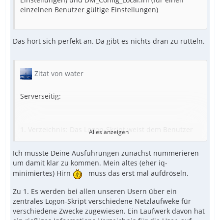
einzelnen Benutzer gültige Einstellungen)
Das hört sich perfekt an. Da gibt es nichts dran zu rütteln.
Zitat von water
Serverseitig:
1. Verzeichnis: Das Logon-Skript weist dem Benutzer
Alles anzeigen
bestimmte Server-Laufwerke zu (das ist unabhängig
vom DM). Auf einem dieser Laufwerke wird ein
Ich musste Deine Ausführungen zunächst nummerieren
Verzeichnis angelegt in dem alle Dateien für DM
um damit klar zu kommen. Mein altes (eher iq-
abgelegt werden. Dieses Verzeichnis hat der Client im
minimiertes) Hirn
muss das erst mal aufdröseln.
Lesezugriff.
2. Hier werden alle Dateien abgelegt: exe, ini, txt.
Zu 1. Es werden bei allen unseren Usern über ein
zentrales Logon-Skript verschiedene Netzlaufweke für
3. DM_Startup.exe: Das Logon-Skript kopiert/
verschiedene Zwecke zugewiesen. Ein Laufwerk davon hat
überschreibt die Datei DM_Startup.exe in ein lokales