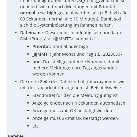
In der Konfigurationsdatei DM_Config_Global.ini ist
definiert, wie oft nach Meldungen mit Priorität
normal
bzw.
high
gesucht werden soll (z.B. high alle
60 Sekunden, normal alle 10 Minuten). Damit soll
sich die Systembelastung im Rahmen halten.
Dateiname:
Dieser muss eindeutig sein und lautet:
DM_<Priorität>_<JJJMMTT>_<nnn>.txt.
Priorität:
normal oder high
JJJJMMTT:
Jahr Monat und Tag z.B. 20230307
nnn:
Dreistellige laufende Nummer, damit
mehere Meldungen pro Tag abgehandelt
werden können.
Die
erste Zeile
der Datei enthält informationen, wie
mit der Nachricht umzugehen ist. Beispielsweise:
Standort(e) für den die Meldung gültig ist
Anzeige endet nach n Sekunden automatisch
Anzeige muss mit OK bestätigt werden
Anzeige muss 2x mit OK bestätigt werden
etc.
Befehle: