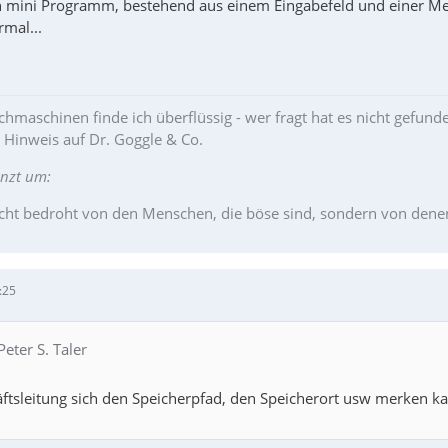
n mini Programm, bestehend aus einem Eingabefeld und einer M
mal...
hmaschinen finde ich überflüssig - wer fragt hat es nicht gefund
r Hinweis auf Dr. Goggle & Co.
änzt um:
cht bedroht von den Menschen, die böse sind, sondern von denen, 
:25
Peter S. Taler
tsleitung sich den Speicherpfad, den Speicherort usw merken kann 