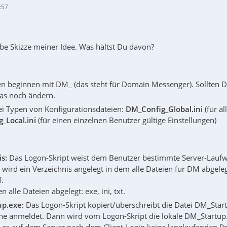
:57
obe Skizze meiner Idee. Was hältst Du davon?
en beginnen mit DM_ (das steht für Domain Messenger). Sollten D
das noch ändern.
ei Typen von Konfigurationsdateien:
DM_Config_Global.ini
(für al
_Local.ini
(für einen einzelnen Benutzer gültige Einstellungen)
s:
Das Logon-Skript weist dem Benutzer bestimmte Server-Laufwe
wird ein Verzeichnis angelegt in dem alle Dateien für DM abgeleg
f.
 alle Dateien abgelegt: exe, ini, txt.
p.exe:
Das Logon-Skript kopiert/überschreibt die Datei DM_Startu
e anmeldet. Dann wird vom Logon-Skript die lokale DM_Startup.e