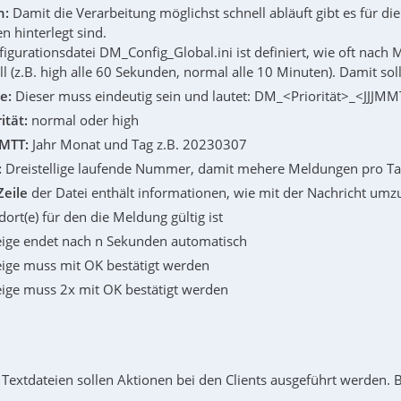
n:
Damit die Verarbeitung möglichst schnell abläuft gibt es für di
 hinterlegt sind.
figurationsdatei DM_Config_Global.ini ist definiert, wie oft nach
l (z.B. high alle 60 Sekunden, normal alle 10 Minuten). Damit so
e:
Dieser muss eindeutig sein und lautet: DM_<Priorität>_<JJJMM
ität:
normal oder high
MMTT:
Jahr Monat und Tag z.B. 20230307
:
Dreistellige laufende Nummer, damit mehere Meldungen pro T
Zeile
der Datei enthält informationen, wie mit der Nachricht umzu
dort(e) für den die Meldung gültig ist
ige endet nach n Sekunden automatisch
ige muss mit OK bestätigt werden
ige muss 2x mit OK bestätigt werden
Textdateien sollen Aktionen bei den Clients ausgeführt werden. 