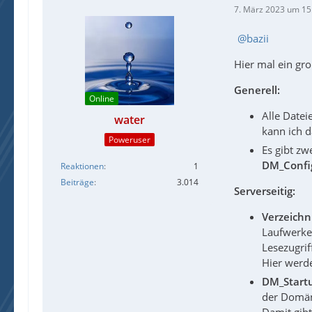
7. März 2023 um 15
bazii
Hier mal ein gr
Generell:
Online
Alle Datei
water
kann ich 
Poweruser
Es gibt zw
DM_Config
Reaktionen
1
Beiträge
3.014
Serverseitig:
Verzeichni
Laufwerke 
Lesezugrif
Hier werden
DM_Startu
der Domän