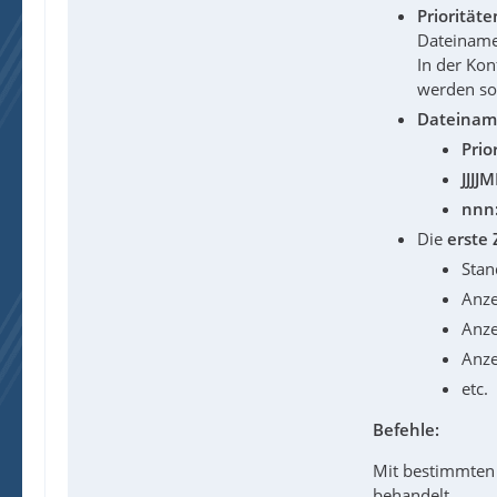
Prioritäte
Dateinamen
In der Kon
werden sol
Dateinam
Prior
JJJJ
nnn
Die
erste 
Stan
Anze
Anze
Anze
etc.
Befehle:
Mit bestimmten 
behandelt.