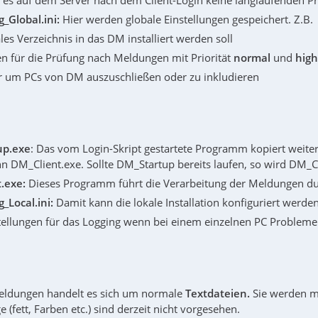
t es auf dem Server nach dem Client-Login keine langlaufenden 
_Global.ini:
Hier werden globale Einstellungen gespeichert. Z.B.
les Verzeichnis in das DM installiert werden soll
en für die Prüfung nach Meldungen mit Priorität
normal
und
high
er um PCs von DM auszuschließen oder zu inkludieren
up.exe
: Das vom Login-Skript gestartete Programm kopiert weite
nn DM_Client.exe. Sollte DM_Startup bereits laufen, so wird DM_Cl
.exe:
Dieses Programm führt die Verarbeitung der Meldungen d
_Local.ini:
Damit kann die lokale Installation konfiguriert werden
tellungen für das Logging wenn bei einem einzelnen PC Probleme
eldungen handelt es sich um normale
Textdateien.
Sie werden m
e (fett, Farben etc.) sind derzeit nicht vorgesehen.