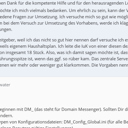
eben Dank für die kompetente Hilfe und für den herausragenden 
chte ich mich vielmals bedanken. Um ehrlich zu sein, kann der 
iedene Fragen zur Umsetzung. Ich versuche mich so gut wie mögl
lem bei dem Versuch zur Umsetzung des Vorhabens, werde ich kläg
ungen.
geber, weil ich das nicht so gut hier nennen darf versuche ich e
weils eigenem Haushaltsplan. Ich leite die IuK von einer diesen d
on insgesamt 18 Stück. Also, was ich damit sagen möchte ist, das
rungsspitze ist, wenn das ggf. so rüber kam. Das zentrale Server
enen wir mehr oder weniger gut klarkommen. Die Vorgaben nennen 
 water
beginnen mit DM_ (das steht für Domain Messenger). Sollten Dir 
ändern.
Typen von Konfigurationsdateien: DM_Config_Global.ini (für alle B
zelnen Benutzer gültige Einstellungen)