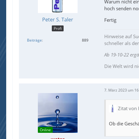
Warum nicht ei
hoch senden nor
Peter S. Taler
Fertig
Profi
Hinweise auf Suc
Beiträge
889
schneller als de
Ab 19-10-22 erg
Die Welt wird ni
7. März 2023 um 16
Zitat von 
Ob die Geschäf
Online