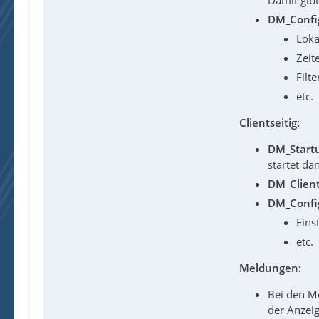
Damit gib
DM_Config
Loka
Zeit
Filt
etc.
Clientseitig:
DM_Start
startet da
DM_Client
DM_Config
Eins
etc.
Meldungen:
Bei den M
der Anzeig