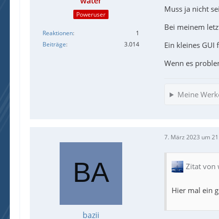
water
Muss ja nicht se
Poweruser
Bei meinem letz
Reaktionen
1
Ein kleines GUI 
Beiträge
3.014
Wenn es problem
Meine Werk
7. März 2023 um 21
Zitat von
Hier mal ein 
bazii