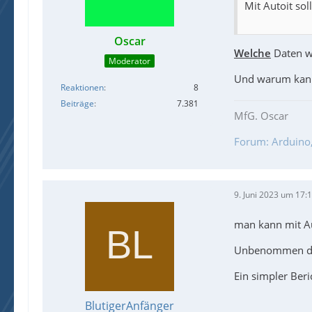
Mit Autoit sol
Oscar
Welche
Daten we
Moderator
Und warum kann 
Reaktionen
8
Beiträge
7.381
MfG. Oscar
Forum: Arduino, 
9. Juni 2023 um 17:
man kann mit Au
Unbenommen davo
Ein simpler Beri
BlutigerAnfänger