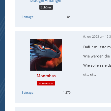
BlutigerAnfänger
Schüler
Beiträge
84
9. Juni 2023 um 15:
Dafür müsste m
Wie werden die D
Wie sollen sie d
etc. etc.
Moombas
Poweruser
Beiträge
1.279