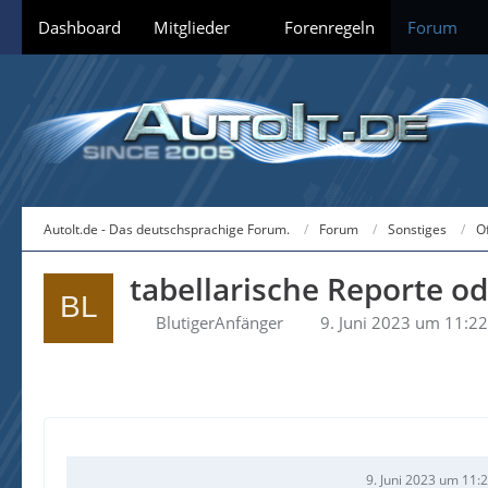
Dashboard
Mitglieder
Forenregeln
Forum
AutoIt.de - Das deutschsprachige Forum.
Forum
Sonstiges
O
tabellarische Reporte od
BlutigerAnfänger
9. Juni 2023 um 11:22
9. Juni 2023 um 11: