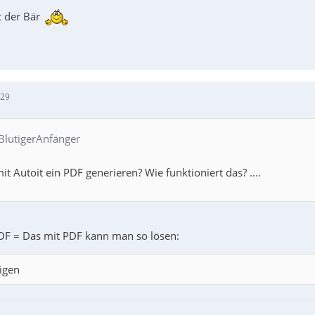
bt der Bär
:29
 BlutigerAnfänger
it Autoit ein PDF generieren? Wie funktioniert das? ....
DF = Das mit PDF kann man so lösen:
igen