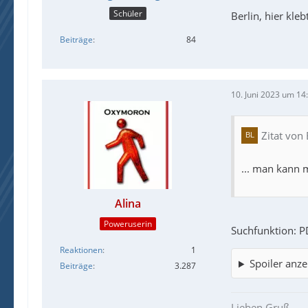
Schüler
Berlin, hier kle
Beiträge
84
10. Juni 2023 um 14
Zitat von
... man kann m
Alina
Poweruserin
Suchfunktion: P
Reaktionen
1
Spoiler anze
Beiträge
3.287
Lieben Gruß,