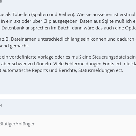
09
 sie als Tabellen (Spalten und Reihen). Wie sie aussehen ist erstm
in ein .txt oder über Clip ausgegeben. Daten aus Sqlite muß ich 
e Datenbank ansprechen im Batch, dann wäre das auch eine Opti
as z.B. Dateinamen unterschiedlich lang sein können und dadurch 
ssend gemacht.
 ein vordefinierte Vorlage oder es muß eine Steuerungsdatei sein
d aber schwer zu händeln. Viele Fehlermeldungen Fonts ect. nie 
gt automatische Reports und Berichte, Statusmeldungen ect.
14
 BlutigerAnfänger