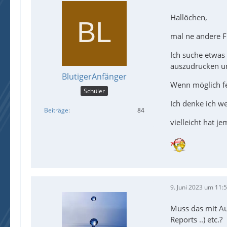
Hallöchen,
mal ne andere F
Ich suche etwas 
auszudrucken un
BlutigerAnfänger
Wenn möglich feh
Schüler
Ich denke ich we
Beiträge
84
vielleicht hat j
9. Juni 2023 um 11:
Muss das mit Aut
Reports ..) etc.?