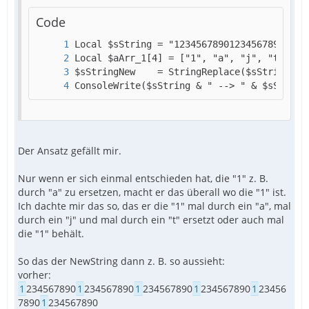
Code
ConsoleWrite($sString & " --> " & $sString
Der Ansatz gefällt mir.
Nur wenn er sich einmal entschieden hat, die "1" z. B.
durch "a" zu ersetzen, macht er das überall wo die "1" ist.
Ich dachte mir das so, das er die "1" mal durch ein "a", mal
durch ein "j" und mal durch ein "t" ersetzt oder auch mal
die "1" behält.
So das der NewString dann z. B. so aussieht:
vorher:
1
234567890
1
234567890
1
234567890
1
234567890
1
23456
7890
1
234567890