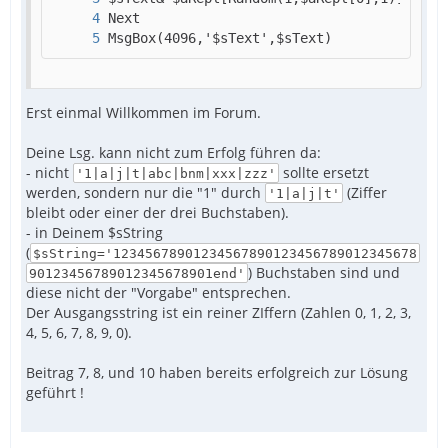
MsgBox(4096,'$sText',$sText)
Erst einmal Willkommen im Forum.
Deine Lsg. kann nicht zum Erfolg führen da:
- nicht
sollte ersetzt
'1|a|j|t|abc|bnm|xxx|zzz'
werden, sondern nur die "1" durch
(Ziffer
'1|a|j|t'
bleibt oder einer der drei Buchstaben).
- in Deinem $sString
(
$sString='12345678901234567890123456789012345678
) Buchstaben sind und
90123456789012345678901end'
diese nicht der "Vorgabe" entsprechen.
Der Ausgangsstring ist ein reiner ZIffern (Zahlen 0, 1, 2, 3,
4, 5, 6, 7, 8, 9, 0).
Beitrag 7, 8, und 10 haben bereits erfolgreich zur Lösung
geführt !