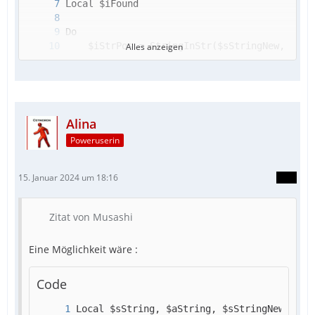
Alles anzeigen
Alina
Poweruserin
15. Januar 2024 um 18:16
ConsoleWrite("OLD: " & $sString & @CRLF & "N
Zitat von Musashi
Eine Möglichkeit wäre :
Code