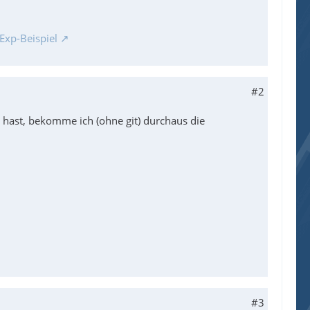
Exp-Beispiel
#2
zt hast, bekomme ich (ohne git) durchaus die
#3