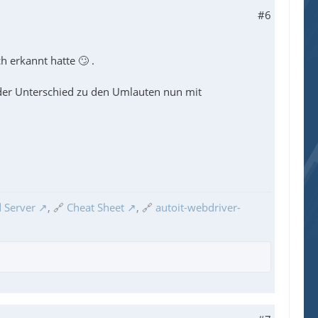
#6
h erkannt hatte 🙄 .
 der Unterschied zu den Umlauten nun mit
 Server
, 🔗
Cheat Sheet
, 🔗
autoit-webdriver-