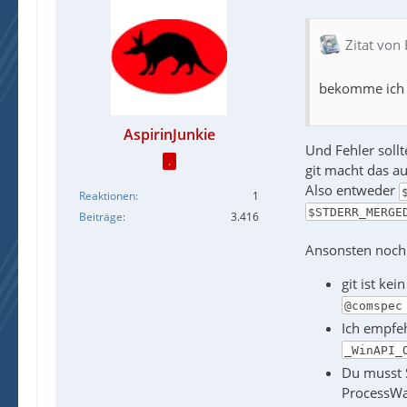
Zitat von
bekomme ich 
AspirinJunkie
Und Fehler sol
.
git macht das a
Also entweder
Reaktionen
1
$STDERR_MERGE
Beiträge
3.416
Ansonsten noch
git ist ke
@comspec
Ich empfe
_WinAPI_
Du musst S
ProcessWai