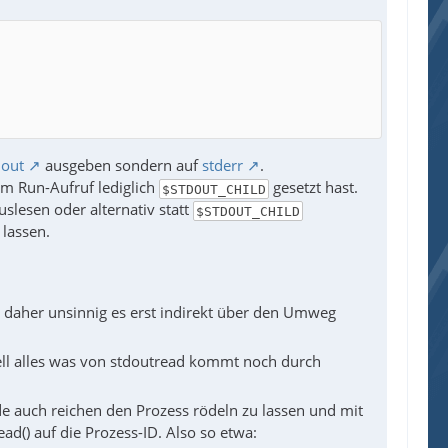
dout
ausgeben sondern auf
stderr
.
em Run-Aufruf lediglich
gesetzt hast.
$STDOUT_CHILD
slesen oder alternativ statt
$STDOUT_CHILD
 lassen.
t daher unsinnig es erst indirekt über den Umweg
ll alles was von stdoutread kommt noch durch
de auch reichen den Prozess rödeln zu lassen und mit
d() auf die Prozess-ID. Also so etwa: