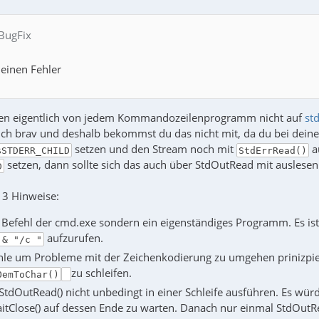
 BugFix
einen Fehler
lten eigentlich von jedem Kommandozeilenprogramm nicht auf
st
uch brav und deshalb bekommst du das nicht mit, da du bei dein
setzen und den Stream noch mit
au
$STDERR_CHILD
StdErrRead()
setzen, dann sollte sich das auch über StdOutRead mit auslesen
D
 3 Hinweise:
in Befehl der cmd.exe sondern ein eigenständiges Programm. Es is
aufzurufen.
 & "/c "
hle um Probleme mit der Zeichenkodierung zu umgehen prinizpie
zu schleifen.
OemToChar()
tdOutRead() nicht unbedingt in einer Schleife ausführen. Es wür
tClose() auf dessen Ende zu warten. Danach nur einmal StdOutRea