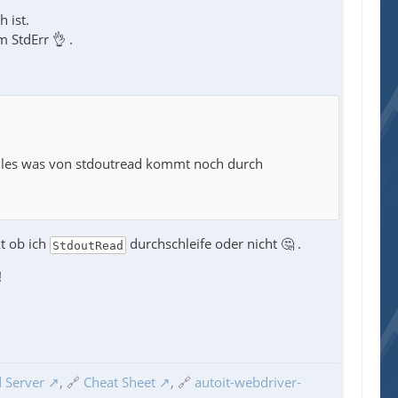
 ist.
 StdErr 👌 .
alles was von stdoutread kommt noch durch
t ob ich
durchschleife oder nicht 🤔 .
StdoutRead
!
 Server
, 🔗
Cheat Sheet
, 🔗
autoit-webdriver-