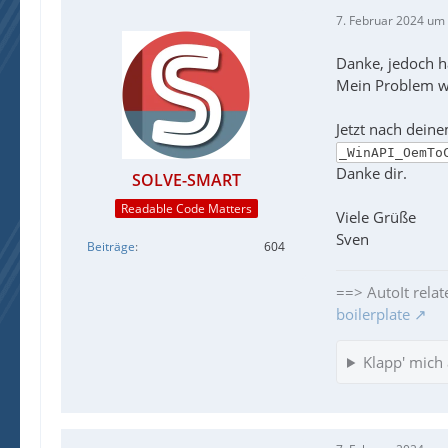
7. Februar 2024 um
Danke, jedoch ha
Mein Problem war
Jetzt nach dein
_WinAPI_OemTo
Danke dir.
SOLVE-SMART
Readable Code Matters
Viele Grüße
Sven
Beiträge
604
==> AutoIt relat
boilerplate
Klapp' mich 