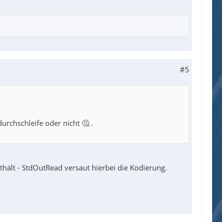
#5
rchschleife oder nicht 🤔 .
ält - StdOutRead versaut hierbei die Kodierung.