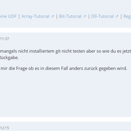
ine UDF
|
Array-Tutorial
|
Bit-Tutorial
|
Dll-Tutorial
|
Reg
 11:37
 mangels nicht installiertem git nicht testen aber so wie du es jet
Rückgabe.
unc
h mir die Frage ob es in diesem Fall anders zurück gegeben wird.
 12:15