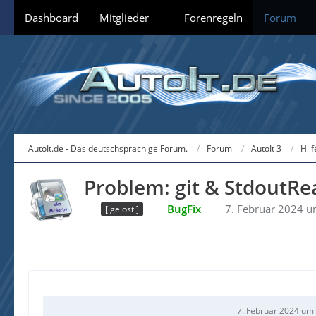
Dashboard
Mitglieder
Forenregeln
Forum
AutoIt.de - Das deutschsprachige Forum.
Forum
AutoIt 3
Hil
Problem: git & StdoutRe
BugFix
7. Februar 2024 u
[ gelöst ]
7. Februar 2024 um