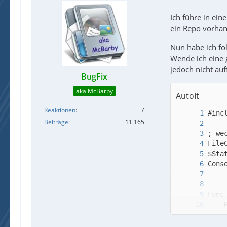
Ich führe in ei
ein Repo vorhan
Nun habe ich fol
Wende ich eine 
jedoch nicht auf
BugFix
aka McBarby
AutoIt
Reaktionen
7
Beiträge
11.165