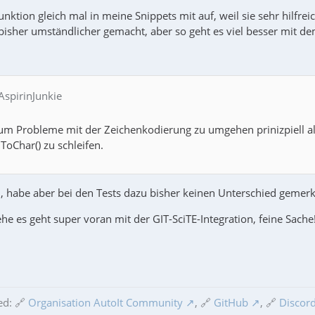
nktion gleich mal in meine Snippets mit auf, weil sie sehr hilfreich
isher umständlicher gemacht, aber so geht es viel besser mit dem
AspirinJunkie
um Probleme mit der Zeichenkodierung zu umgehen prinizpiell 
Char() zu schleifen.
h, habe aber bei den Tests dazu bisher keinen Unterschied gemerk
ehe es geht super voran mit der GIT-SciTE-Integration, feine Sache
ed: 🔗
Organisation AutoIt Community
, 🔗
GitHub
, 🔗
Discord