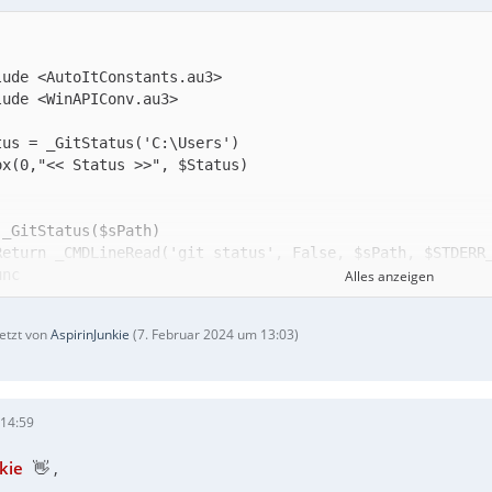
Alles anzeigen
letzt von
AspirinJunkie
(
7. Februar 2024 um 13:03
)
 14:59
unc
kie
👋 ,