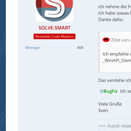
ich nehme die Fu
Ich habe sowas b
Danke dafür.
SOLVE-SMART
Readable Code Matters
Zitat von 
Beiträge
604
Ich empfehle 
_WinAPI_OemTo
Das verstehe ic
BugFix
Ich s
Viele Grüße
Sven
==> AutoIt relat