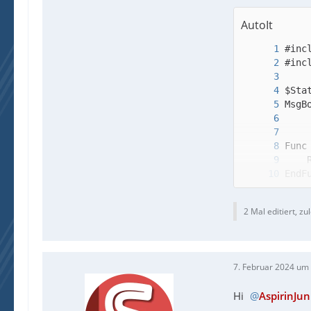
AutoIt
2 Mal editiert, zu
7. Februar 2024 um
EndF
Hi
AspirinJun