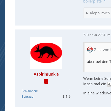
boilerplate
Klapp' mich 
7. Februar 2024 um
Zitat vo
aber bei den 
AspirinJunkie
Wenn keine Son
.
Mach mal ein
d
Reaktionen
1
In eine wiederv
Beiträge
3.416