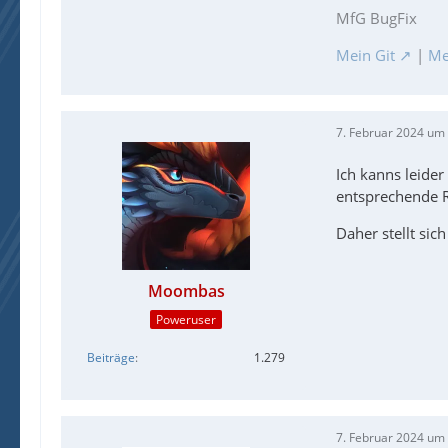
MfG BugFix
Mein Git
|
Me
7. Februar 2024 um
Ich kanns leider
entsprechende 
EndF
Daher stellt sic
Moombas
Poweruser
Beiträge
1.279
7. Februar 2024 um