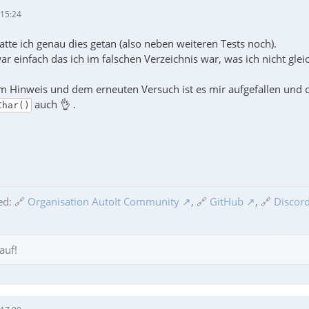
 15:24
tte ich genau dies getan (also neben weiteren Tests noch).
 einfach das ich im falschen Verzeichnis war, was ich nicht gleic
em Hinweis und dem erneuten Versuch ist es mir aufgefallen und
auch 👌 .
Char()
ed: 🔗
Organisation AutoIt Community
, 🔗
GitHub
, 🔗
Discord
auf!