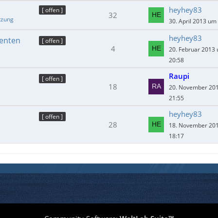
heyhey83
[ offen ]
32
tzung
30. April 2013 um
heyhey83
menten
[ offen ]
4
20. Februar 2013
20:58
Raupi
[ offen ]
18
20. November 20
21:55
heyhey83
[ offen ]
28
18. November 20
18:17