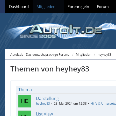
Dashboard
Mitglieder
Forenregeln
Forum
AutoIt.de - Das deutschsprachige Forum.
Mitglieder
heyhey83
Themen von heyhey83
Thema
Darstellung
heyhey83
23. Mai 2024 um 12:38
Hilfe & Unterstüt
List View