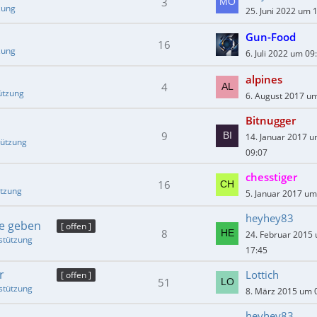
3
zung
25. Juni 2022 um 
Gun-Food
16
zung
6. Juli 2022 um 09
alpines
4
ützung
6. August 2017 u
Bitnugger
9
14. Januar 2017 
tützung
09:07
chesstiger
16
ützung
5. Januar 2017 um
heyhey83
be geben
[ offen ]
8
24. Februar 2015
stützung
17:45
r
Lottich
[ offen ]
51
stützung
8. März 2015 um 
heyhey83