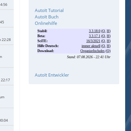
14:56
AutoIt Tutorial
AutoIt Buch
:45
Onlinehilfe
m 22:28
um
AutoIt Entwickler
 22:17
 um
00:04