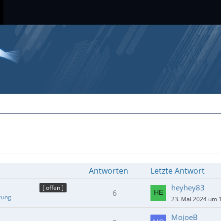
Antworten
Letzte Antwort
heyhey83
[ offen ]
6
zung
23. Mai 2024 um 
MojoeB