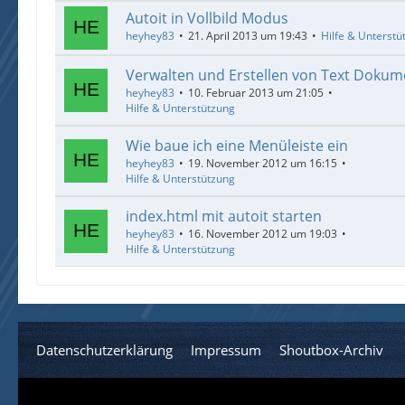
Autoit in Vollbild Modus
heyhey83
21. April 2013 um 19:43
Hilfe & Unterstü
Verwalten und Erstellen von Text Doku
heyhey83
10. Februar 2013 um 21:05
Hilfe & Unterstützung
Wie baue ich eine Menüleiste ein
heyhey83
19. November 2012 um 16:15
Hilfe & Unterstützung
index.html mit autoit starten
heyhey83
16. November 2012 um 19:03
Hilfe & Unterstützung
Datenschutzerklärung
Impressum
Shoutbox-Archiv