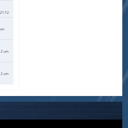
 21:12
 um
12 um
12 um