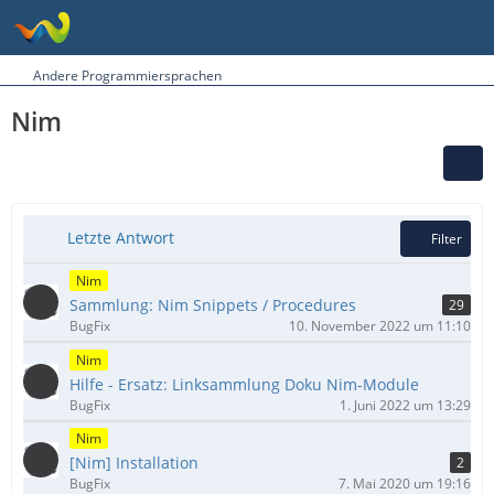
Andere Programmiersprachen
Nim
Letzte Antwort
Filter
Nim
​Sammlung: Nim Snippets / Procedures
29
BugFix
10. November 2022 um 11:10
Nim
Hilfe - Ersatz: Linksammlung Doku Nim-Module
BugFix
1. Juni 2022 um 13:29
Nim
[Nim] Installation
2
BugFix
7. Mai 2020 um 19:16