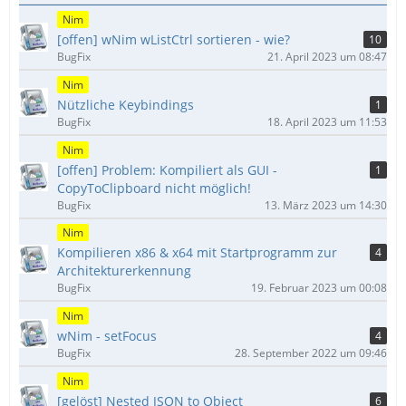
Nim
[offen] wNim wListCtrl sortieren - wie?
10
BugFix
21. April 2023 um 08:47
Nim
Nützliche Keybindings
1
BugFix
18. April 2023 um 11:53
Nim
[offen] Problem: Kompiliert als GUI -
1
CopyToClipboard nicht möglich!
BugFix
13. März 2023 um 14:30
Nim
Kompilieren x86 & x64 mit Startprogramm zur
4
Architekturerkennung
BugFix
19. Februar 2023 um 00:08
Nim
wNim - setFocus
4
BugFix
28. September 2022 um 09:46
Nim
[gelöst] Nested JSON to Object
6