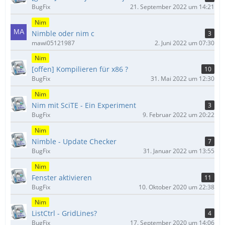
BugFix
21. September 2022 um 14:21
Nim
Nimble oder nim c
3
mawi05121987
2. Juni 2022 um 07:30
Nim
[offen] Kompilieren für x86 ?
10
BugFix
31. Mai 2022 um 12:30
Nim
Nim mit SciTE - Ein Experiment
3
BugFix
9. Februar 2022 um 20:22
Nim
Nimble - Update Checker
7
BugFix
31. Januar 2022 um 13:55
Nim
Fenster aktivieren
11
BugFix
10. Oktober 2020 um 22:38
Nim
ListCtrl - GridLines?
4
BugFix
17. September 2020 um 14:06