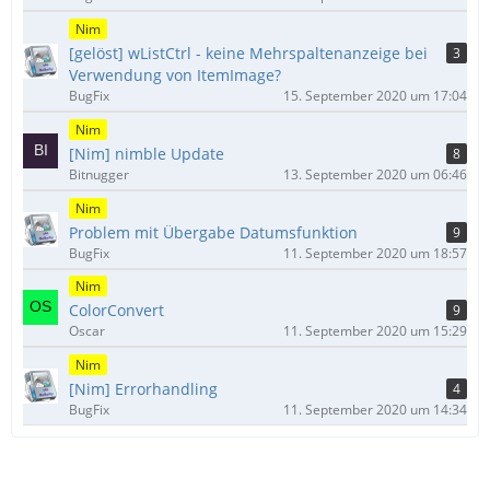
Nim
[gelöst] wListCtrl - keine Mehrspaltenanzeige bei
3
Verwendung von ItemImage?
BugFix
15. September 2020 um 17:04
Nim
[Nim] nimble Update
8
Bitnugger
13. September 2020 um 06:46
Nim
Problem mit Übergabe Datumsfunktion
9
BugFix
11. September 2020 um 18:57
Nim
ColorConvert
9
Oscar
11. September 2020 um 15:29
Nim
[Nim] Errorhandling
4
BugFix
11. September 2020 um 14:34