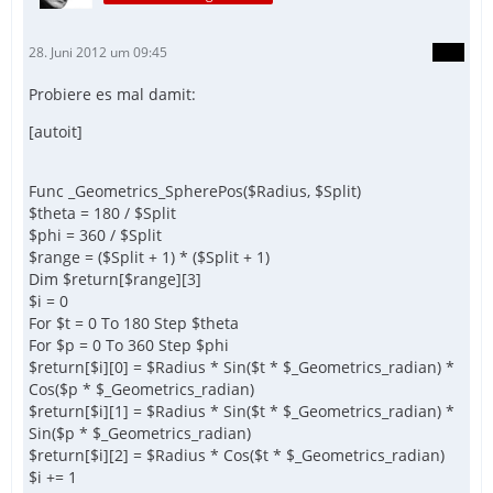
28. Juni 2012 um 09:45
Probiere es mal damit:
[autoit]
Func _Geometrics_SpherePos($Radius, $Split)
$theta = 180 / $Split
$phi = 360 / $Split
$range = ($Split + 1) * ($Split + 1)
Dim $return[$range][3]
$i = 0
For $t = 0 To 180 Step $theta
For $p = 0 To 360 Step $phi
$return[$i][0] = $Radius * Sin($t * $_Geometrics_radian) *
Cos($p * $_Geometrics_radian)
$return[$i][1] = $Radius * Sin($t * $_Geometrics_radian) *
Sin($p * $_Geometrics_radian)
$return[$i][2] = $Radius * Cos($t * $_Geometrics_radian)
$i += 1