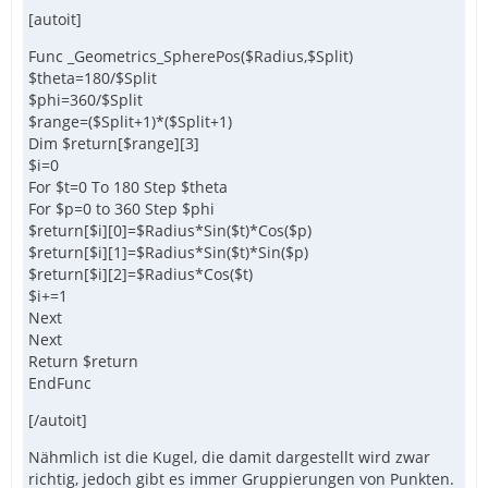
[autoit]
Func _Geometrics_SpherePos($Radius,$Split)
$theta=180/$Split
$phi=360/$Split
$range=($Split+1)*($Split+1)
Dim $return[$range][3]
$i=0
For $t=0 To 180 Step $theta
For $p=0 to 360 Step $phi
$return[$i][0]=$Radius*Sin($t)*Cos($p)
$return[$i][1]=$Radius*Sin($t)*Sin($p)
$return[$i][2]=$Radius*Cos($t)
$i+=1
Next
Next
Return $return
EndFunc
[/autoit]
Nähmlich ist die Kugel, die damit dargestellt wird zwar
richtig, jedoch gibt es immer Gruppierungen von Punkten.