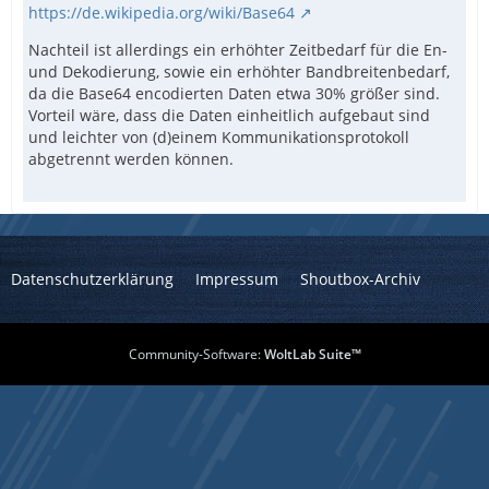
https://de.wikipedia.org/wiki/Base64
Nachteil ist allerdings ein erhöhter Zeitbedarf für die En-
und Dekodierung, sowie ein erhöhter Bandbreitenbedarf,
da die Base64 encodierten Daten etwa 30% größer sind.
Vorteil wäre, dass die Daten einheitlich aufgebaut sind
und leichter von (d)einem Kommunikationsprotokoll
abgetrennt werden können.
EndFunc ;==> _TCPFileRecv
Datenschutzerklärung
Impressum
Shoutbox-Archiv
Community-Software:
WoltLab Suite™
EndFunc ;==> _TCPFileSend