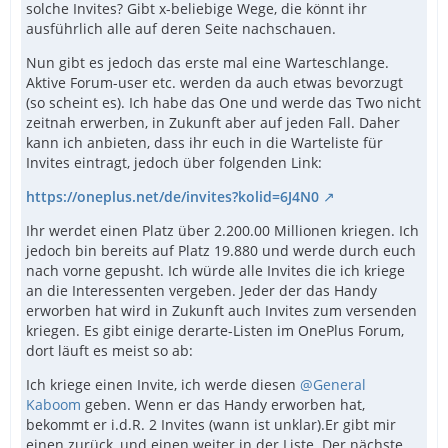
solche Invites? Gibt x-beliebige Wege, die könnt ihr
ausführlich alle auf deren Seite nachschauen.
Nun gibt es jedoch das erste mal eine Warteschlange.
Aktive Forum-user etc. werden da auch etwas bevorzugt
(so scheint es). Ich habe das One und werde das Two nicht
zeitnah erwerben, in Zukunft aber auf jeden Fall. Daher
kann ich anbieten, dass ihr euch in die Warteliste für
Invites eintragt, jedoch über folgenden Link:
https://oneplus.net/de/invites?kolid=6J4N0
Ihr werdet einen Platz über 2.200.00 Millionen kriegen. Ich
jedoch bin bereits auf Platz 19.880 und werde durch euch
nach vorne gepusht. Ich würde alle Invites die ich kriege
an die Interessenten vergeben. Jeder der das Handy
erworben hat wird in Zukunft auch Invites zum versenden
kriegen. Es gibt einige derarte-Listen im OnePlus Forum,
dort läuft es meist so ab:
Ich kriege einen Invite, ich werde diesen
@General
Kaboom
geben. Wenn er das Handy erworben hat,
bekommt er i.d.R. 2 Invites (wann ist unklar).Er gibt mir
einen zurück, und einen weiter in der Liste. Der nächste