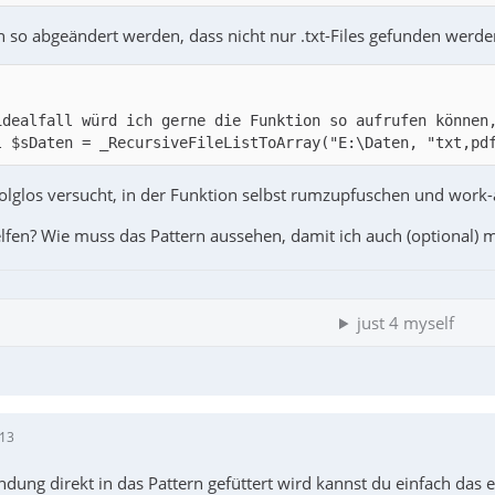
n so abgeändert werden, dass nicht nur .txt-Files gefunden werde
l $sDaten = _RecursiveFileListToArray("E:\Daten, "txt,pd
folglos versucht, in der Funktion selbst rumzupfuschen und work-
elfen? Wie muss das Pattern aussehen, damit ich auch (optional)
just 4 myself
$sPattern = "(?i)[\w\.]+." & $sPattern & "$"        ; <-
:13
ndung direkt in das Pattern gefüttert wird kannst du einfach da