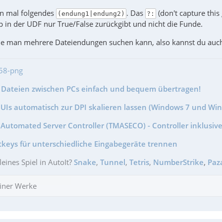
rn mal folgendes
. Das
(don't capture this
(endung1|endung2)
?:
p in der UDF nur True/False zurückgibt und nicht die Funde.
 wie man mehrere Dateiendungen suchen kann, also kannst du a
        If StringRegExp($sPath & $sFile, $sPattern) And 
- Dateien zwischen PCs einfach und bequem übertragen!
    If StringRegExp($sFile, $sPattern) And ($iFlag = 0 Or
GUIs automatisch zur DPI skalieren lassen (Windows 7 und Wi
Automated Server Controller (TMASECO) - Controller inklusive
tkeys für unterschiedliche Eingabegeräte trennen
unc   ;==>_RecursiveFileListToArray
leines Spiel in AutoIt?
Snake
,
Tunnel
,
Tetris
,
NumberStrike
,
Paz
iner Werke