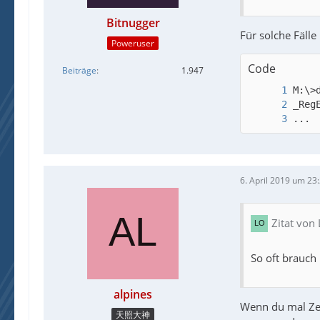
Bitnugger
Für solche Fälle
Poweruser
Code
Beiträge
1.947
...
6. April 2019 um 23
Zitat von 
So oft brauch 
alpines
Wenn du mal Zei
天照大神