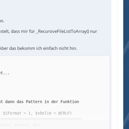
us.
stelt, dass mir für _RecursiveFileListToArray() nur
Aber das bekomm ich einfach nicht hin.