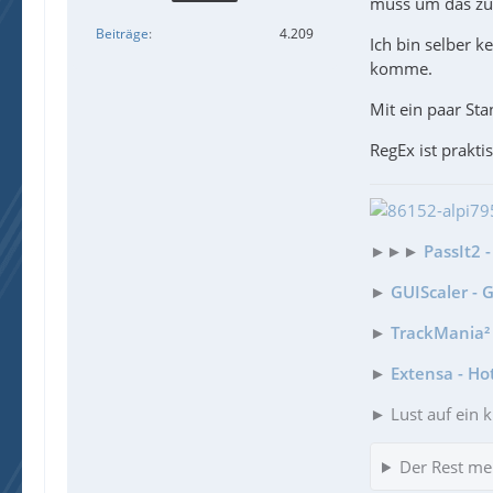
muss um das zu
Beiträge
4.209
Ich bin selber k
komme.
Mit ein paar St
RegEx ist prakt
►►►
PassIt2 
►
GUIScaler - 
►
TrackMania² 
►
Extensa - Ho
► Lust auf ein k
Der Rest me