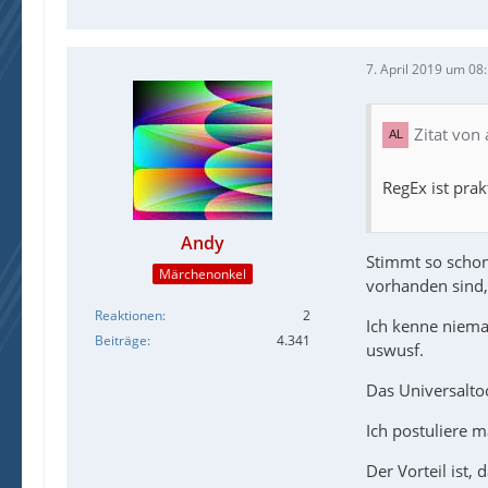
7. April 2019 um 08
Zitat von 
RegEx ist pra
Andy
Stimmt so schon
Märchenonkel
vorhanden sind,
Reaktionen
2
Ich kenne niema
Beiträge
4.341
uswusf.
Das Universalto
Ich postuliere 
Der Vorteil ist,