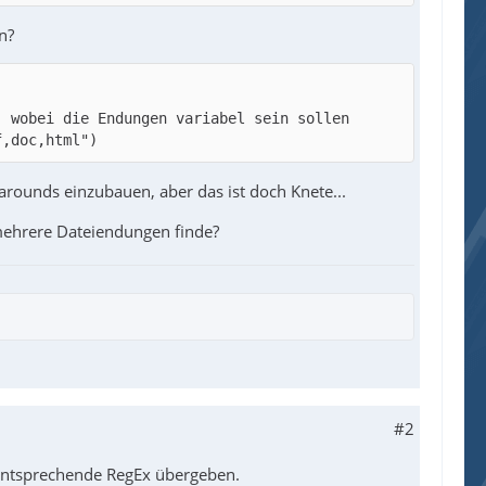
n?
f,doc,html") 
arounds einzubauen, aber das ist doch Knete...
 mehrere Dateiendungen finde?
-- von mir eingefügt für einfacheren Funktionsa
#2
s entsprechende RegEx übergeben.