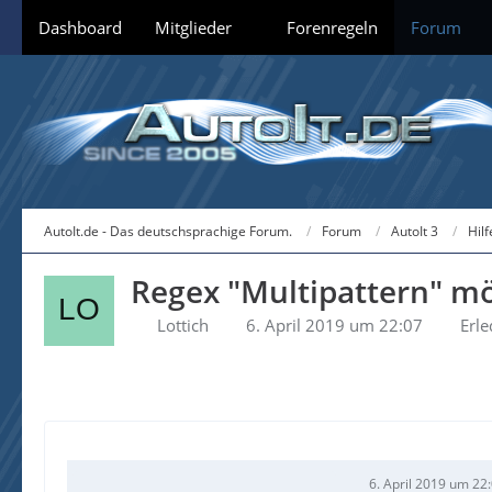
Dashboard
Mitglieder
Forenregeln
Forum
AutoIt.de - Das deutschsprachige Forum.
Forum
AutoIt 3
Hil
Regex "Multipattern" mö
Lottich
6. April 2019 um 22:07
Erle
6. April 2019 um 22