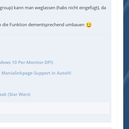
 group) kann man weglassen (habs nicht eingefügt), da
uch die Funktion dementsprechend umbauen
($iFlag = 0 Or $iFlag = 2) Then $sReturn &= $sP
 $iFlag = 1) Then $sReturn &= $sPath & $sFile 
ndows 10 Per-Monitor-DPI)
 Manialinkpage-Support in AutoIt!
aak (Star Wars)