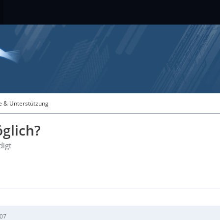
fe & Unterstützung
glich?
digt
:07