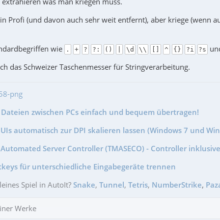
 extrahieren was man kriegen muss.
ein Profi (und davon auch sehr weit entfernt), aber kriege (wenn 
andardbegriffen wie
und
.
+
?
?:
()
|
\d
\\
[]
^
{}
?i
?s
isch das Schweizer Taschenmesser für Stringverarbeitung.
- Dateien zwischen PCs einfach und bequem übertragen!
GUIs automatisch zur DPI skalieren lassen (Windows 7 und Wi
Automated Server Controller (TMASECO) - Controller inklusive
tkeys für unterschiedliche Eingabegeräte trennen
leines Spiel in AutoIt?
Snake
,
Tunnel
,
Tetris
,
NumberStrike
,
Paz
iner Werke