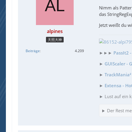
Nimm als Patte
das StringRegEx
Jetzt weißt du
    
alpines
天照大神
Beiträge
4.209
►►►
PassIt2 
    
►
GUIScaler - 
►
TrackMania² 
►
Extensa - Ho
EndF
► Lust auf ein k
Der Rest me