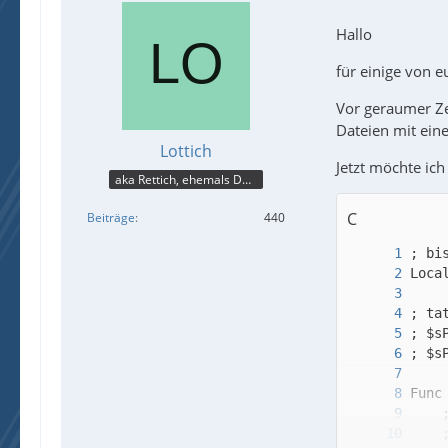
Hallo
für einige von e
Vor geraumer Zei
Dateien mit ein
Lottich
Jetzt möchte ic
aka Rettich, ehemals DAU
C
Beiträge
440