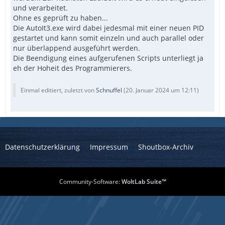
und verarbeitet.
Ohne es geprüft zu haben...
Die AutoIt3.exe wird dabei jedesmal mit einer neuen PID
gestartet und kann somit einzeln und auch parallel oder
nur überlappend ausgeführt werden.
Die Beendigung eines aufgerufenen Scripts unterliegt ja
eh der Hoheit des Programmierers.
Einmal editiert, zuletzt von
Schnuffel
(
20. Januar 2024 um 12:11
)
Datenschutzerklärung
Impressum
Shoutbox-Archiv
Community-Software:
WoltLab Suite™