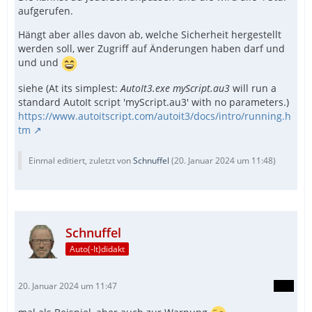
aufgerufen.
Hängt aber alles davon ab, welche Sicherheit hergestellt
werden soll, wer Zugriff auf Änderungen haben darf und
und und
siehe (At its simplest:
AutoIt3.exe myScript.au3
will run a
standard AutoIt script 'myScript.au3' with no parameters.)
https://www.autoitscript.com/autoit3/docs/intro/running.h
tm
Einmal editiert, zuletzt von
Schnuffel
(
20. Januar 2024 um 11:48
)
Schnuffel
Auto(-It)didakt
20. Januar 2024 um 11:47