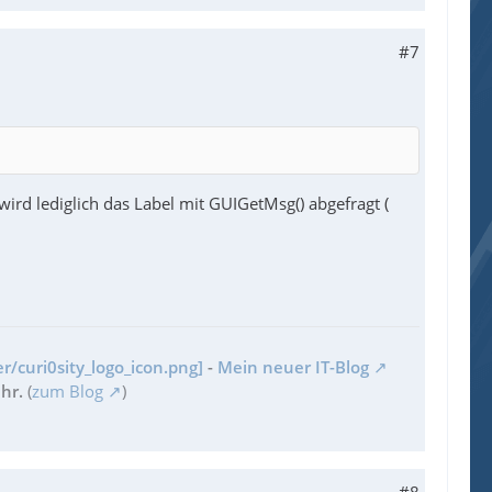
#7
wird lediglich das Label mit GUIGetMsg() abgefragt (
r/curi0sity_logo_icon.png]
-
Mein neuer IT-Blog
hr.
(
zum Blog
)
#8