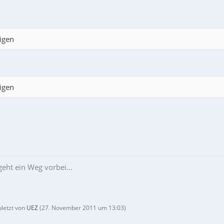
igen
igen
eht ein Weg vorbei...
uletzt von
UEZ
(
27. November 2011 um 13:03
)