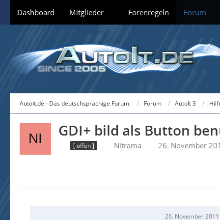
Dashboard
Mitglieder
Forenregeln
Forum
AutoIt.de - Das deutschsprachige Forum.
Forum
AutoIt 3
Hil
GDI+ bild als Button be
Nitrama
26. November 20
[ offen ]
26. November 2011