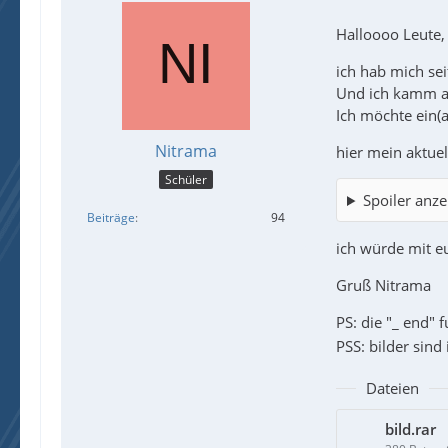
Halloooo Leute,
ich hab mich sei
Und ich kamm au
Ich möchte ein(a
Nitrama
hier mein aktuel
Schüler
Spoiler anze
Beiträge
94
ich würde mit e
Gruß Nitrama
PS: die "_ end" 
PSS: bilder sin
Dateien
bild.rar