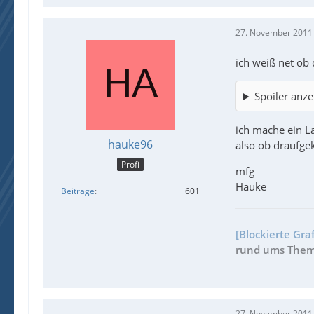
27. November 2011
ich weiß net ob 
Spoiler anze
ich mache ein La
hauke96
also ob draufgek
Profi
mfg
Hauke
Beiträge
601
[Blockierte Gra
rund ums Thema
27. November 2011