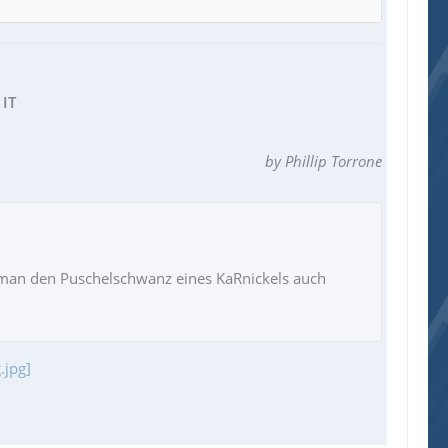
 IT
by Phillip Torrone
s man den Puschelschwanz eines KaRnickels auch
.jpg]