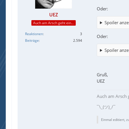
Oder:
UEZ
Spoiler anze
Auch am Arsch geht ein Weg vorbei...
Reaktionen
3
Oder:
Beiträge
2.594
Spoiler anze
Gruß,
UEZ
Auch am Arsch g
¯\_(ツ)_/¯
Einmal editiert, z