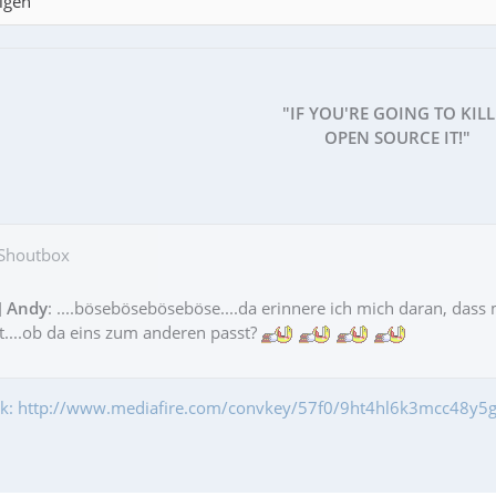
igen
"IF YOU'RE GOING TO KILL
OPEN SOURCE IT!"
 Shoutbox
]
Andy
: ....böseböseböseböse....da erinnere ich mich daran, das
....ob da eins zum anderen passt?
fik: http://www.mediafire.com/convkey/57f0/9ht4hl6k3mcc48y5g