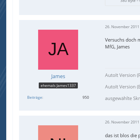
380 Byte –
26. November 2011
Versuchs doch m
MfG, James
AutoIt Version (
James
ehemals James1337
AutoIt Version (B
Beiträge
950
ausgewählte Skr
26. November 2011
das ist blos die