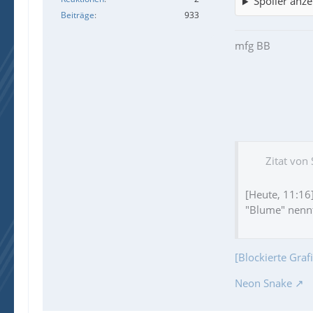
Spoiler anze
Beiträge
933
mfg BB
Zitat von
[Heute, 11:16
"Blume" nennt
[Blockierte Gra
Neon Snake