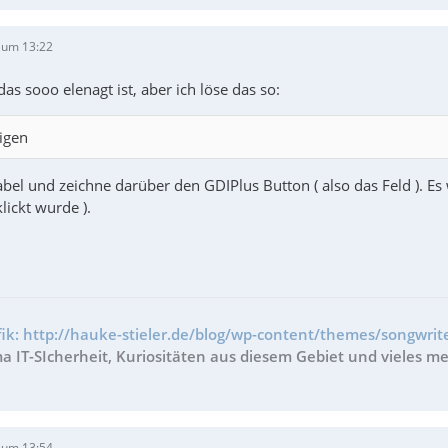
 um 13:22
das sooo elenagt ist, aber ich löse das so:
igen
bel und zeichne darüber den GDIPlus Button ( also das Feld ). Es 
lickt wurde ).
fik: http://hauke-stieler.de/blog/wp-content/themes/songwrite
 IT-SIcherheit, Kuriositäten aus diesem Gebiet und vieles me
 um 13:54